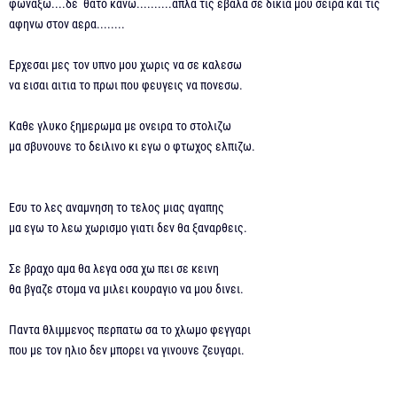
φωναξω....δε θατο κανω..........απλα τις εβαλα σε δικια μου σειρα και τις
αφηνω στον αερα........
Ερχεσαι μες τον υπνο μου χωρις να σε καλεσω
να εισαι αιτια το πρωι που φευγεις να πονεσω.
Καθε γλυκο ξημερωμα με ονειρα το στολιζω
μα σβυνουνε το δειλινο κι εγω ο φτωχος ελπιζω.
Εσυ το λες αναμνηση το τελος μιας αγαπης
μα εγω το λεω χωρισμο γιατι δεν θα ξαναρθεις.
Σε βραχο αμα θα λεγα οσα χω πει σε κεινη
θα βγαζε στομα να μιλει κουραγιο να μου δινει.
Παντα θλιμμενος περπατω σα το χλωμο φεγγαρι
που με τον ηλιο δεν μπορει να γινουνε ζευγαρι.