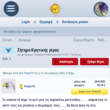
Login
Εγγραφή
Κατάλογος μελών
Φονιάδες των ψαριών, αργυροπελεκάνοι!
Forum
Κλάψιμο
Ενεργά θέματα
Ψάξε...
Ζήτημα Κρητικής ρίμας
Sex
▶
Κλάψιμο
(Moderator Webmaster, 23/11/2017 7:29:00 πμ)
Σελ. 1
Απάντησε
Γράψε θέμα
Μήνυμα
από
Poem19
στις 01 Οκτωβρίου 2002, 6:00μμ
#558
μέλος από:
28/9/2002
μηνύματα:
755
0
Poem19
Δώρο στον Poem19
Σε καποια cd πηρε το αυτι μου τις παρακατω μαντιναδες........ασφυκτικο το
γαντι τους και μεγαλος ο πειρασμος τους.......θα θελα πολυ να στις