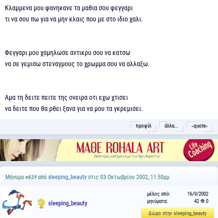
Κλαμμενα μου φανηκανε τα μαθια σου φεγγαρι
τι να σου πω για να μην κλαις που με στο ιδιο χαλι.
Φεγγαρι μου χαμηλωσε αντικρυ σου να κατσω
να σε γεμισω στεναγμους το χρωμμα σου να αλλαξω.
Αμα τη δειτε πειτε της ονειρα οτι εχω χτισει
να δειτε που θα ρθει ξανα για να μου τα γκρεμισει.
προφίλ
άλλα...
˵quote˶
Μήνυμα
από
sleeping_beauty
στις 03 Οκτωβρίου 2002, 11:50μμ
#829
μέλος από:
16/9/2002
μηνύματα:
42
0
sleeping_beauty
Δώρο στην sleeping_beauty