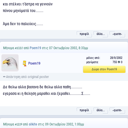
και στέλνει τ'άστρα να γεννούν
πόνου μηνύματά του.......
Άμα δεν το παλεύεις......
προφίλ
άλλα...
˵quote˶
Μήνυμα
από
Poem19
στις 07 Οκτωβρίου 2002, 8:33μμ
#1020
μέλος από:
28/9/2002
μηνύματα:
755
0
Poem19
Δώρο στον Poem19
Δε θελω αλλα βασανα δε θελω αλλα παθη..........
εγερασα κι η θεληση μαραθει και ξεραθει..........Σ......
προφίλ
άλλα...
˵quote˶
Μήνυμα
από
silkite
στις 09 Οκτωβρίου 2002, 1:00μμ
#1219