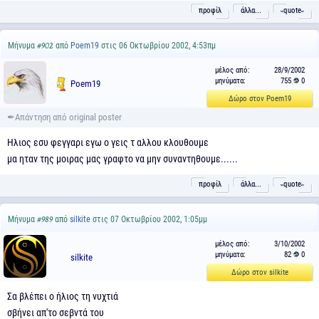
προφίλ
άλλα...
˵quote˶
Μήνυμα
από
Poem19
στις 06 Οκτωβρίου 2002, 4:53πμ
#902
μέλος από:
28/9/2002
μηνύματα:
755
0
Poem19
Δώρο στον Poem19
Ηλιος εσυ φεγγαρι εγω ο γεις τ αλλου κλουθουμε
μα ηταν της μοιρας μας γραφτο να μην συναντηθουμε......
προφίλ
άλλα...
˵quote˶
Μήνυμα
από
silkite
στις 07 Οκτωβρίου 2002, 1:05μμ
#989
μέλος από:
3/10/2002
μηνύματα:
82
0
silkite
Δώρο στον silkite
Σα βλέπει ο ήλιος τη νυχτιά
σβήνει απ'το σεβντά του