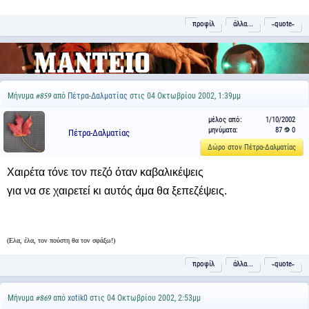
προφίλ
άλλα...
˵quote˶
Μήνυμα
από
Πέτρα-Δαλματίας
στις 04 Οκτωβρίου 2002, 1:39μμ
#859
μέλος από:
1/10/2002
μηνύματα:
87
0
Πέτρα-Δαλματίας
Δώρο στον Πέτρα-Δαλματίας
Χαιρέτα τόνε τον πεζό όταν καβαλικέψεις
για να σε χαιρετεί κι αυτός άμα θα ξεπεζέψεις.
(Ελα, έλα, τον πούστη θα τον σφάξω!)
προφίλ
άλλα...
˵quote˶
Μήνυμα
από
xotik0
στις 04 Οκτωβρίου 2002, 2:53μμ
#869