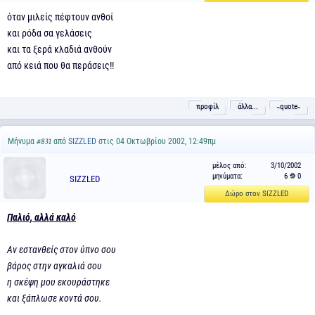
όταν μιλείς πέφτουν ανθοί
και ρόδα σα γελάσεις
και τα ξερά κλαδιά ανθούν
από κειά που θα περάσεις!!
προφίλ
άλλα...
˵quote˶
Μήνυμα
από
SIZZLED
στις 04 Οκτωβρίου 2002, 12:49πμ
#831
μέλος από:
3/10/2002
μηνύματα:
6
0
SIZZLED
Δώρο στον SIZZLED
Παλιό, αλλά καλό
Αν εστανθείς στον ύπνο σου
βάρος στην αγκαλιά σου
η σκέψη μου εκουράστηκε
και ξάπλωσε κοντά σου.