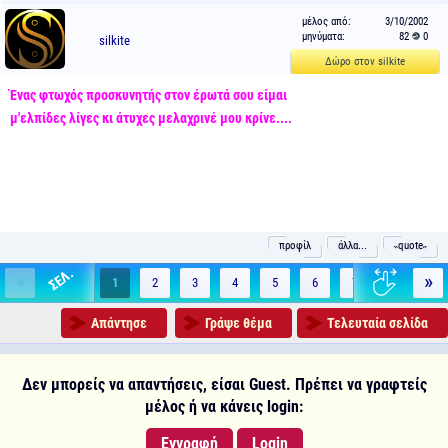
μέλος από:
3/10/2002
μηνύματα:
82
0
silkite
Δώρο στον silkite
Ένας φτωχός προσκυνητής στον έρωτά σου είμαι
μ'ελπίδες λίγες κι άτυχες μελαχρινέ μου κρίνε....
προφίλ
άλλα...
˵quote˶
«
»
1
2
3
4
5
6
7
8
9
Απάντησε
Γράψε θέμα
Τελευταία σελίδα
Δεν μπορείς να απαντήσεις, είσαι Guest. Πρέπει να γραφτείς
μέλος ή να κάνεις login:
Εγγραφή
Login