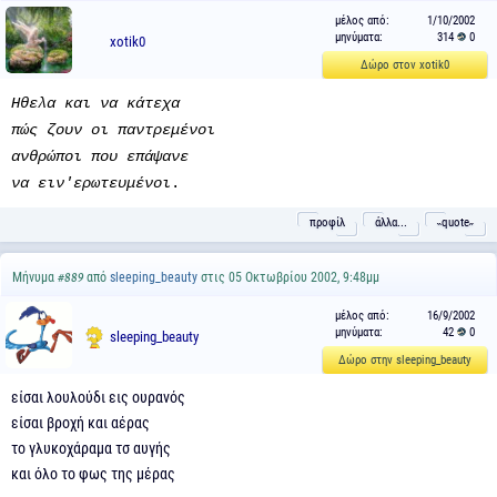
μέλος από:
1/10/2002
μηνύματα:
314
0
xotik0
Δώρο στον xotik0
Ηθελα και να κάτεχα
πώς ζουν οι παντρεμένοι
ανθρώποι που επάψανε
να ειν'ερωτευμένοι
.
προφίλ
άλλα...
˵quote˶
Μήνυμα
από
sleeping_beauty
στις 05 Οκτωβρίου 2002, 9:48μμ
#889
μέλος από:
16/9/2002
μηνύματα:
42
0
sleeping_beauty
Δώρο στην sleeping_beauty
είσαι λουλούδι εις ουρανός
είσαι βροχή και αέρας
το γλυκοχάραμα τσ αυγής
και όλο το φως της μέρας