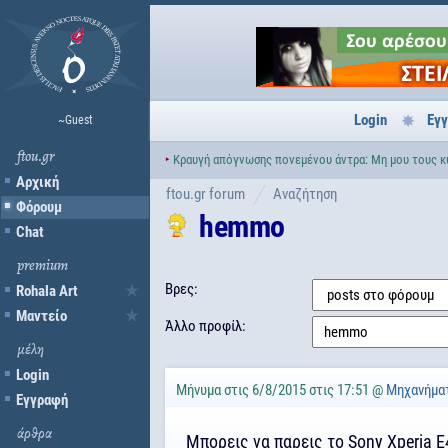
Login
Εγ
~Guest
ftou.gr
‣
Κραυγή απόγνωσης πονεμένου άντρα: Μη μου τους κύ
Αρχική
ftou.gr forum
Αναζήτηση
Φόρουμ
hemmo
Chat
premium
Βρες:
Rohala Art
Μαντείο
Άλλο προφίλ:
μέλη
Login
Μήνυμα στις 6/8/2015 στις 17:51 @
Μηχανήμα
Εγγραφή
άρθρα
Μπορεις να παρεις το Sony Xperia E