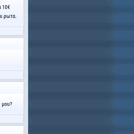
α 10€
αι ρωτα.
ς μου?