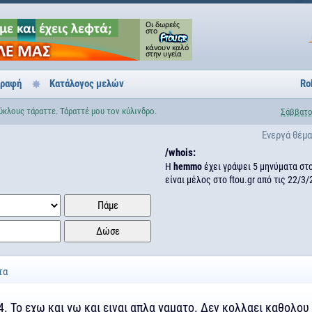
γραφή
Κατάλογος μελών
Ro
κλους τάραττε. Τάραττέ μου τον κύλινδρο.
Σάββατο
Ενεργά θέμ
/whois:
H
hemmo
έχει γράψει 5 μηνύματα στ
είναι μέλος στο ftou.gr από τις
22/3/
τα
4. Το εχω και γω και ειναι απλα γαματο. Δεν κολλαει καθολου