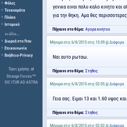
Φόλες
γενικα ειναι πολυ καλο κινητο και 
Τσεκουράτα
για την θηκη. Αμα θες περισσοτερε
Πλάκα
Ιστορικό
Πήγαινε στο θέμα:
Αγορα κινητου
κι άλλα...
Δωρεά στο ftou
Μήνυμα στις 6/8/2015 στις 15:09 @
Διάφορα
Επικοινωνία
Βοήθεια-Privacy
Ναι αυτο ρωταω.
Όροι χρήσης
Πήγαινε στο θέμα:
Στηθος
Strange Forces™
SIC ITUR AD ASTRA
Μήνυμα στις 6/8/2015 στις 02:05 @
Διάφορα
Γεια σας. Ειμαι 13 και 1.60 υψος κα
Πήγαινε στο θέμα:
Στηθος
Μήνυμα στις 6/8/2015 στις 02:02 @
Διάφορα