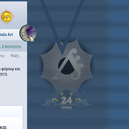
hala Art
, 8 Αυγούστου
ατα
Ψάξε...
ο φόρουμ και
2015.
24
ΧΡΟΝΙΑ
 και