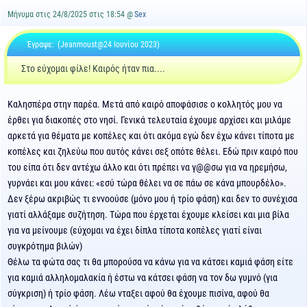
Μήνυμα στις 24/8/2025 στις 18:54 @
Sex
Έγραψε:
(Jeanmoust@24 Ιουνίου 2023)
Στο εύχομαι φίλε! Καιρός ήταν πια....
Καλησπέρα στην παρέα. Μετά από καιρό αποφάσισε ο κολλητός μου να
έρθει για διακοπές στο νησί. Γενικά τελευταία έχουμε αρχίσει και μιλάμε
αρκετά για θέματα με κοπέλες και ότι ακόμα εγώ δεν έχω κάνει τίποτα με
κοπέλες και ζηλεύω που αυτός κάνει σεξ οπότε θέλει. Εδώ πριν καιρό που
του είπα ότι δεν αντέχω άλλο και ότι πρέπει να γ@@σω για να ηρεμήσω,
γυρνάει και μου κάνει: «εσύ τώρα θέλει να σε πάω σε κάνα μπουρδέλο».
Δεν ξέρω ακριβώς τι εννοούσε (μόνο μου ή τρίο φάση) και δεν το συνέχισα
γιατί αλλάξαμε συζήτηση. Τώρα που έρχεται έχουμε κλείσει και μια βίλα
για να μείνουμε (εύχομαι να έχει δίπλα τίποτα κοπέλες γιατί είναι
συγκρότημα βιλών)
Θέλω τα φώτα σας τι θα μπορούσα να κάνω για να κάτσει καμιά φάση είτε
για καμιά αλληλομαλακία ή έστω να κάτσει φάση να τον δω γυμνό (για
σύγκριση) ή τρίο φάση. Λέω νταξει αφού θα έχουμε πισίνα, αφού θα