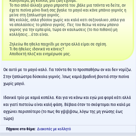
Καλησπέρα, μη κολλάς μια ζωή έχουμε.
Το πιο απλό άλλαξε μαγιο μπροστά του ,βάλε μια τσόντα να δείτε, αν
έχετε πισίνα μόνο δική σας βγαλε το μαγιό και κάνε μπάνιο γυμνός η
μείνε στη ξαπλωστρα γυμνός.
Μη κολλάς, απλα γδύσου χωρίς και καλά κατι σεξουαλικο ,απλα για
να απολαύσεις το μπάνιο γυμνός. Πες του θελω να κανω μπανιο
γυμνος για την εμπειρία, τώρα αν καυλωσεις (το πιο πιθανο) μη
κολλήσεις...έτσι είναι.
Ζηλεύω θα ηθελα παιχνίδι με αντρα αλλά είμαι σε σχέση.
Τι θα ήθελες ιδανικά να κάνεις?
Αποδεκτή πλοζ και ενημέρωσε μας.
Οκ αυτό με το μαγιό καλό. Για τσόντα θα το προσπαθήσω αν και δεν νομίζω.
Στην ξαπλώστρα δύσκολα γυμνός. Ίσως καμιά βραδινή βουτιά στην πισίνα
χωρίς μαγιό.
Ιδανικά τρίο με καμιά κοπέλα. Και για να κάνω και εγώ μια φορά κάτι αλλά
και γιατί πιστεύω είναι καλή φάση. Βέβαια όταν το σκέφτομαι πιο καλά με
αγχώνει περισσότερο (το πως θα γ@@@σω, λόγω της μη γνώσης έως
τώρα)
Πήγαινε στο θέμα:
Διακοπές με κολλητό