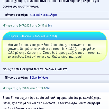
είμαστε χαλαροί, ίσως και κάνα ποτάκι ή κανένα θάρρος ή αλήθεια για
βουτιά γυμνοί στην πισίνα.
Πήγαινε στο θέμα:
Διακοπές με κολλητό
Μήνυμα στις 26/7/2024 στις 06:37 @
Sex
Έγραψε:
(Jeanmoust@25 Ιουλίου 2024)
Μια χαρά είσαι. Υπάρχουν δύο τύποι πέους, οι showers και οι
growers. Οι πρώτοι όταν είναι σε στύση δεν αλλάζει το μέγεθος
αλλά μόνο η σκληρότητα. Στους δεύτερους αυξάνεται στη στύση και
το μέγεθος. Εκεί ανήκω κι εγώ. Οπότε είσαι μια χαρά!
Νομίζω η πλειοψηφία των ανθρώπων είναι έτσι
Πήγαινε στο θέμα:
Θέλω βοήθεια
Μήνυμα στις 3/7/2024 στις 15:39 @
Sex
Είμαι 21 και μέχρι τώρα καμία σεξιυαλική εμπειρία δεν με καλοδέχτηκε.
Όπως έχω αναφέρει και σε άλλο ποστ με τον κολλητό μου τα συζητάμε
αυτά τα θέματα. Και μου λέει: