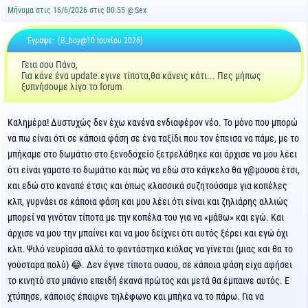
Μήνυμα στις 16/6/2026 στις 00:55 @
Sex
Έγραψε:
(B_boy@10 Ιουνίου 2026)
Γεια σου Πάνο,
Για κάνε ένα update.εγινε τίποτα,θα κάνεις κάτι... Πες μήπως
ξυπνήσουμε λίγο το forum
Καλημέρα! Δυστυχώς δεν έχω κανένα ενδιαφέρον νέο. Το μόνο που μπορώ
να πω είναι ότι σε κάποια φάση σε ένα ταξίδι που τον έπεισα να πάμε, με το
μπήκαμε στο δωμάτιο στο ξενοδοχείο ξετρελάθηκε και άρχισε να μου λέει
ότι είναι γαματο το δωμάτιο και πώς να εδώ στο κάγκελο θα γ@μουσα έτσι,
και εδώ στο καναπέ έτσις και όπως κλασσικά συζητούσαμε για κοπέλες
κλπ, γυρνάει σε κάποια φάση και μου λέει ότι είναι και ζηλιάρης αλλιώς
μπορεί να γινόταν τίποτα με την κοπέλα του για να «μάθω» και εγώ. Και
άρχισε να μου την μπαίνει και να μου δείχνει ότι αυτός ξέρει και εγώ όχι
κλπ. Ψιλό νευρίασα αλλά το φαντάστηκα κιόλας να γίνεται (μιας και θα το
γούσταρα πολύ) 😂. Δεν έγινε τίποτα ουαου, σε κάποια φάση είχα αφήσει
το κινητό στο μπάνιο επειδή έκανα πρώτος και μετά θα έμπαινε αυτός. Ε
χτύπησε, κάποιος έπαιρνε τηλέφωνο και μπήκα να το πάρω. Για να