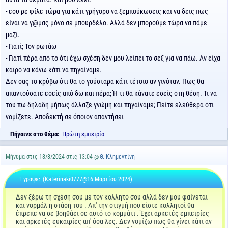
- εσυ ρε φίλε τώρα για κάτι γρήγορο να ξεμπούκωσεις και να δεις πως
είναι να γ@μας μόνο σε μπουρδέλο. Αλλά δεν μπορούμε τώρα να πάμε
μαζί.
- Γιατί; Τον ρωτάω
- Γιατί πέρα από το ότι έχω σχέση δεν μου λείπει το σεξ για να πάω. Αν είχα
καιρό να κάνω κάτι να πηγαίναμε.
Δεν σας το κρύβω ότι θα το γούσταρα κάτι τέτοιο αν γινόταν. Πως θα
απαντούσατε εσείς από δω και πέρα; Ή τι θα κάνατε εσείς στη θέση. Τι να
του πω δηλαδή μήπως άλλαζε γνώμη και πηγαίναμε; Πείτε ελεύθερα ότι
νομίζετε. Αποδεκτή σε όποιον απαντήσει
Πήγαινε στο θέμα:
Πρώτη εμπειρία
Μήνυμα στις 18/3/2024 στις 13:04 @
Θ. Κλημεντίνη
Έγραψε:
(Katerinaki0777@16 Μαρτίου 2024)
Δεν ξέρω τη σχέση σου με τον κολλητό σου αλλά δεν μου φαίνεται
και νορμάλ η στάση του . Απ' την στιγμή που είστε κολλητοί θα
έπρεπε να σε βοηθάει σε αυτό το κομμάτι . Έχει αρκετές εμπειρίες
και αρκετές ευκαιρίες απ' όσα λες. Δεν νομίζω πως θα γίνει κάτι αν