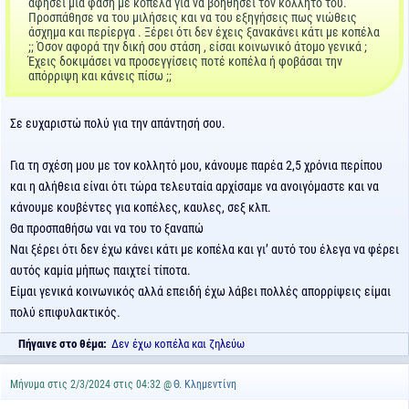
αφήσει μια φάση με κοπέλα για να βοηθήσει τον κολλητό του.
Προσπάθησε να του μιλήσεις και να του εξηγήσεις πως νιώθεις
άσχημα και περίεργα . Ξέρει ότι δεν έχεις ξανακάνει κάτι με κοπέλα
;; Όσον αφορά την δική σου στάση , είσαι κοινωνικό άτομο γενικά ;
Έχεις δοκιμάσει να προσεγγίσεις ποτέ κοπέλα ή φοβάσαι την
απόρριψη και κάνεις πίσω ;;
Σε ευχαριστώ πολύ για την απάντησή σου.
Για τη σχέση μου με τον κολλητό μου, κάνουμε παρέα 2,5 χρόνια περίπου
και η αλήθεια είναι ότι τώρα τελευταία αρχίσαμε να ανοιγόμαστε και να
κάνουμε κουβέντες για κοπέλες, καυλες, σεξ κλπ.
Θα προσπαθήσω ναι να του το ξαναπώ
Ναι ξέρει ότι δεν έχω κάνει κάτι με κοπέλα και γι’ αυτό του έλεγα να φέρει
αυτός καμία μήπως παιχτεί τίποτα.
Είμαι γενικά κοινωνικός αλλά επειδή έχω λάβει πολλές απορρίψεις είμαι
πολύ επιφυλακτικός.
Πήγαινε στο θέμα:
Δεν έχω κοπέλα και ζηλεύω
Μήνυμα στις 2/3/2024 στις 04:32 @
Θ. Κλημεντίνη