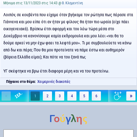
Μήνυμα στις 13/11/2023 στις 14:43 @
Θ. Κλημεντίνη
Λοιπόν, σε κουβέντα που είχαμε όταν βγήκαμε τον ρώτησα πως πέρασε στα
Γιάννενα και μου είπε ότι αν ήταν με φίλους θα ήταν πιο ωραία (είχε πάει
οικογενειακά). Βρίσκω έτσι αφορμή και του λέω τώρα μέσα στο
Δεκέμβριο να κανονίσουμε καμία εκδρομουλα και μου λέει «ναι θα το
δούμε αρκεί να μην έχω φαει τα λεφτά μου». Τι με συμβουλεύετε να κάνω
από δω και πέρα; Που θα μου προτείνατε να πάμε έστω και αυθημερόν
(βόρεια Ελλάδα είμαι); Και πότε να του ξανά πω;
ΥΓ σκέφτηκα να βρω έτσι διαφορα μέρη και να του προτείνω.
Πήγαινε στο θέμα:
Χειμερινές διακοπές
«
»
1
2
3
4
5
6