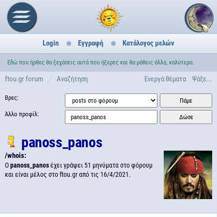
Login
Εγγραφή
Κατάλογος μελών
Εδώ που ήρθες θα ξεχάσεις αυτά που ήξερες και θα μάθεις άλλα, καλύτερα.
ftou.gr forum
Αναζήτηση
Ενεργά θέματα
Ψάξε...
Βρες:
Άλλο προφίλ:
panoss_panos
/whois:
Ο
panoss_panos
έχει γράψει 51 μηνύματα στο φόρουμ
και είναι μέλος στο ftou.gr από τις
16/4/2021.