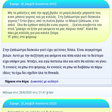
Έγραψε:
(B_boy@28 Αυγούστου 2025)
Μη τα μπλέξεις από την αρχή,βγάλε το μαγιό,άλλαξε μπροστά του,
κανε μπανιο γυμνος και μη κολλάς. Στη ξαπλωστρα γιατί δύσκολα
γυμνος? Όταν βγεις από τη πισίνα βγάλε το Μαγιό ξάπλωσε, ετσι
απλά . Ολα θα έρθουν απλά,θα εισαι γυμνος ...ξεκίνα κουβεντα του
στυλ "μακάρι να ήταν μια γκομενα να μας παίρνει πιπα". Καλά θα
πάει,μη κολλάς,για μια καυλα ζούμε.
ΥΓ μπες στο φόρουμ
Στην ξαπλώστρα δύσκολο γιατί έχει γείτονες δίπλα. Είναι συγκρότημα
βιλών. Αυτό με την συζήτηση για γκόμενα και πίπα καλό και το δεύτερο
είχα υπόψιν μου. Νταξει, και εγώ πιστεύω όλο και κάτι θα κάτσει να γίνει.
Τι εννοείς να μπω στο φόρουμ; Αν εννοείς να μπω να διαβάσω να πάρω
ιδέες τα έχω δει σχεδόν όλα τα threads.
Πήγαινε στο θέμα:
Διακοπές με κολλητό
Μήνυμα στις 28/8/2025 στις 21:47 @
Sex
Έγραψε:
(B_boy@28 Αυγούστου 2025)