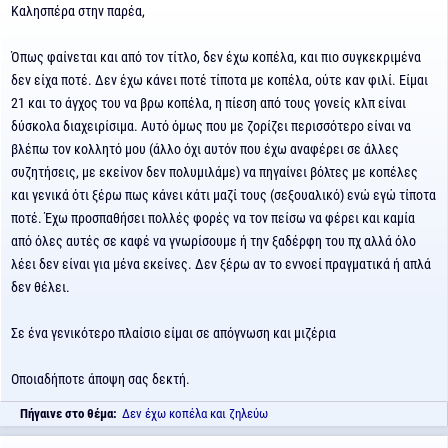
Καλησπέρα στην παρέα,
Όπως φαίνεται και από τον τίτλο, δεν έχω κοπέλα, και πιο συγκεκριμένα
δεν είχα ποτέ. Δεν έχω κάνει ποτέ τίποτα με κοπέλα, ούτε καν φιλί. Είμαι
21 και το άγχος του να βρω κοπέλα, η πίεση από τους γονείς κλπ είναι
δύσκολα διαχειρίσιμα. Αυτό όμως που με ζορίζει περισσότερο είναι να
βλέπω τον κολλητό μου (άλλο όχι αυτόν που έχω αναφέρει σε άλλες
συζητήσεις, με εκείνον δεν πολυμιλάμε) να πηγαίνει βόλτες με κοπέλες
και γενικά ότι ξέρω πως κάνει κάτι μαζί τους (σεξουαλικό) ενώ εγώ τίποτα
ποτέ. Έχω προσπαθήσει πολλές φορές να τον πείσω να φέρει και καμία
από όλες αυτές σε καφέ να γνωρίσουμε ή την ξαδέρφη του πχ αλλά όλο
λέει δεν είναι για μένα εκείνες. Δεν ξέρω αν το εννοεί πραγματικά ή απλά
δεν θέλει.
Σε ένα γενικότερο πλαίσιο είμαι σε απόγνωση και μιζέρια
Οποιαδήποτε άποψη σας δεκτή.
Πήγαινε στο θέμα:
Δεν έχω κοπέλα και ζηλεύω