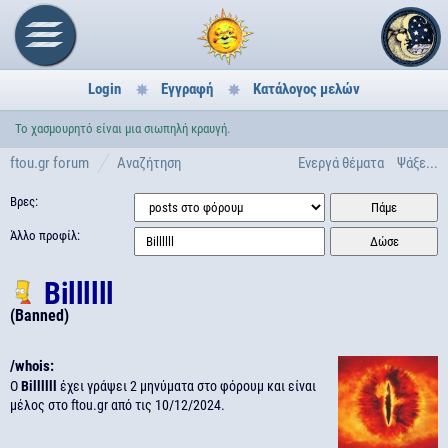
Login
Εγγραφή
Κατάλογος μελών
Το χασμουρητό είναι μια σιωπηλή κραυγή.
ftou.gr forum
Αναζήτηση
Ενεργά θέματα
Ψάξε...
Βρες:
Άλλο προφίλ:
Billllll
(Banned)
/whois:
Ο
Billllll
έχει γράψει 2 μηνύματα στο φόρουμ και είναι
μέλος στο ftou.gr από τις
10/12/2024.