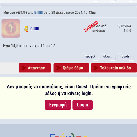
Μήνυμα
από
Billllll
στις 28 Δεκεμβρίου 2024, 10:43πμ
#189394
μέλος από:
10/12/2024
Billllll
μηνύματα:
2
0
Εγώ 14,5 και την έχω 16 με 17
προφίλ
άλλα...
˵quote˶
Απάντησε
Γράψε θέμα
Τελευταία σελίδα
Δεν μπορείς να απαντήσεις, είσαι Guest. Πρέπει να γραφτείς
μέλος ή να κάνεις login:
Εγγραφή
Login