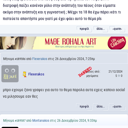
διατροφή παίζει κανέναν ρόλο στην ανάπτυξη του πέους όταν είμαστε
ακόμα στην ανάπτυξη και η γυμναστική ; Μέχρι τα 18 θα έχω πάρει κάτι τι
πιστεύετε απαντήστε μου γιατί με έχει φάει αυτό το θέμα pls
προφίλ
άλλα...
˵quote˶
Μήνυμα
από
Flexerakos
στις 26 Δεκεμβρίου 2024, 7:25πμ
#189386
μέλος από:
21/12/2024
Flexerakos
μηνύματα:
5
0
μπρο εχουμε ξανα γραψει για αυτο το θεμα παρολα αυτα εχεις καποιο social
να μιλησουμε εαν θες
προφίλ
άλλα...
˵quote˶
Μήνυμα
από
Montanakos
στις 26 Δεκεμβρίου 2024, 9:33πμ
#189387