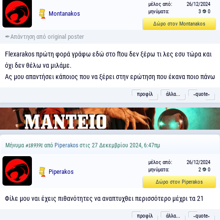
μέλος από:
26/12/2024
μηνύματα:
3
0
Montanakos
Δώρο στον Montanakos
Flexarakos πρώτη φορά γράφω εδώ στο ftou δεν ξέρω τι λες εσυ τώρα και
όχι δεν θέλω να μιλάμε.
Ας μου απαντήσει κάποιος που να ξέρει στην ερώτηση που έκανα ποιο πάνω
προφίλ
άλλα...
˵quote˶
Μήνυμα
από
Piperakos
στις 27 Δεκεμβρίου 2024, 6:47πμ
#189391
μέλος από:
26/12/2024
μηνύματα:
2
0
Piperakos
Δώρο στον Piperakos
Φίλε μου ναι έχεις πιθανότητες να αναπτυχθει περισσότερο μέχρι τα 21
προφίλ
άλλα...
˵quote˶