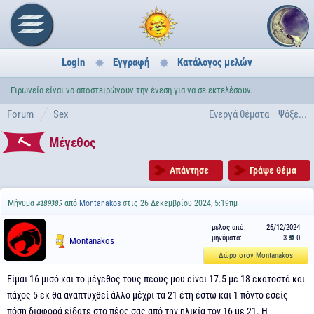
Login
Εγγραφή
Κατάλογος μελών
Ειρωνεία είναι να αποστειρώνουν την ένεση για να σε εκτελέσουν.
Forum
Sex
Ενεργά θέματα
Ψάξε...
Μέγεθος
Απάντησε
Γράψε θέμα
Μήνυμα
από
Montanakos
στις 26 Δεκεμβρίου 2024, 5:19πμ
#189385
μέλος από:
26/12/2024
μηνύματα:
3
0
Montanakos
Δώρο στον Montanakos
Είμαι 16 μισό και το μέγεθος τους πέους μου είναι 17.5 με 18 εκατοστά και
πάχος 5 εκ θα αναπτυχθεί άλλο μέχρι τα 21 έτη έστω και 1 πόντο εσείς
πόση διαφορά είδατε στο πέος σας από την ηλικία τον 16 με 21. Η