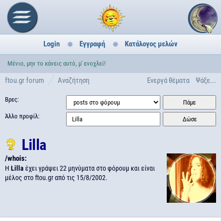
Login
Εγγραφή
Κατάλογος μελών
Μένιο, μην το κάνεις αυτό, μ' ενοχλεί!
ftou.gr forum
Αναζήτηση
Ενεργά θέματα
Ψάξε...
Βρες:
Άλλο προφίλ:
Lilla
/whois:
H
Lilla
έχει γράψει 22 μηνύματα στο φόρουμ και είναι
μέλος στο ftou.gr από τις
15/8/2002.