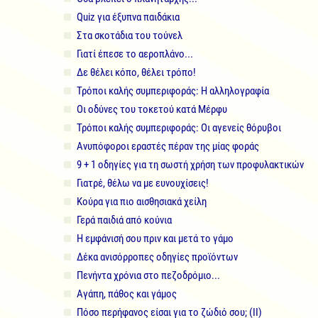
Quiz για έξυπνα παιδάκια
Στα σκοτάδια του τούνελ
Γιατί έπεσε το αεροπλάνο...
Δε θέλει κόπο, θέλει τρόπο!
Τρόποι καλής συμπεριφοράς: Η αλληλογραφία
Οι οδύνες του τοκετού κατά Μέρφυ
Τρόποι καλής συμπεριφοράς: Οι αγενείς θόρυβοι
Ανυπόφοροι εραστές πέραν της μίας φοράς
9 + 1 οδηγίες για τη σωστή χρήση των προφυλακτικών
Γιατρέ, θέλω να με ευνουχίσεις!
Κούρα για πιο αισθησιακά χείλη
Γερά παιδιά από κούνια
Η εμφάνισή σου πριν και μετά το γάμο
Δέκα ανισόρροπες οδηγίες προϊόντων
Πενήντα χρόνια στο πεζοδρόμιο...
Αγάπη, πάθος και γάμος
Πόσο περήφανος είσαι για το ζώδιό σου; (ΙΙ)