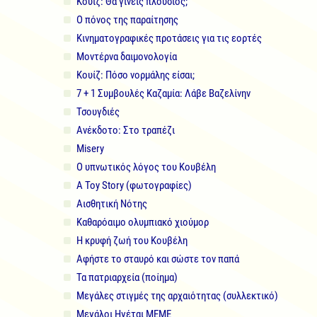
Κουίζ: Θα γίνεις πλούσιος;
Ο πόνος της παραίτησης
Κινηματογραφικές προτάσεις για τις εορτές
Μοντέρνα δαιμονολογία
Κουίζ: Πόσο νορμάλης είσαι;
7 + 1 Συμβουλές Καζαμία: Λάβε Βαζελίνην
Τσουγδιές
Ανέκδοτο: Στο τραπέζι
Misery
Ο υπνωτικός λόγος του Κουβέλη
A Toy Story (φωτογραφίες)
Αισθητική Νότης
Καθαρόαιμο ολυμπιακό χιούμορ
Η κρυφή ζωή του Κουβέλη
Αφήστε το σταυρό και σώστε τον παπά
Τα πατριαρχεία (ποίημα)
Μεγάλες στιγμές της αρχαιότητας (συλλεκτικό)
Μεγάλοι Hγέται MEME