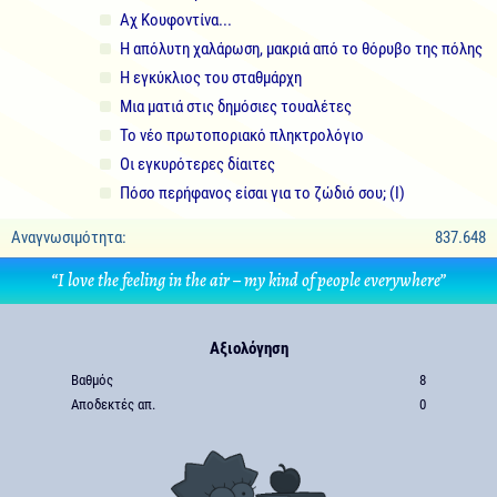
Αχ Κουφοντίνα...
Η απόλυτη χαλάρωση, μακριά από το θόρυβο της πόλης
Η εγκύκλιος του σταθμάρχη
Μια ματιά στις δημόσιες τουαλέτες
Το νέο πρωτοποριακό πληκτρολόγιο
Οι εγκυρότερες δίαιτες
Πόσο περήφανος είσαι για το ζώδιό σου; (Ι)
Αναγνωσιμότητα:
837.648
“I love the feeling in the air – my kind of people everywhere”
Αξιολόγηση
Βαθμός
8
Αποδεκτές απ.
0