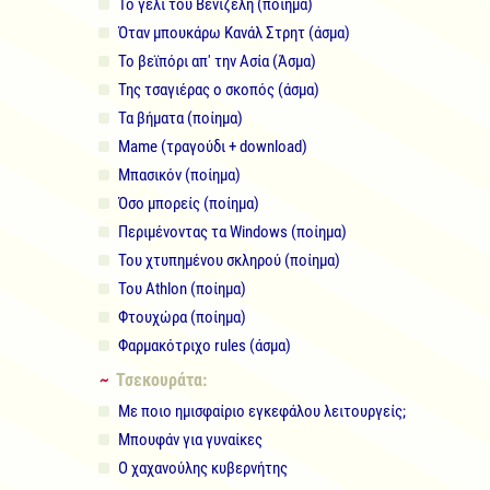
Το γέλι του Βενιζέλη (ποίημα)
Όταν μπουκάρω Κανάλ Στρητ (άσμα)
Το βεϊπόρι απ' την Ασία (Άσμα)
Της τσαγιέρας ο σκοπός (άσμα)
Τα βήματα (ποίημα)
Mame (τραγούδι + download)
Μπασικόν (ποίημα)
Όσο μπορείς (ποίημα)
Περιμένοντας τα Windows (ποίημα)
Του χτυπημένου σκληρού (ποίημα)
Του Athlon (ποίημα)
Φτουχώρα (ποίημα)
Φαρμακότριχο rules (άσμα)
~ Τσεκουράτα:
Με ποιο ημισφαίριο εγκεφάλου λειτουργείς;
Μπουφάν για γυναίκες
Ο χαχανούλης κυβερνήτης