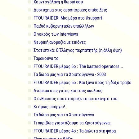
Χουντογάλανη η θωριά σου
Δυστύχημα στις αεροπορικές επιδείξεις
FTOU RAIDER: Μια μέρα στο #support
Παιδιά κυβερνητικών υπαλλήλων
Ο νεκρός των Interviews
Νευρική ανορεξία με εικόνες
Στατιστικά: Ο Έλληνας περπατητής (η άλλη όψη)
Ταρακούνα το
FTOU RAIDER μέρος 6ο : The bastard operators...
Τα δώρα μας για τα Χριστούγεννα - 2003
FTOU RAIDER μέρος 5ο : Και ξανά προς τη δόξα τραβά
Ανάμεσα στις γάτες και τους σκύλους
Ο άνθρωπος που ετοίμαζε το αυτοκίνητό του
Κι όμως υπάρχει!
Τα δώρα μας για τα Χριστούγεννα
Τι ακριβώς γιορτάζουμε τα Χριστούγεννα;
FTOU RAIDER μέρος 4ο : Τα άπλυτα στη φόρα