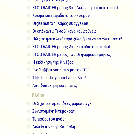
Είναι γεμάτο το βάζο;
FTOU RAIDER μέρος 3ο : Δεύτερη ματιά στο chat
Κουφά και παράδοξα του κόσμου
Orgasmatron: Χαράς ευαγγέλια!
Οι απέναντι: Τι σού 'κανα και φτύνεις
Πώς να φάτε λιγότερο ξύλο ή και να το γλιτώσετε!
FTOU RAIDER μέρος 2ο : Στα άδυτα του chat
FTOU RAIDER μέρος 1ο : Οι φαρμακοτρίφτες
Η εκδίκηση της Κινέζας
Ένα Σαββατοκύριακο με τον ΟΤΕ
This is a story about an ασβό!!!...
Από διαίσθηση πώς πάτε;
~ Πλάκα:
Οι 3 χειρότερες ιδέες μάρκετινγκ
Συνισταμένη Ντέμοκρατ
Το μούσι του ηγέτη
Δελτίο κίνησης Κουβέλη