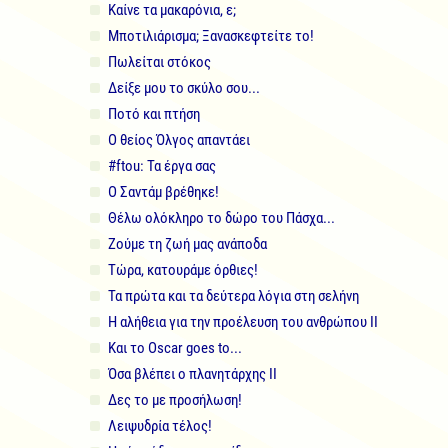
Καίνε τα μακαρόνια, ε;
Μποτιλιάρισμα; Ξανασκεφτείτε το!
Πωλείται στόκος
Δείξε μου το σκύλο σου...
Ποτό και πτήση
Ο θείος Όλγος απαντάει
#ftou: Τα έργα σας
Ο Σαντάμ βρέθηκε!
Θέλω ολόκληρο το δώρο του Πάσχα...
Ζούμε τη ζωή μας ανάποδα
Τώρα, κατουράμε όρθιες!
Τα πρώτα και τα δεύτερα λόγια στη σελήνη
Η αλήθεια για την προέλευση του ανθρώπου II
Και το Oscar goes to...
Όσα βλέπει ο πλανητάρχης II
Δες το με προσήλωση!
Λειψυδρία τέλος!