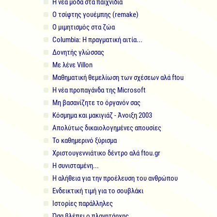
Η νέα μόδα στα παιχνίδια
Ο τσίφτης γουέμπης (remake)
Ο μιμητισμός στα ζώα
Columbia: Η πραγματική αιτία...
Δονητής γλώσσας
Με λένε Villon
Μαθηματική θεμελίωση των σχέσεων αλά ftou
Η νέα προπαγάνδα της Microsoft
Μη βασανίζητε το όργανόν σας
Κόσμημα και μακιγιάζ - Άνοιξη 2003
Απολύτως δικαιολογημένες απουσίες
Το καθημερινό ξύρισμα
Χριστουγεννιάτικο δέντρο αλά ftou.gr
Η συνισταμένη...
Η αλήθεια για την προέλευση του ανθρώπου
Ενδεικτική τιμή για το σουβλάκι
Ιστορίες παράλληλες
Όσα βλέπει ο πλανητάρχης...