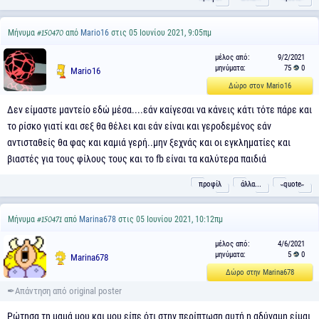
Μήνυμα
από
Mario16
στις 05 Ιουνίου 2021, 9:05πμ
#150470
μέλος από:
9/2/2021
μηνύματα:
75
0
Mario16
Δώρο στον Mario16
Δεν είμαστε μαντείο εδώ μέσα....εάν καίγεσαι να κάνεις κάτι τότε πάρε και
το ρίσκο γιατί και σεξ θα θέλει και εάν είναι και γεροδεμένος εάν
αντισταθείς θα φας και καμιά γερή..μην ξεχνάς και οι εγκληματίες και
βιαστές για τους φίλους τους και το fb είναι τα καλύτερα παιδιά
προφίλ
άλλα...
˵quote˶
Μήνυμα
από
Marina678
στις 05 Ιουνίου 2021, 10:12πμ
#150471
μέλος από:
4/6/2021
μηνύματα:
5
0
Marina678
Δώρο στην Marina678
Ρώτησα τη μαμά μου και μου είπε ότι στην περίπτωση αυτή η αδύναμη είμαι