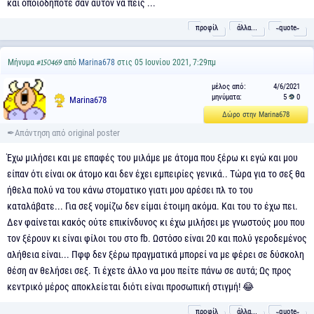
και οποιοδήποτε σαν αυτόν να πεις ...
προφίλ
άλλα...
˵quote˶
Μήνυμα
από
Marina678
στις 05 Ιουνίου 2021, 7:29πμ
#150469
μέλος από:
4/6/2021
μηνύματα:
5
0
Marina678
Δώρο στην Marina678
Έχω μιλήσει και με επαφές του μιλάμε με άτομα που ξέρω κι εγώ και μου
είπαν ότι είναι οκ άτομο και δεν έχει εμπειρίες γενικά.. Τώρα για το σεξ θα
ήθελα πολύ να του κάνω στοματικο γιατι μου αρέσει πλ το του
καταλάβατε... Για σεξ νομίζω δεν είμαι έτοιμη ακόμα. Και του το έχω πει.
Δεν φαίνεται κακός ούτε επικίνδυνος κι έχω μιλήσει με γνωστούς μου που
τον ξέρουν κι είναι φίλοι του στο fb. Ωστόσο είναι 20 και πολύ γεροδεμένος
αλήθεια είναι... Πφφ δεν ξέρω πραγματικά μπορεί να με φέρει σε δύσκολη
θέση αν θελήσει σεξ. Τι έχετε άλλο να μου πείτε πάνω σε αυτά; Ως προς
κεντρικό μέρος αποκλείεται διότι είναι προσωπική στιγμή! 😂
προφίλ
άλλα...
˵quote˶