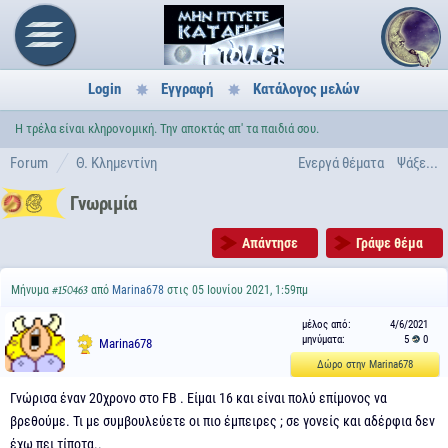
Login
Εγγραφή
Κατάλογος μελών
Η τρέλα είναι κληρονομική. Την αποκτάς απ' τα παιδιά σου.
Forum
Θ. Κλημεντίνη
Ενεργά θέματα
Ψάξε...
Γνωριμία
Απάντησε
Γράψε θέμα
Μήνυμα
από
Marina678
στις 05 Ιουνίου 2021, 1:59πμ
#150463
μέλος από:
4/6/2021
μηνύματα:
5
0
Marina678
Δώρο στην Marina678
Γνώρισα έναν 20χρονο στο FB . Είμαι 16 και είναι πολύ επίμονος να
βρεθούμε. Τι με συμβουλεύετε οι πιο έμπειρες ; σε γονείς και αδέρφια δεν
έχω πει τίποτα..