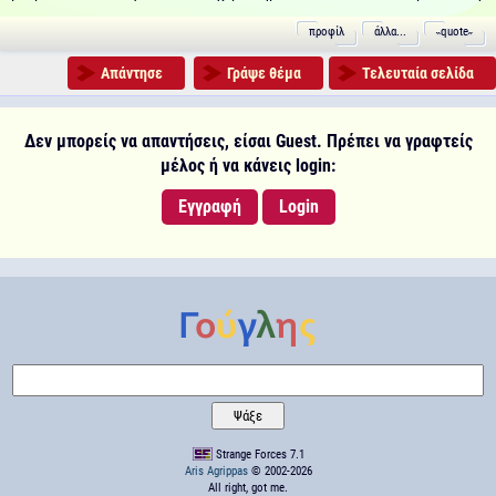
προφίλ
άλλα...
˵quote˶
Απάντησε
Γράψε θέμα
Τελευταία σελίδα
Δεν μπορείς να απαντήσεις, είσαι Guest. Πρέπει να γραφτείς
μέλος ή να κάνεις login:
Εγγραφή
Login
Strange Forces 7.1
Aris Agrippas
© 2002-2026
All right, got me.