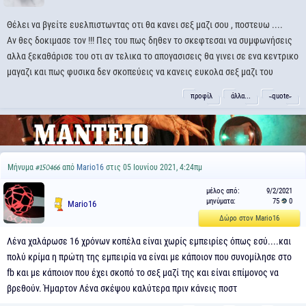
Θέλει να βγείτε ευελπιστωντας οτι θα κανει σεξ μαζι σου , ποστευω ....
Αν θες δοκιμασε τον !!! Πες του πως δηθεν το σκεφτεσαι να συμφωνήσεις
αλλα ξεκαθάρισε του οτι αν τελικα το απογασισεις θα γινει σε ενα κεντρικο
μαγαζι και πως φυσικα δεν σκοπεύεις να κανεις ευκολα σεξ μαζι του
προφίλ
άλλα...
˵quote˶
Μήνυμα
από
Mario16
στις 05 Ιουνίου 2021, 4:24πμ
#150466
μέλος από:
9/2/2021
μηνύματα:
75
0
Mario16
Δώρο στον Mario16
Λένα χαλάρωσε 16 χρόνων κοπέλα είναι χωρίς εμπειρίες όπως εσύ....και
πολύ κρίμα η πρώτη της εμπειρία να είναι με κάποιον που συνομίλησε στο
fb και με κάποιον που έχει σκοπό το σεξ μαζί της και είναι επίμονος να
βρεθούν. Ήμαρτον Λένα σκέψου καλύτερα πριν κάνεις ποστ