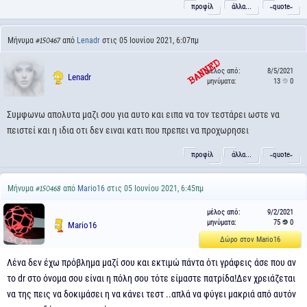
προφίλ
άλλα...
˵quote˶
Μήνυμα
από
Lenadr
στις 05 Ιουνίου 2021, 6:07πμ
#150467
μέλος από:
8/5/2021
Lenadr
μηνύματα:
13
0
Συμφωνω απολυτα μαζι σου για αυτο και ειπα να τον τεστάρει ωστε να
πειστεί και η ιδια οτι δεν ειναι κατι που πρεπει να προχωρησει
προφίλ
άλλα...
˵quote˶
Μήνυμα
από
Mario16
στις 05 Ιουνίου 2021, 6:45πμ
#150468
μέλος από:
9/2/2021
μηνύματα:
75
0
Mario16
Δώρο στον Mario16
Λένα δεν έχω πρόβλημα μαζί σου και εκτιμώ πάντα ότι γράφεις άσε που αν
το dr στο όνομα σου είναι η πόλη σου τότε είμαστε πατρίδα!Δεν χρειάζεται
να της πεις να δοκιμάσει η να κάνει τεστ ..απλά να φύγει μακριά από αυτόν