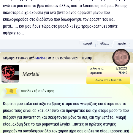
εγώ και μου ειπε να βρω κάποιον άλλον, από το λύκειο ας πούμε... Επίσης
παλιότερα είχα ακούσει για ένα βίντεο ενός αρρωστημενου που
κυκλοφορούσε στο διαδίκτυο που δολοφόνησε τον εραστη του και
μετά...... και μου ήρθε τώρα στο μυαλό κι έχω τρομοκρατηθει οπότε
αφήστε το...
προφίλ
άλλα...
˵quote˶
4
Μήνυμα
#150472
από
Mario16
στις 05 Ιουνίου 2021, 10:20πμ
μέλος από:
9/2/2021
μηνύματα:
75
0
Mario16
Δώρο στον Mario16
Αποδεκτή απάντηση
Κορίτσι μου καλό κοίταξε να βρεις άτομα που γνωρίζεις και άτομα που το
μυαλό τους είναι σε κάτι αληθινό και πραγματικό και όχι άτομα μέσο fb που
πιέζουν για συνάντηση και σκέφτονται μόνο το σεξ και την ξεπέτα. Μικρή
είσαι ακόμη δες το πιο ρομαντικά λιγάκι...αυτές οι πρώτες στιγμές
μπορούν να συνοδέψουν όλο τον χαρακτήρα σου οπότε να είσαι προσεκτική