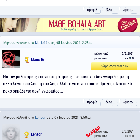
προφίλ
άλλα...
˵quote˶
Μήνυμα
από
Mario16
στις 05 Ιουνίου 2021, 2:28πμ
#150464
μέλος από:
9/2/2021
μηνύματα:
75
0
Mario16
Δώρο στον Mario16
Να τον μπλοκάρεις και να σταματήσεις...φυσικά και δεν γνωρίζουμε τη
αλλά λόγια σου λέει η του λες αλλά το να είναι τόσο επίμονος είναι πολύ
κακό σημάδι για αρχή γνωριμίας....
προφίλ
άλλα...
˵quote˶
Μήνυμα
από
Lenadr
στις 05 Ιουνίου 2021, 3:50πμ
#150465
μέλος από:
8/5/2021
Lenadr
μηνύματα:
13
0