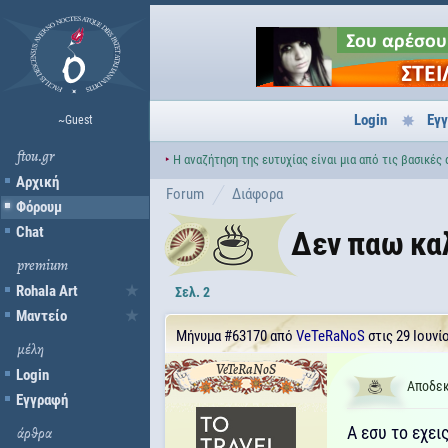
Login
Εγ
~Guest
ftou.gr
‣
Η αναζήτηση της ευτυχίας είναι μια από τις βασικές 
Αρχική
Forum
Διάφορα
Φόρουμ
Chat
Δεν παω κα
premium
Rohala Art
Σελ. 2
Μαντείο
Μήνυμα
#63170
από
VeTeRaNoS
στις 29 Ιουνί
μέλη
VeTeRaNoS
Login
Αποδεκ
Εγγραφή
A εσυ το εχει
άρθρα