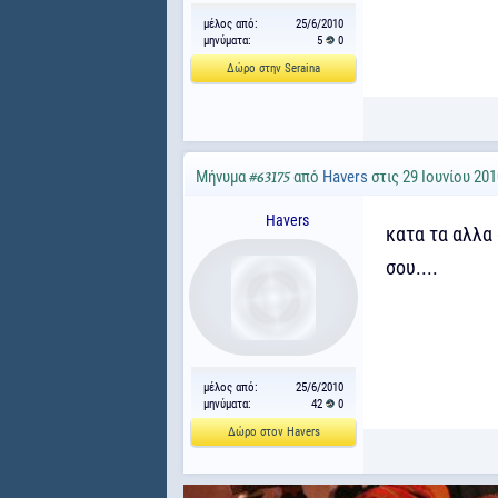
μέλος από:
25/6/2010
μηνύματα:
5
0
Δώρο στην Seraina
Μήνυμα
από
Havers
στις 29 Ιουνίου 201
#63175
Havers
κατα τα αλλα 
σου....
μέλος από:
25/6/2010
μηνύματα:
42
0
Δώρο στον Havers