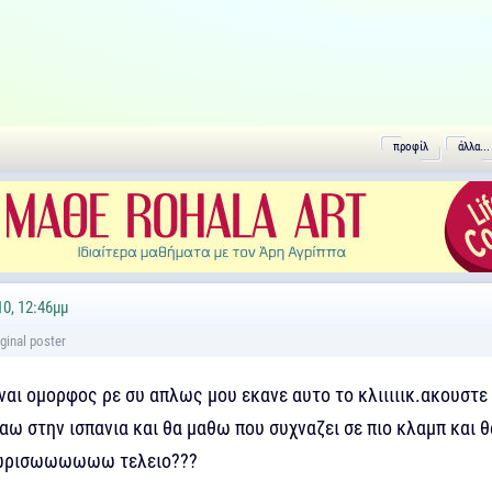
προφίλ
άλλα...
10, 12:46μμ
ειναι ομορφος ρε συ απλως μου εκανε αυτο το κλιιιιικ.ακουστε 
αω στην ισπανια και θα μαθω που συχναζει σε πιο κλαμπ και θ
νωρισωωωωωω τελειο???