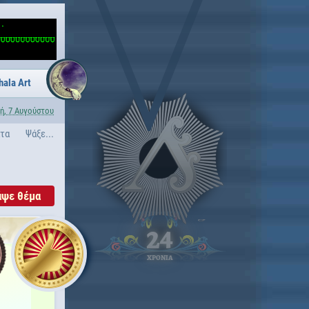
hala Art
ή, 7 Αυγούστου
ατα
Ψάξε...
άψε θέμα
24
ΧΡΟΝΙΑ