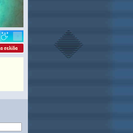
»
α σελίδα