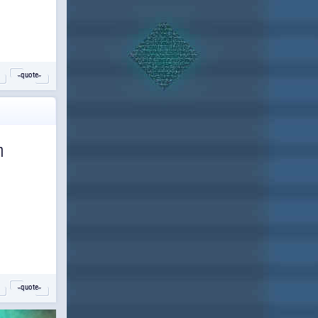
˵quote˶
η
˵quote˶