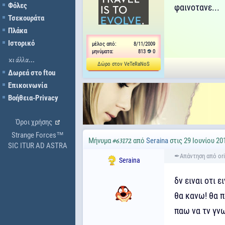
Φόλες
φαινoτανε...
Τσεκουράτα
Πλάκα
Ιστορικό
μέλος από:
8/11/2009
μηνύματα:
813
0
κι άλλα...
Δώρο στον VeTeRaNoS
Δωρεά στο ftou
Επικοινωνία
Βοήθεια-Privacy
Όροι χρήσης
Strange Forces™
Μήνυμα
από
Seraina
στις 29 Ιουνίου 20
#63172
SIC ITUR AD ASTRA
Seraina
δν ειναι οτι 
θα κανω! θα π
παω να τν γ