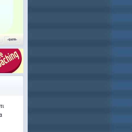
˵quote˶
τι
α