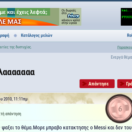
γραφή
Κατάλογος μελών
Ro
αιτίες της δυστυχίας.
Παρασκευ
Ενεργά θέμ
λααααααα
Απάντησε
Γρ
ου 2010, 11:11πμ
6
τή απάντηση
ς ψαξει το θέμα.Μορε μπραβο κατακτησης ο Messi και δεν του