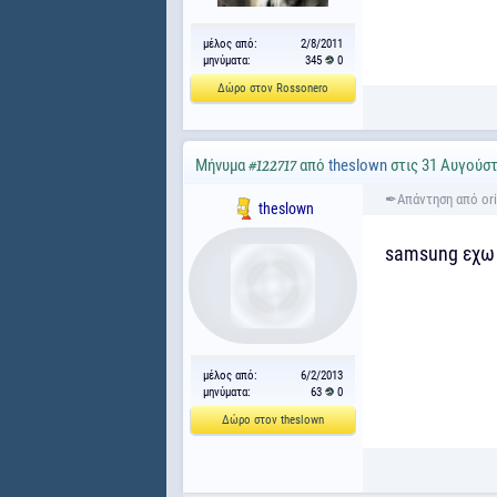
μέλος από:
2/8/2011
μηνύματα:
345
0
Δώρο στον Rossonero
Μήνυμα
από
theslown
στις 31 Αυγούστ
#122717
theslown
samsung εχω 
μέλος από:
6/2/2013
μηνύματα:
63
0
Δώρο στον theslown