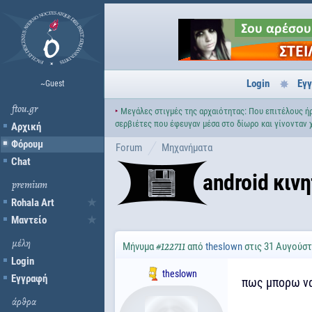
Login
Εγ
~Guest
ftou.gr
‣
Μεγάλες στιγμές της αρχαιότητας: Που επιτέλους ήρ
σερβιέτες που έφευγαν μέσα στο δίωρο και γίνονταν 
Αρχική
Φόρουμ
Forum
Μηχανήματα
Chat
android κιν
premium
Rohala Art
Μαντείο
μέλη
Μήνυμα
από
theslown
στις 31 Αυγούστ
#122711
Login
theslown
Εγγραφή
πως μπορω να
άρθρα