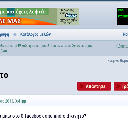
γραφή
Κατάλογος μελών
Ro
θε και στην Ελλάδα η πρώτη σερβιέτα με φτερά. Ως τότε είχαν
Πέμπτη,
χάλια
Ενεργά θέμ
ητο
Απάντησε
Γρ
ου 2013, 3:41μμ
 μπω στο 0.facebook απο android κινητο?