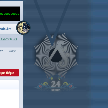
hala Art
 6 Αυγούστου
ατα
Ψάξε...
άψε θέμα
24
ΧΡΟΝΙΑ