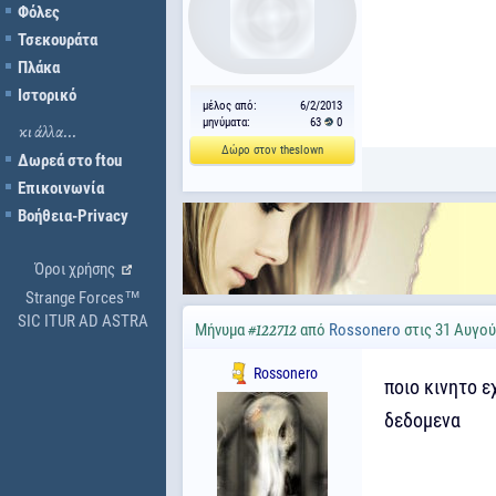
Φόλες
Τσεκουράτα
Πλάκα
Ιστορικό
μέλος από:
6/2/2013
μηνύματα:
63
0
κι άλλα...
Δώρο στον theslown
Δωρεά στο ftou
Επικοινωνία
Βοήθεια-Privacy
Όροι χρήσης
Strange Forces™
SIC ITUR AD ASTRA
Μήνυμα
από
Rossonero
στις 31 Αυγού
#122712
Rossonero
ποιο κινητο ε
δεδομενα