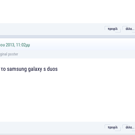
προφίλ
άλλα...
ου 2013, 11:02μμ
το samsung galaxy s duos
προφίλ
άλλα...