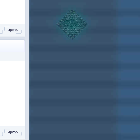
˵quote˶
˵quote˶