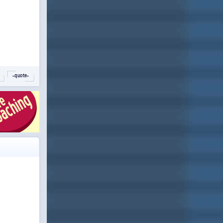
˵quote˶