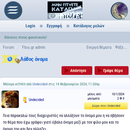
Login
Εγγραφή
Κατάλογος μελών
Θάνατος στους φανατικούς!
Forum
Ftou.gr admin
Ενεργά θέματα
Ψάξε...
Λάθος όνομα
Απάντησε
Γράψε θέμα
Μήνυμα
από
Undecided
στις 14 Φεβρουαρίου 2024, 11:26πμ
#175903
μέλος από:
10/1/2024
μηνύματα:
2
0
Undecided
Δώρο στον Undecided
Γεια παρακαλώ τους διαχειριστές να αλλάξουν το όνομα μου η να σβήσουν
το θέμα που έχω γράψει γιατί έβαλα όνομα μαζί με τον φίλο μου και το
όνομα του και δεν αλλαζει