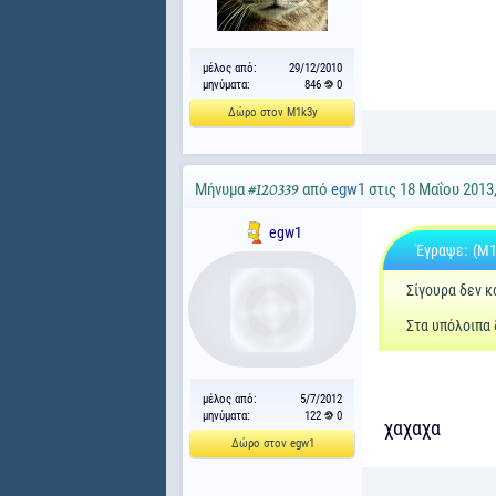
μέλος από:
29/12/2010
μηνύματα:
846
0
Δώρο στον M1k3y
Μήνυμα
από
egw1
στις 18 Μαΐου 2013
#120339
egw1
Έγραψε:
(M1
Σίγουρα δεν κ
Στα υπόλοιπα 
μέλος από:
5/7/2012
μηνύματα:
122
0
χαχαχα
Δώρο στον egw1