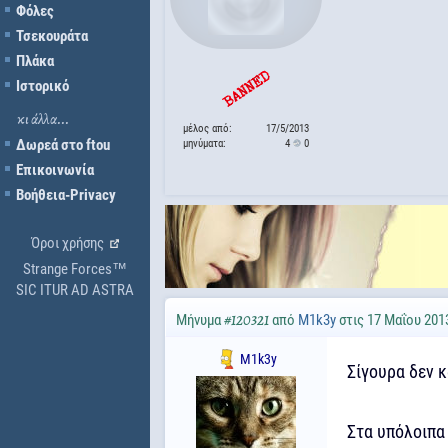
Φόλες
Τσεκουράτα
Πλάκα
Ιστορικό
κι άλλα...
μέλος από:
17/5/2013
Δωρεά στο ftou
μηνύματα:
4
0
Επικοινωνία
Βοήθεια-Privacy
Όροι χρήσης
Strange Forces™
SIC ITUR AD ASTRA
Μήνυμα
από
M1k3y
στις 17 Μαΐου 2013
#120321
M1k3y
Σίγουρα δεν 
Στα υπόλοιπα