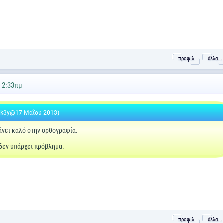
προφίλ
άλλα...
, 2:33πμ
k3y@17 Μαΐου 2013)
άνει καλό στην ορθογραφία.
δεν υπάρχει πρόβλημα.
προφίλ
άλλα...