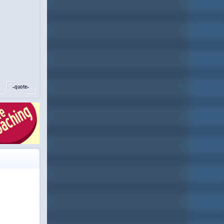
˵quote˶