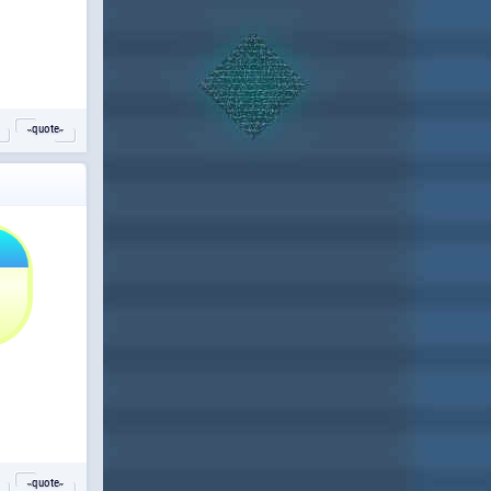
˵quote˶
˵quote˶