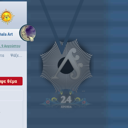
hala Art
, 9 Αυγούστου
ατα
Ψάξε...
άψε θέμα
24
ΧΡΟΝΙΑ
α