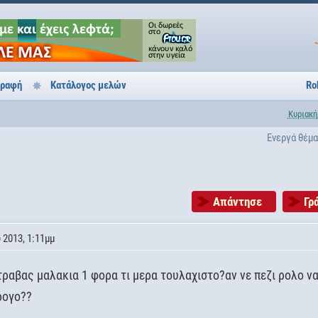
γραφή
Κατάλογος μελών
Ro
Κυριακή
Ενεργά θέμ
Απάντησε
Γρ
 2013, 1:11μμ
τραβας μαλακια 1 φορα τι μερα τουλαχιστο?αν νε πεζι ρολο ν
ρογο??