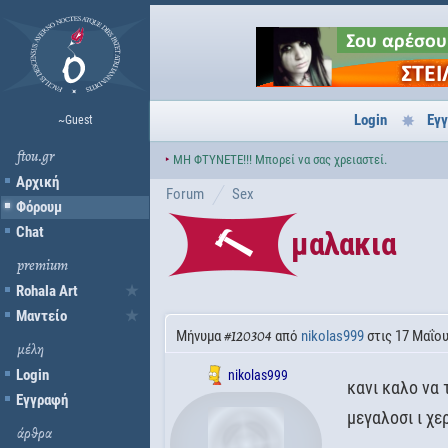
Login
Εγ
~Guest
ftou.gr
‣
ΜΗ ΦΤΥΝΕΤΕ!!! Μπορεί να σας χρειαστεί.
Αρχική
Forum
Sex
Φόρουμ
Chat
μαλακια
premium
Rohala Art
Μαντείο
Μήνυμα
από
nikolas999
στις 17 Μαΐου
#120304
μέλη
Login
nikolas999
κανι καλο να 
Εγγραφή
μεγαλοσι ι χε
άρθρα