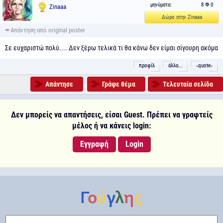
μηνύματα:
8
0
Zinaaa
Δώρο στην Zinaaa
Σε ευχαριστώ πολύ.... Δεν ξέρω τελικά τι θα κάνω δεν είμαι σίγουρη ακόμα
προφίλ
άλλα...
˵quote˶
Απάντησε
Γράψε θέμα
Τελευταία σελίδα
Δεν μπορείς να απαντήσεις, είσαι Guest. Πρέπει να γραφτείς
μέλος ή να κάνεις login:
Εγγραφή
Login