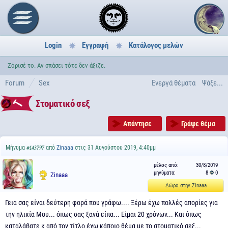
Login
Εγγραφή
Κατάλογος μελών
Ζόρισέ το. Αν σπάσει τότε δεν άξιζε.
Forum
Sex
Ενεργά θέματα
Ψάξε...
Στοματικό σεξ
Απάντησε
Γράψε θέμα
Μήνυμα
από
Zinaaa
στις 31 Αυγούστου 2019, 4:40μμ
#143797
μέλος από:
30/8/2019
μηνύματα:
8
0
Zinaaa
Δώρο στην Zinaaa
Γεια σας είναι δεύτερη φορά που γράφω.... Ξέρω έχω πολλές απορίες για
την ηλικία Μου... όπως σας ξανά είπα... Είμαι 20 χρόνων... Και όπως
καταλάβατε κ από τον τίτλο έχω κάποιο θέμα με το στοματικό σεξ...