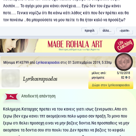
Λοιπόν.... Το αγόρι μου μου κάνει συνέχεια.... Εγώ δεν του έχω κάνει
ποτε.... Γενικα νομίζω ότι θα κάνω κάτι λάθος κάτι που δεν πρέπει και θα
τον πονέσω ..θα μπορούσατε να μου πείτε τι θα ήταν καλό να προσέξω?
προφίλ
άλλα...
˵quote˶
4
Μήνυμα
#143799
από
Lyrikosrapsodos
στις 01 Σεπτεμβρίου 2019, 5:33πμ
μέλος από:
5/10/2018
μηνύματα:
82
0
Lyrikosrapsodos
Δώρο στον Lyrikosrapsodos
Αποδεκτή απάντηση
Κσλημερα.Καταρχας πρεπει να του κανεις γιατι ισως ξενερωσει.Απο οτι
ξερω (δεν εχω κανει τπτ ακομα)ειναι πολυ ωραιο σαν πραξη.Το μονο που
ξερω οτι θελει προσοχη ειναι να μην βαζεις δοντια.Να προσπαθεις να μην
ακομπανε τα δοντια σου στο πουλι του.Δεν πρεπει να βαζεις το κεφαλι