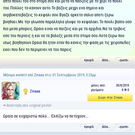
απτο πουλι του στο στομα σου και μετα να παοζεις με το χερι το πουλι
του.Πολλες το κανουν αυτο.Το βαζεις μεχρι ενα σημειο και
ανρβοκατεβαζεις το κεφαλι σου.Βγαζε αρκετο σαλιο αποτι ξερω
βοηθαει.Με την γλωσσα παραλληλα γλυφε το κεφαλακι.Το πουλι βαλτο οσο
πιο μεσα μπορεις.Ωραιο ειναι να παιζεις και με τα αρχιδια.Να τα τριβεις
οσο του περνεις η και να τα βαλεξς μεσα στο στομα σου.Αυτα ξερω που
ισως βοηθησουν.Ωραια θα ηταν οταν θα κανεις την φαση με τις χειροπεδες
εκει που δεν το περιμενει να του παρεις
προφίλ
άλλα...
˵quote˶
Μήνυμα
από
Zinaaa
στις 01 Σεπτεμβρίου 2019, 3:25μμ
#143803
μέλος από:
30/8/2019
μηνύματα:
8
0
Zinaaa
Δώρο στην Zinaaa
Ωραία σε ευχαριστώ πολύ... Ελπίζω να πετύχουν...
προφίλ
άλλα...
˵quote˶