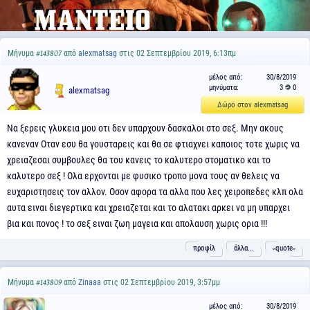
Μήνυμα
από
alexmatsag
στις 02 Σεπτεμβρίου 2019, 6:13πμ
#143807
μέλος από:
30/8/2019
μηνύματα:
3
0
alexmatsag
Δώρο στον alexmatsag
Να ξερεις γλυκεια μου οτι δεν υπαρχουν δασκαλοι στο σεξ. Μην ακους
κανεναν Οταν εσυ θα γουσταρεις και θα σε φτιαχνει καποιος τοτε χωρις να
χρειαζεσαι συμβουλες θα του κανεις το καλυτερο στοματικο και το
καλυτερο σεξ ! Ολα ερχονται με φυσικο τροπο μονα τους αν θελεις να
ευχαριστησεις τον αλλον. Οσον αφορα τα αλλα που λες χειροπεδες κλπ ολα
αυτα ειναι διεγερτικα και χρειαζεται και το αλατακι αρκει να μη υπαρχει
βια και πονος ! το σεξ ειναι ζωη μαγεια και απολαυση χωρις ορια !!!
προφίλ
άλλα...
˵quote˶
Μήνυμα
από
Zinaaa
στις 02 Σεπτεμβρίου 2019, 3:57μμ
#143809
μέλος από:
30/8/2019