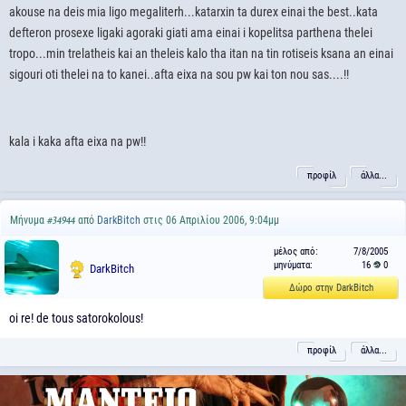
akouse na deis mia ligo megaliterh...katarxin ta durex einai the best..kata
defteron prosexe ligaki agoraki giati ama einai i kopelitsa parthena thelei
tropo...min trelatheis kai an theleis kalo tha itan na tin rotiseis ksana an einai
sigouri oti thelei na to kanei..afta eixa na sou pw kai ton nou sas....!!
kala i kaka afta eixa na pw!!
προφίλ
άλλα...
Μήνυμα
από
DarkBitch
στις 06 Απριλίου 2006, 9:04μμ
#34944
μέλος από:
7/8/2005
μηνύματα:
16
0
DarkBitch
Δώρο στην DarkBitch
oi re! de tous satorokolous!
προφίλ
άλλα...