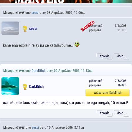
Μήνυμα
από
sessi
στις 08 Απριλίου 2006, 12:06πμ
#34945
μέλος από:
3/4/2006
sessi
μηνύματα:
21
0
kane ena explain re sy na se katalavoume...
προφίλ
άλλα...
Μήνυμα
από
DarkBitch
στις 09 Απριλίου 2006, 11:13πμ
#34946
μέλος από:
7/8/2005
μηνύματα:
16
0
DarkBitch
Δώρο στην DarkBitch
oxi re! deite tous skatorokolous(ta mora) oxi pos eime ego megali, 15 eimai:P
προφίλ
άλλα...
Μήνυμα
από
sessi
στις 10 Απριλίου 2006, 8:11μμ
#34948