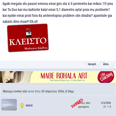
ligaki megala sto paxos! emena einai giro sta 4.9 perimetro kai mikos 15! pira
kai Ta Duo kai mu ka8onte kala! einai 5,1 diametro ayta! poia mu protinete?
kai epidei einai proti fora 8a antimetopiso problem stin diisdisi? apantiste gia
sabato dino maxi!! lOLol!
προφίλ
άλλα...
Μήνυμα
από
sessi
στις 05 Απριλίου 2006, 8:34μμ
#34940
μέλος από:
3/4/2006
sessi
μηνύματα:
21
0