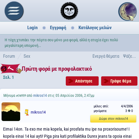
Login
Εγγραφή
Κατάλογος μελών
Η τύχη χτυπάει την πόρτα σου μόνο μια φορά, αλλά η ατυχία έχει πολύ
μεγαλύτερη υπομονή...
Forum
Sex
Ενεργά θέματα
Ψάξε...
Πρώτη φορά με προφυλακτικό
Σελ. 1
Απάντησε
Γράψε θέμα
Μήνυμα
από
mikros14
στις 05 Απριλίου 2006, 2:47μμ
#34939
μέλος από:
4/4/2006
μηνύματα:
3
0
mikros14
Δώρο στον mikros14
Eimai 14on. Ta exo me mia kopela, kai prosfata mu ipe na proxorisoume! I
kopela einai 14 kai ayti! Piga pira kati profilaktika Durex jeans ta opoia einai