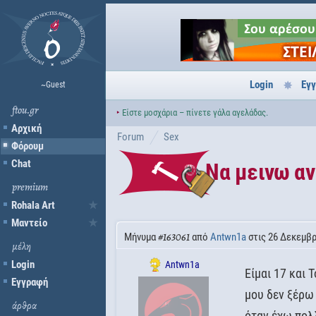
Login
Εγ
~Guest
ftou.gr
‣
Είστε μοσχάρια – πίνετε γάλα αγελάδας.
Αρχική
Forum
Sex
Φόρουμ
Chat
Να μεινω α
premium
Rohala Art
Μαντείο
Μήνυμα
από
Antwn1a
στις 26 Δεκεμβρ
#163061
μέλη
Login
Antwn1a
Είμαι 17 και 
Εγγραφή
μου δεν ξέρω
άρθρα
όταν έχω πολλ