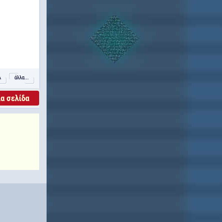
λ
άλλα...
α σελίδα