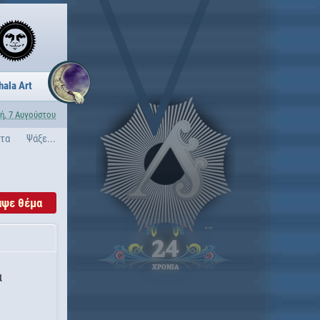
hala Art
ή, 7 Αυγούστου
ατα
Ψάξε...
άψε θέμα
24
ΧΡΟΝΙΑ
ά