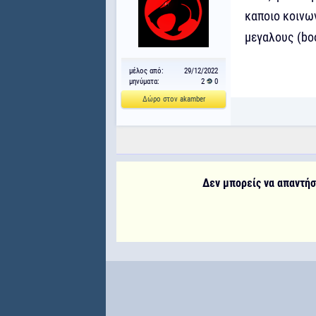
καποιο κοινων
μεγαλους (bo
μέλος από:
29/12/2022
μηνύματα:
2
0
Δώρο στον akamber
Δεν μπορείς να απαντήσε