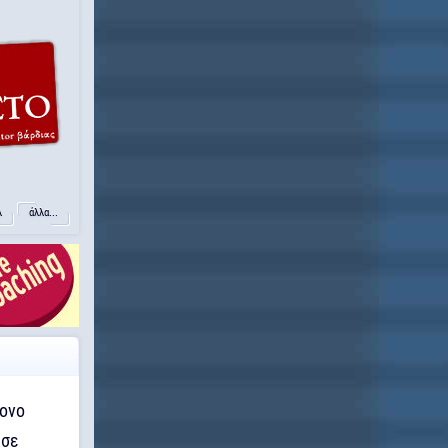
λ
άλλα...
ρονο
 σε