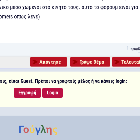
ικο μεσο χωμενοι στο κινητο τους. αυτο το φορουμ ειναι για
omers οπως λενε)
προφί
Απάντησε
Γράψε θέμα
Τελευταί
ις, είσαι Guest. Πρέπει να γραφτείς μέλος ή να κάνεις login:
Εγγραφή
Login