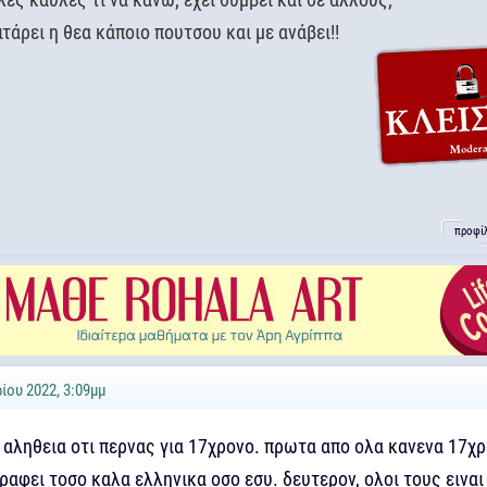
ξιτάρει η θεα κάποιο πουτσου και με ανάβει!!
προφί
ίου 2022, 3:09μμ
 αληθεια οτι περνας για 17χρονο. πρωτα απο ολα κανενα 17χ
γραφει τοσο καλα ελληνικα οσο εσυ. δευτερον, ολοι τους ειναι