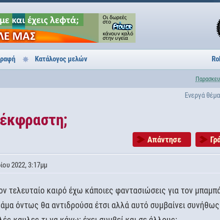
γραφή
Κατάλογος μελών
Ro
Παρασκευ
Ενεργά θέμ
νέκφραστη;
Απάντησε
Γρ
ίου 2022, 3:17μμ
Τον τελευταίο καιρό έχω κάποιες φαντασιώσεις για τον μπαμπ
 άμα όντως θα αντιδρούσα έτσι αλλά αυτό συμβαίνει συνήθως
ές καυλες τι να κάνω; έχει συμβεί και σε άλλους;