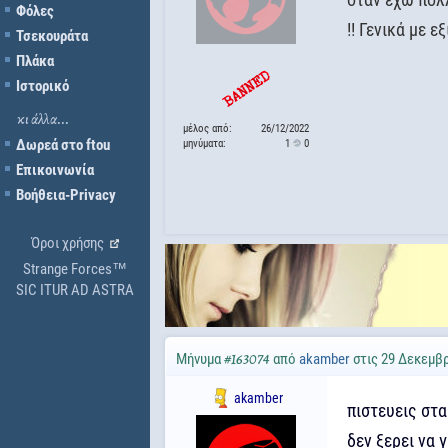
Φόλες
!! Γενικά με ε
Τσεκουράτα
Πλάκα
Ιστορικό
κι άλλα...
μέλος από:
26/12/2022
Δωρεά στο ftou
μηνύματα:
1
0
Επικοινωνία
Βοήθεια-Privacy
Όροι χρήσης
Strange Forces™
SIC ITUR AD ASTRA
Μήνυμα
από
akamber
στις 29 Δεκεμβρ
#163074
akamber
πιστευεις στα
δεν ξερει να 