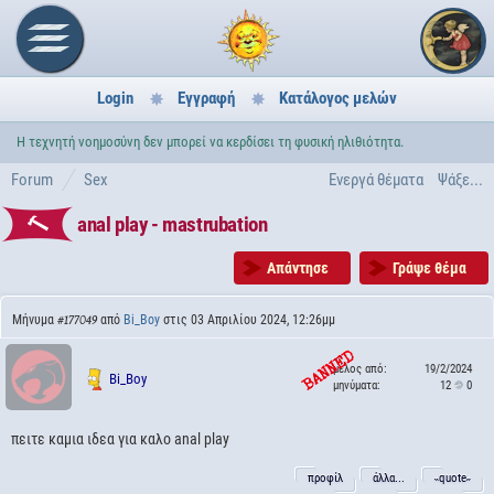
Login
Εγγραφή
Κατάλογος μελών
Η τεχνητή νοημοσύνη δεν μπορεί να κερδίσει τη φυσική ηλιθιότητα.
Forum
Sex
Ενεργά θέματα
Ψάξε...
anal play - mastrubation
Απάντησε
Γράψε θέμα
Μήνυμα
από
Bi_Boy
στις 03 Απριλίου 2024, 12:26μμ
#177049
μέλος από:
19/2/2024
Bi_Boy
μηνύματα:
12
0
πειτε καμια ιδεα για καλο anal play
προφίλ
άλλα...
˵quote˶