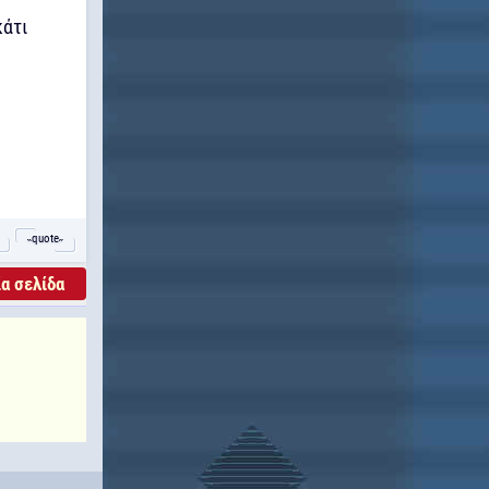
κάτι
˵quote˶
α σελίδα