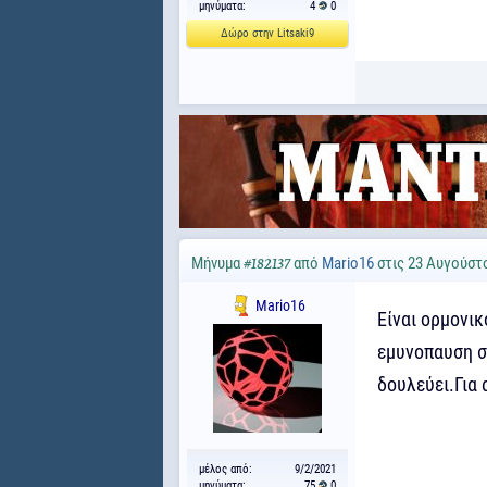
μηνύματα:
4
0
Δώρο στην Litsaki9
Μήνυμα
από
Mario16
στις 23 Αυγούστο
#182137
Mario16
Είναι ορμονικ
εμυνοπαυση στ
δουλεύει.Για
μέλος από:
9/2/2021
μηνύματα:
75
0