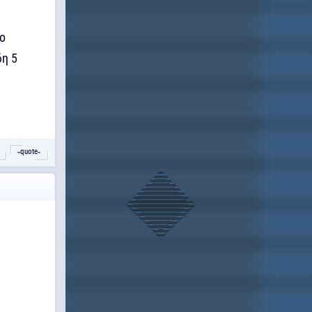
το
δη 5
˵quote˶