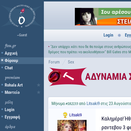
Login
Εγ
~Guest
ftou.gr
‣
"Δεν υπάρχει κάτι που δε θα πούμε στους ανθρώπους 
δρόμος που πρέπει να ακολουθήσουν" Bill Gates στο M
Αρχική
Φόρουμ
Forum
Sex
Chat
ΑΔΥΝΑΜΙΑ 
premium
Rohala Art
Μαντείο
μέλη
Μήνυμα
από
Litsaki9
στις 23 Αυγούστο
#182133
Login
Litsaki9
Εγγραφή
Καλημέρα! Ήθ
ραντεβου 3 φο
άρθρα