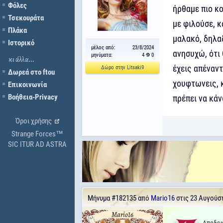
Φόλες
ήρθαμε πιο κ
Τσεκουράτα
με φιλούσε, κ
Πλάκα
μαλακό, δηλαδ
Ιστορικό
μέλος από:
23/8/2024
ανησυχώ, ότι 
μηνύματα:
4
0
κι άλλα...
έχεις απέναντ
Δώρο στην Litsaki9
Δωρεά στο ftou
χουφτωνεις, κ
Επικοινωνία
Βοήθεια-Privacy
πρέπει να κάν
Όροι χρήσης
Strange Forces™
SIC ITUR AD ASTRA
Μήνυμα
#182135
από
Mario16
στις 23 Αυγούστ
Mario16