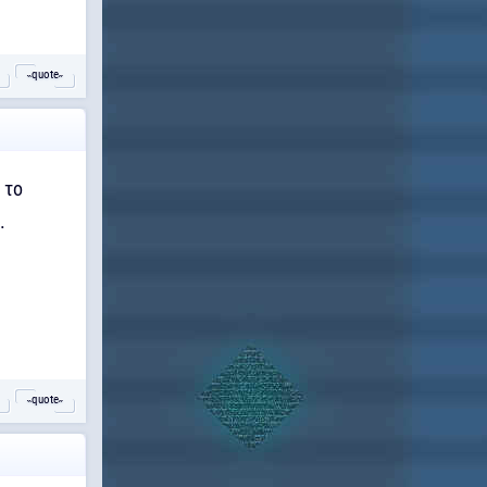
˵quote˶
 το
.
˵quote˶