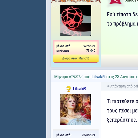
Αποδεκ
Εσύ τίποτα δε
το πρόβλημα 
μέλος από:
9/2/2021
μηνύματα:
75
0
Δώρο στον Mario16
Μήνυμα
από
Litsaki9
στις 23 Αυγούστο
#182136
Litsaki9
Τι πιστεύετε 
τους πέσει με
ξεπεράστηκε.
μέλος από:
23/8/2024