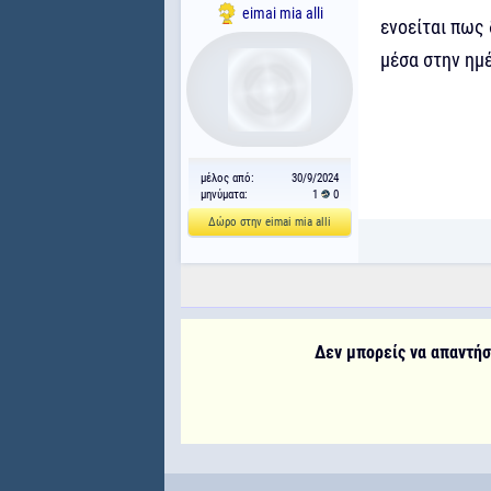
eimai mia alli
ενοείται πως
μέσα στην ημέ
μέλος από:
30/9/2024
μηνύματα:
1
0
Δώρο στην eimai mia alli
Δεν μπορείς να απαντήσε