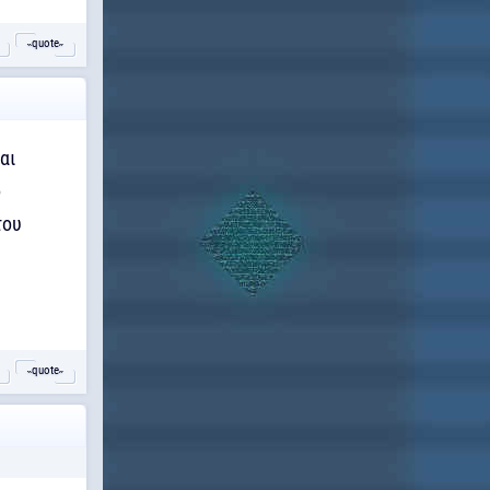
˵quote˶
αι
ο
του
˵quote˶