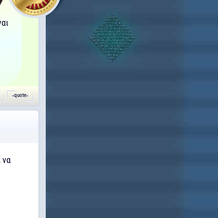
ναι
˵quote˶
ι να