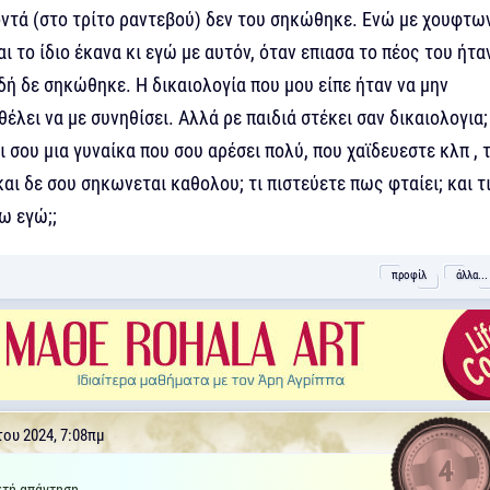
οντά (στο τρίτο ραντεβού) δεν του σηκώθηκε. Ενώ με χουφτω
αι το ίδιο έκανα κι εγώ με αυτόν, όταν επιασα το πέος του ήτα
ή δε σηκώθηκε. Η δικαιολογία που μου είπε ήταν να μην
θέλει να με συνηθίσει. Αλλά ρε παιδιά στέκει σαν δικαιολογια;
ι σου μια γυναίκα που σου αρέσει πολύ, που χαϊδευεστε κλπ , 
αι δε σου σηκωνεται καθολου; τι πιστεύετε πως φταίει; και τ
ω εγώ;;
προφίλ
άλλα...
ου 2024, 7:08πμ
4