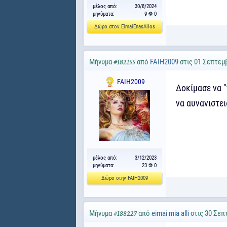
μέλος από:
30/8/2024
μηνύματα:
9
0
Δώρο στον EimaiEnasAllos
Μήνυμα
από
FAIH2009
στις 01 Σεπτεμβ
#182155
FAIH2009
Δοκίμασε να "
να αυνανιστει
μέλος από:
3/12/2023
μηνύματα:
23
0
Δώρο στην FAIH2009
Μήνυμα
από
eimai mia alli
στις 30 Σεπ
#188227