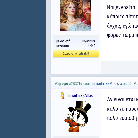
Ναι,εννοείται
κάποιες τίποτ
άγχος, εγώ πι
φορές τώρα π
μέλος από:
23/8/2024
μηνύματα:
4
0
Δώρο στην Litsaki9
Μήνυμα
από
EimaiEnasAllos
στις 31 Α
#182154
EimaiEnasAllos
Αν ειναι ετσι
καλο να παρετ
πολυ ευαισθητ