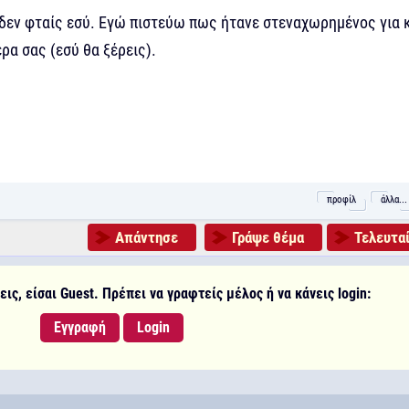
 δεν φταίς εσύ. Εγώ πιστεύω πως ήτανε στεναχωρημένος για 
ρα σας (εσύ θα ξέρεις).
προφίλ
άλλα...
Απάντησε
Γράψε θέμα
Τελευταί
ις, είσαι Guest. Πρέπει να γραφτείς μέλος ή να κάνεις login:
Εγγραφή
Login