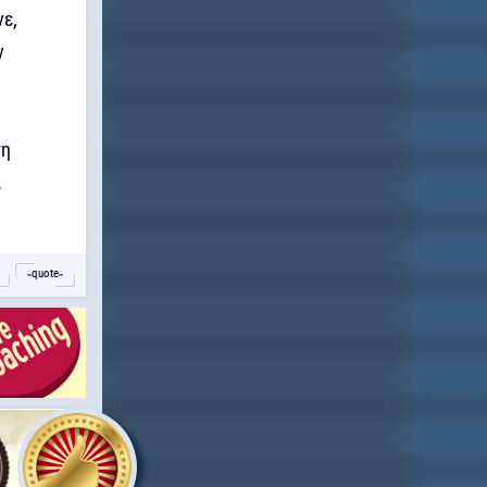
νε,
ν
τη
ι
˵quote˶