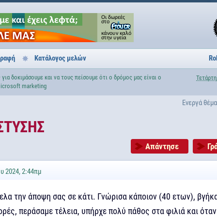
γραφή
Κατάλογος μελών
Ro
για δοκιμάσουμε και να τους πείσουμε ότι ο δρόμος μας είναι ο
Τετάρτη
icrosoft marketing
Ενεργά θέμ
ΣΤΥΣΗΣ
Απάντησε
Γρ
υ 2024, 2:44πμ
ελα την άποψη σας σε κάτι. Γνώρισα κάποιον (40 ετων), βγήκ
ρές, περάσαμε τέλεια, υπήρχε πολύ πάθος στα φιλιά και όταν