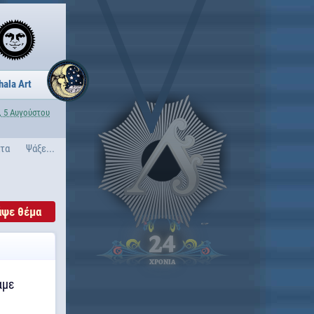
hala Art
, 5 Αυγούστου
ατα
Ψάξε...
άψε θέμα
24
ΧΡΟΝΙΑ
αμε