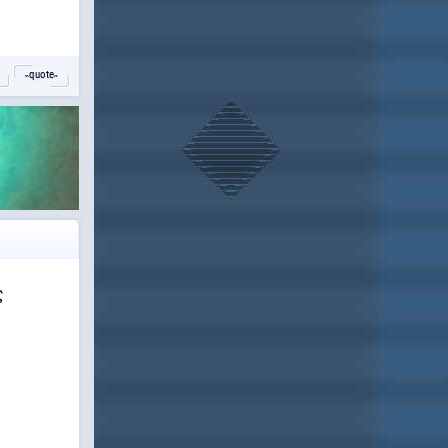
˵quote˶
ς