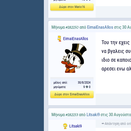
Δώρο στον Mario16
Μήνυμα
από
EimaiEnasAllos
στις 30 Α
#182150
EimaiEnasAllos
Του την εχεις
να βγαλεις συ
ιδιο σε καποι
αρεσει ενω α
μέλος από:
30/8/2024
μηνύματα:
9
0
Δώρο στον EimaiEnasAllos
Μήνυμα
από
Litsaki9
στις 30 Αυγούστο
#182153
Litsaki9