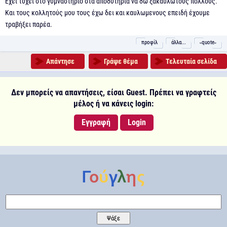
Έχει τύχει στο γυμναστήριο στα αποδυτήρια να δω ξακαυλωτους πολλούς.
Και τους κολλητούς μου τους έχω δει και καυλωμενους επειδή έχουμε
τραβήξει παρέα.
προφίλ
άλλα...
˵quote˶
Απάντησε
Γράψε θέμα
Τελευταία σελίδα
Δεν μπορείς να απαντήσεις, είσαι Guest. Πρέπει να γραφτείς
μέλος ή να κάνεις login:
Εγγραφή
Login