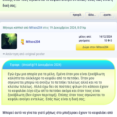
δική σας;
προφίλ
άλλα...
˵quote˶
Μήνυμα
από
Mitsos204
στις 19 Δεκεμβρίου 2024, 8:01πμ
#189363
μέλος από:
14/12/2024
μηνύματα:
10
0
Mitsos204
Δώρο στον Mitsos204
Έγραψε:
(drezalt@19 Δεκεμβρίου 2024)
Εγώ έχω μια απορία για τα μέλη. Εμένα όταν μου είναι ξεκάβλωτη
καλύπτεται ολόκληρο το κεφάλι από το πετσάκι. Όταν μου
σηκώνεται μπορώ να ανοίξω το πετσάκι τελείως αλλά και να το
κλείσω τελείως. Αλλά έχω δει σε πούτσες φίλων ότι κάποιοι έχουν
το κεφαλάκι λίγο έξω απ'το πετσάκι ακόμα και όταν τους είναι
ξεκάβλωτη (δεν έχουν περιτομή). Επίσης όταν τους σηκώνεται το
κεφάλι ανοίγει εντελώς. Εσάς πώς είναι η δική σας;
Μπορεί αυτό να γίνεται γιατί μήπως στο μποξερακι έχουν το κεφαλάκι από