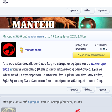
έξω
προφίλ
άλλα...
˵quote˶
Μήνυμα
από
randomname
στις 19 Δεκεμβρίου 2024, 2:48μμ
#189365
μέλος από:
27/11/2022
μηνύματα:
71
0
randomname
Δώρο στον randomname
Γεια σου φίλε drezalt, αυτό που λες το είχαμε αναφέρει και σε
παλιότερο
τσατ
και γενικά όπως βλέπεις είναι απολύτως φυσιολογικό. Έχει να
κάνει απλά με την ακροποσθία στον καθένα. Εμένα μου είναι σαν εσένα,
δηλαδή το κεφάλι καλύπτεται όλο είτε είμαι σε χάλαση, είτε σε στύση.
προφίλ
άλλα...
˵quote˶
Μήνυμα
από
b.greg008
στις 20 Δεκεμβρίου 2024, 1:18πμ
#189367