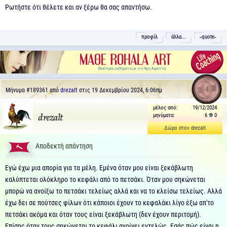
Ρωτήστε ότι θέλετε και αν ξέρω θα σας απαντήσω.
προφίλ
άλλα...
˵quote˶
4
Μήνυμα
#189361
από
drezalt
στις 19 Δεκεμβρίου 2024, 6:06πμ
μέλος από:
19/12/2024
μηνύματα:
6
0
drezalt
Δώρο στον drezalt
Αποδεκτή απάντηση
Εγώ έχω μια απορία για τα μέλη. Εμένα όταν μου είναι ξεκάβλωτη
καλύπτεται ολόκληρο το κεφάλι από το πετσάκι. Όταν μου σηκώνεται
μπορώ να ανοίξω το πετσάκι τελείως αλλά και να το κλείσω τελείως. Αλλά
έχω δει σε πούτσες φίλων ότι κάποιοι έχουν το κεφαλάκι λίγο έξω απ'το
πετσάκι ακόμα και όταν τους είναι ξεκάβλωτη (δεν έχουν περιτομή).
Επίσης όταν τους σηκώνεται το κεφάλι ανοίγει εντελώς. Εσάς πώς είναι η