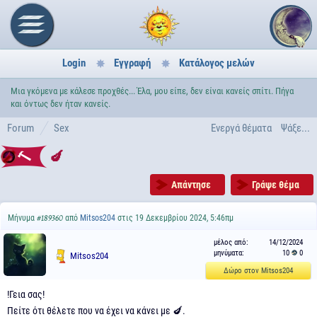
Login
Εγγραφή
Κατάλογος μελών
Μια γκόμενα με κάλεσε προχθές... Έλα, μου είπε, δεν είναι κανείς σπίτι. Πήγα
και όντως δεν ήταν κανείς.
Forum
Sex
Ενεργά θέματα
Ψάξε...
🍆
Απάντησε
Γράψε θέμα
Μήνυμα
από
Mitsos204
στις 19 Δεκεμβρίου 2024, 5:46πμ
#189360
μέλος από:
14/12/2024
μηνύματα:
10
0
Mitsos204
Δώρο στον Mitsos204
!Γεια σας!
Πείτε ότι θέλετε που να έχει να κάνει με 🍆.