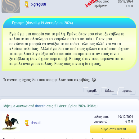
μέλος από:
20/12/2024
b.greg008
μηνύματα:
1
0
Έγραψε:
(drezalt@19 Δεκεμβρίου 2024)
Εγώ έχω μια απορία για τα μέλη. Εμένα όταν μου είναι ξεκάβλωτη
καλύπτεται ολόκληρο το κεφάλι από το πετσάκι. Όταν μου
σηκώνεται μπορώ να ανοίξω το πετσάκι τελείως αλλά και να το
κλείσω τελείως. Αλλά έχω δει σε πούτσες φίλων ότι κάποιοι έχουν
το κεφαλάκι λίγο έξω απ'το πετσάκι ακόμα και όταν τους είναι
ξεκάβλωτη (δεν έχουν περιτομή). Επίσης όταν τους σηκώνεται το
κεφάλι ανοίγει εντελώς. Εσάς πώς είναι η δική σας;
Τι εννοείς έχεις δει πουτσες φίλων σου ακριβώς; 😂
προφίλ
άλλα...
˵quote˶
Μήνυμα
από
drezalt
στις 21 Δεκεμβρίου 2024, 3:36πμ
#189368
μέλος από:
19/12/2024
μηνύματα:
6
0
drezalt
Δώρο στον drezalt