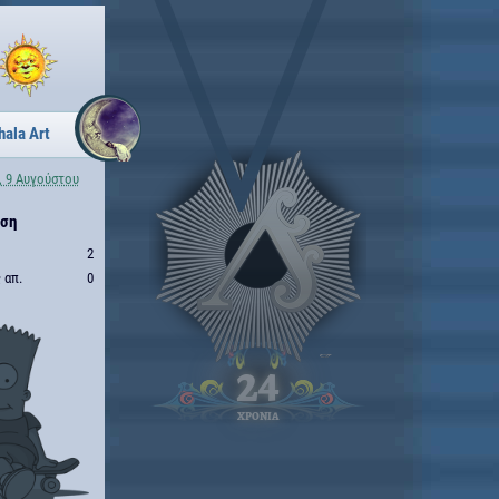
hala Art
, 9 Αυγούστου
ηση
2
 απ.
0
24
ΧΡΟΝΙΑ