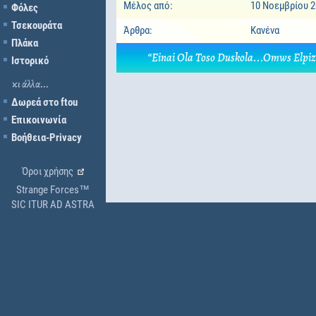
Μέλος από:
10 Νοεμβρίου 
Φόλες
Τσεκουράτα
Άρθρα:
Κανένα
Πλάκα
“Einai Ola Toso Duskola...Omws Elpi
Ιστορικό
κι άλλα...
Δωρεά στο ftou
Επικοινωνία
Βοήθεια-Privacy
Όροι χρήσης
Strange Forces™
SIC ITUR AD ASTRA