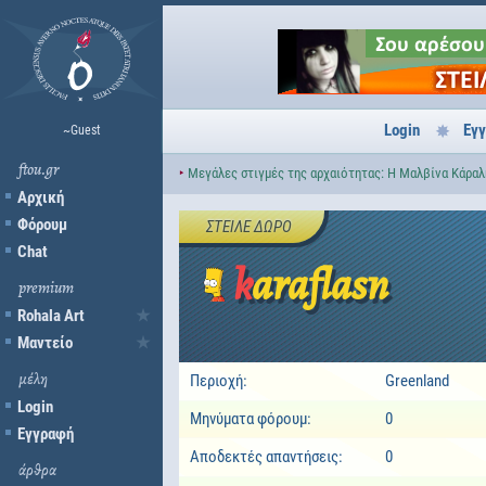
Login
Εγ
~Guest
ftou.gr
‣
Μεγάλες στιγμές της αρχαιότητας: Η Μαλβίνα Κάραλη
Αρχική
Φόρουμ
ΣΤΕΊΛΕ ΔΏΡΟ
Chat
karaflasn
premium
Rohala Art
Μαντείο
μέλη
Περιοχή:
Greenland
Login
Μηνύματα φόρουμ:
0
Εγγραφή
Αποδεκτές απαντήσεις:
0
άρθρα