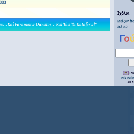
2003
Σχόλια
Μείζον fto
zw...Kai Paramenw Dunatos...Kai Tha Ta Kataferw!”
λεξικό
Stra
Aris Agri
All r