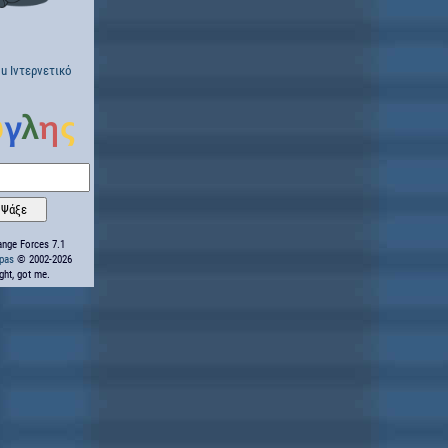
u Ιντερνετικό
nge Forces 7.1
ppas
© 2002-2026
ight, got me.