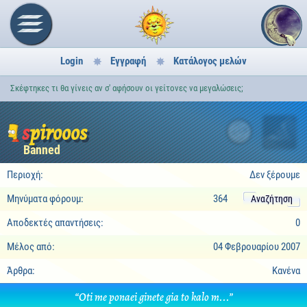
Login
Εγγραφή
Κατάλογος μελών
Σκέφτηκες τι θα γίνεις αν σ' αφήσουν οι γείτονες να μεγαλώσεις;
spirooos
4
Banned
Περιοχή:
Δεν ξέρουμε
Μηνύματα φόρουμ:
364
Αναζήτηση
Αποδεκτές απαντήσεις:
0
Μέλος από:
04 Φεβρουαρίου 2007
Άρθρα:
Κανένα
“Oti me ponaei ginete gia to kalo m...”