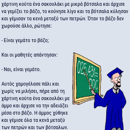
χάρτινη κούτα ένα σακουλάκι με μικρά βότσαλα και άρχισε
να γεμίζει το βάζο, το κούνησε λίγο και τα βότσαλα κύλησαν
και γέμισαν τα κενά μεταξύ των πετρών. Όταν το βάζο δεν
χωρούσε άλλο, ρώτησε:
- Είναι γεμάτο το βάζο;
Και οι μαθητές απάντησαν:
- Ναι, είναι γεμάτο.
Αυτός χαμογέλασε πάλι και
χωρίς να μιλήσει, πήρε από τη
χάρτινη κούτα ένα σακουλάκι με
άμμο και άρχισε να την αδειάζει
μέσα στο βάζο. Η άμμος χύθηκε
και γέμισε όλα τα κενά μεταξύ
των πετρών και των βότσαλων.