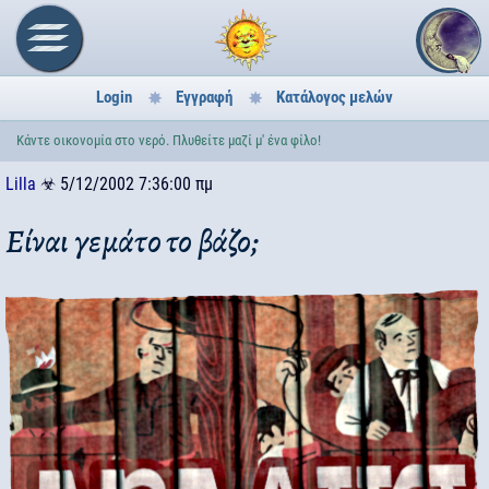
Login
Εγγραφή
Κατάλογος μελών
Κάντε οικονομία στο νερό. Πλυθείτε μαζί μ' ένα φίλο!
Lilla
☣
5/12/2002 7:36:00 πμ
Είναι γεμάτο το βάζο;