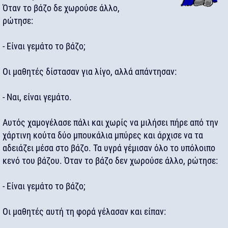
Όταν το βάζο δε χωρούσε άλλο,
ρώτησε:
- Είναι γεμάτο το βάζο;
Οι μαθητές δίστασαν για λίγο, αλλά απάντησαν:
- Ναι, είναι γεμάτο.
Αυτός χαμογέλασε πάλι και χωρίς να μιλήσει πήρε από την
χάρτινη κούτα δύο μπουκάλια μπύρες και άρχισε να τα
αδειάζει μέσα στο βάζο. Τα υγρά γέμισαν όλο το υπόλοιπο
κενό του βάζου. Όταν το βάζο δεν χωρούσε άλλο, ρώτησε:
- Είναι γεμάτο το βάζο;
Οι μαθητές αυτή τη φορά γέλασαν και είπαν: