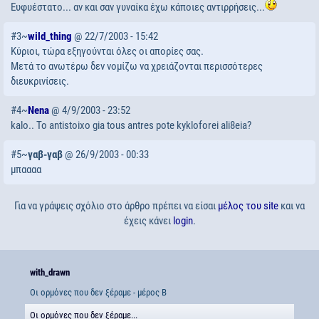
Ευφυέστατο... αν και σαν γυναίκα έχω κάποιες αντιρρήσεις...
#3~
wild_thing
@ 22/7/2003 - 15:42
Κύριοι, τώρα εξηγούνται όλες οι απορίες σας.
Μετά το ανωτέρω δεν νομίζω να χρειάζονται περισσότερες
διευκρινίσεις.
#4~
Nena
@ 4/9/2003 - 23:52
kalo.. To antistoixo gia tous antres pote kykloforei ali8eia?
#5~
γαβ-γαβ
@ 26/9/2003 - 00:33
μπαααα
Για να γράψεις σχόλιο στο άρθρο πρέπει να είσαι
μέλος του site
και να
έχεις κάνει
login
.
with_drawn
Οι ορμόνες που δεν ξέραμε - μέρος Β
Οι ορμόνες που δεν ξέραμε...