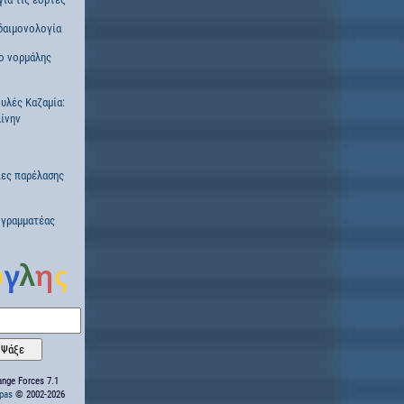
δαιμονολογία
ο νορμάλης
ουλές Καζαμία:
ίνην
ες παρέλασης
 γραμματέας
nge Forces 7.1
ppas
© 2002-2026