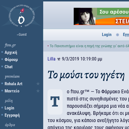
Login
Εγ
~Guest
ftou.gr
‣
Το Πανεπιστήμιο είναι η πηγή της γνώσης γι' αυτό ό
Αρχική
Lilla
☣
9/3/2019 10:19:00 μμ
Φόρουμ
Chat
Το μούσι του ηγέτη
premium
Rohala Art
Μαντείο
ο ftou.gr™ — To Φάρμακο Ενά
Τ
πιστό στις συνηθισμένες του 
μέλη
παρουσιάζει σήμερα μια νέα 
Login
ανακάλυψη. Βρήκαμε ότι οι μ
Εγγραφή
του κόσμου, για κάποιο ανεξήγητο λόγ
άρθρα
απόγειο της καριέρας τους αφήνουν μο