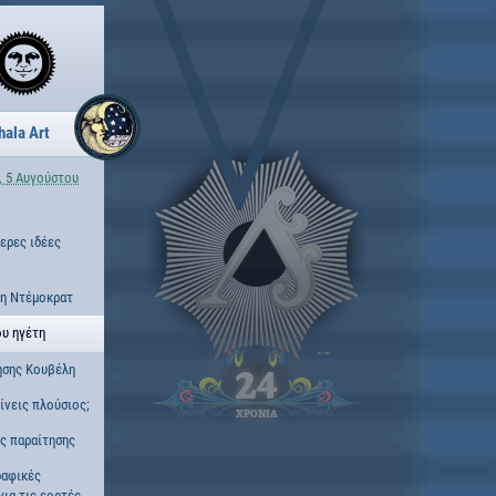
hala Art
, 5 Αυγούστου
τερες ιδέες
νη Ντέμοκρατ
ου ηγέτη
ησης Κουβέλη
24
γίνεις πλούσιος;
ΧΡΟΝΙΑ
ς παραίτησης
ραφικές
για τις εορτές