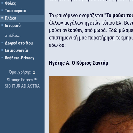
Φόλες
Τσεκουράτα
Το φαινόμενο ονομάζεται
"Το μούσι το
Πλάκα
άλλων μεγάλων ηγετών τύπου Ελ. Βενιζ
Ιστορικό
μούσι ανέκαθεν, από μωρά. Εδώ μιλάμε
κι άλλα...
επιστημονική μας παρατήρηση τεκμηρι
Δωρεά στο ftou
εδώ δα:
Επικοινωνία
Βοήθεια-Privacy
Ηγέτης Α. Ο Κύριος Σαντάμ
Όροι χρήσης
Strange Forces™
SIC ITUR AD ASTRA