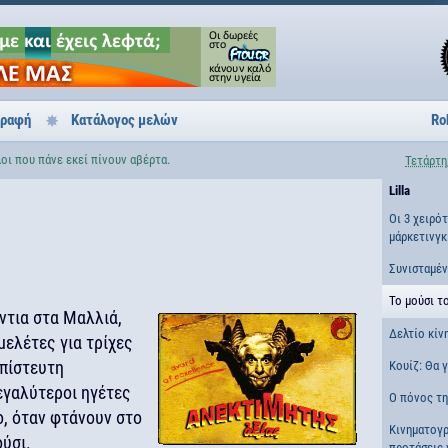
γραφή
Κατάλογος μελών
Ro
λοι που πάνε εκεί πίνουν αβέρτα.
Τετάρτη
Lilla
Οι 3 χειρό
μάρκετινγκ
Συνισταμέ
Το μούσι τ
ντια στα Μαλλιά,
Δελτίο κίν
μελέτες για τρίχες
απίστευτη
Κουίζ: Θα 
εγαλύτεροι ηγέτες
Ο πόνος τη
ο, όταν φτάνουν στο
Κινηματογ
ύσι.
προτάσεις 