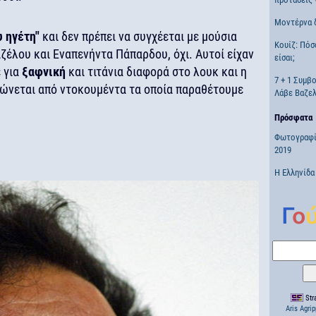
Μοντέρνα 
υ ηγέτη"
και δεν πρέπει να συγχέεται με μούσια
Κουίζ: Πόσ
έλου και Εναπενήντα Πάπαρδου, όχι. Αυτοί είχαν
είσαι;
 για
ξαφνική
και τιτάνια διαφορά στο λουκ και η
7 + 1 Συμβ
ώνεται από ντοκουμέντα τα οποία παραθέτουμε
Λάβε Βαζελ
Πρόσφατα
Φωτογραφί
2019
Η Ελληνίδα
Stra
Aris Agri