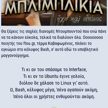
Θα ξέρεις τις σαχλές διανομές Ντουμπουντού που ενώ πάνε
να τα κάνουν εύκολα, τελικά τα διαλύουν όλα. Οοοοοοοοο
ποιητής του ftou.gr, τέρμα Καβαφωμένος, πλέκει το
εγκώμιο στο κέλυφος Bash, σ' αυτό εδώ το υποβλητικό
μαγγανούργημα.
Τι κι αν του σπάσαμε το Interface,
Τι κι αν το Ubuntu έγινε γελοίο,
διόλου δε χάλασε το Linux γι' αυτό.
Ω, Bash, κέλυφος μέγα, 'σένα αγαπούν ακόμη,
'σένα όλοι οι χρήστες ενθυμούνται ακόμη.