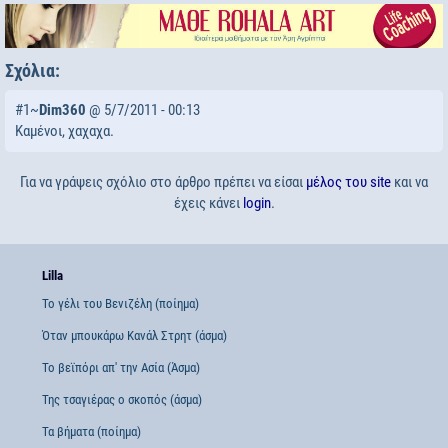
Σχόλια:
#1~
Dim360
@ 5/7/2011 - 00:13
Καμένοι, χαχαχα.
Για να γράψεις σχόλιο στο άρθρο πρέπει να είσαι
μέλος του site
και να
έχεις κάνει
login
.
Lilla
Το γέλι του Βενιζέλη (ποίημα)
Όταν μπουκάρω Κανάλ Στρητ (άσμα)
Το βεϊπόρι απ' την Ασία (Άσμα)
Της τσαγιέρας ο σκοπός (άσμα)
Τα βήματα (ποίημα)