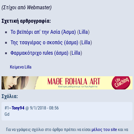
(Στίχοι από Webmaster)
Σχετική αρθρογραφία:
Το βεϊπόρι απ' την Ασία (Άσμα)
(
Lilla
)
Της τσαγιέρας ο σκοπός (άσμα)
(
Lilla
)
Φαρμακότριχο rules (άσμα)
(
Lilla
)
Κείμενα
Lilla
Σχόλια:
#1~
Tony94
@ 9/1/2018 - 08:56
Gd
Για να γράψεις σχόλιο στο άρθρο πρέπει να είσαι
μέλος του site
και να