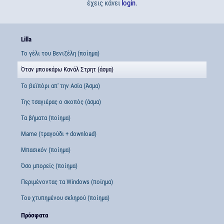
έχεις κάνει
login
.
Lilla
Το γέλι του Βενιζέλη (ποίημα)
Όταν μπουκάρω Κανάλ Στρητ (άσμα)
Το βεϊπόρι απ' την Ασία (Άσμα)
Της τσαγιέρας ο σκοπός (άσμα)
Τα βήματα (ποίημα)
Mame (τραγούδι + download)
Μπασικόν (ποίημα)
Όσο μπορείς (ποίημα)
Περιμένοντας τα Windows (ποίημα)
Του χτυπημένου σκληρού (ποίημα)
Πρόσφατα