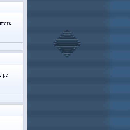
.Οποτε
ώ με