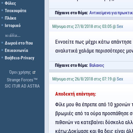
Φόλες
Τσεκουράτα
Πήγαινε στο θέμα:
Αντικείμενα για πρωκτικ
Πλάκα
Ιστορικό
Μήνυμα στις 27/8/2018 στις 03:05 @
Sex
κι άλλα...
Εννοείτε πως μέχρι κάτω απάντησε 
Δωρεά στο ftou
αναλυτικά χαλάμε περισσότερες μον
Επικοινωνία
Βοήθεια-Privacy
Πήγαινε στο θέμα:
Βαλανος
Όροι χρήσης
Μήνυμα στις 26/8/2018 στις 07:19 @
Sex
Strange Forces™
SIC ITUR AD ASTRA
Αποδεκτή απάντηση:
Φίλε μου θα έπρεπε από 10 χρονών τ
βρωμιές από τα ούρα προσπάθησε σι
πιθανών να κατεβαίνει δύσκολα αλλ
κάτω;Δοκίμασε και θα δεις είναι ά