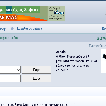
γραφή
Κατάλογος μελών
Ro
κτήσεις παιδιά
Πέμπτη,
Ενεργά θέμ
/whois:
Ο
Mick15
έχει γράψει 67
μηνύματα στο φόρουμ και είναι
μέλος στο ftou.gr από τις
4/3/2014.
ύτερο με λίγο λυπαντικό και χύνεις αμέσως!!!