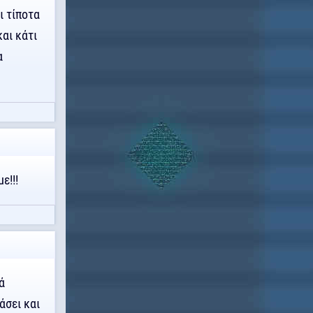
ι τίποτα
και κάτι
α
ε!!!
ά
άσει και