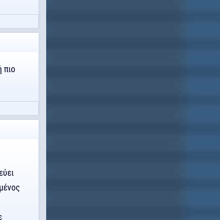
 πιο
εύει
ωμένος
ε