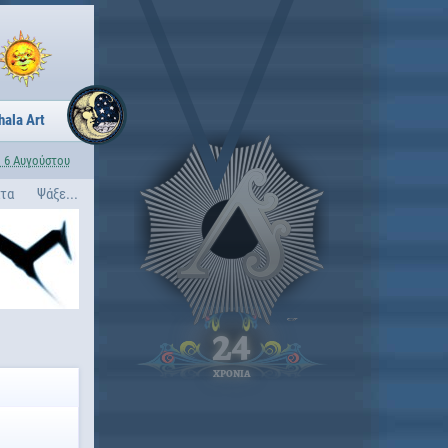
hala Art
 6 Αυγούστου
ατα
Ψάξε...
24
ΧΡΟΝΙΑ