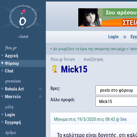
Login
Εγ
~Guest
ftou.gr
‣
Δε γνωρίζεις τα όρια της υπομονής σου μέχρι ν' απο
Αρχική
ftou.gr forum
Αναζήτηση
Φόρουμ
Mick15
Chat
premium
Βρες:
Rohala Art
Μαντείο
Άλλο προφίλ:
μέλη
Login
Μήνυμα στις 19/5/2020 στις 08:42 @
Sex
Εγγραφή
άρθρα
Το καλύτερο είναι δονητής, οτι καλ