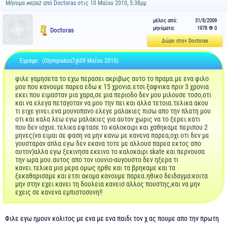
Μήνυμα
από
Doctoras
στις 10 Μαΐου 2010, 5:38μμ
#61162
μέλος από:
31/8/2009
μηνύματα:
1978
0
Doctoras
Δώρο στον Doctoras
Έγραψε:
(Olympiakos7@09 Μαΐου 2010)
φιλε γαμησετα το εχω περασει ακριβως αυτο το πραμα.με ενα φιλο
μου που κανουμε παρεα εδω κ 15 χρονια.ετσι ξαφνικα πριν 3 χρονια
εκει που ειμασταν μια χαρα,σε μια περιοδο δεν μου μιλουσε τοσο,οτι
και να ελεγα πεταγοταν να μου την πει και αλλα τετοια.τελικα ακου
τι ειχε γινει.ενα μουνοπανο ελεγε μαλακιες πισω απο την πλατη μου
οτι και καλα λεω εγω μαλακιες για αυτον χωρις να το ξερει.κατι
που δεν ισχυε.τελικα εφτασε το καλοκαιρι και χαθηκαμε περιπου 2
μηνες(να ειμαι σε φαση να μην κανω με κανενα παρεα,οχι οτι δεν με
γουσταραν απλα εγω δεν εκανα τοτε με αλλουσ παρεα εκτος απο
αυτον)αλλα εγω ξεκινησα εκεινο το καλοκαιρι skate και περνουσα
την ωρα μου.αυτος απο τον ιουνιο-αυγουστο δεν ηξερα τι
κανει.τελικα μια μερα ομως ηρθε και τα βρηκαμε και τα
ξεκαθαρισαμε και ετσι ακομα κανουμε παρεα.ηθικο δειδαγμα:κοιτα
μην στην εχει κανει τη δουλεια κανεισ αλλος πουστης,και να μην
εχεις σε κανενα εμπιστοσυνη!!
Φιλε εγω ημουν κολιτος με ενα με ενα παιδι τον χ ας πουμε απο την πρωτη