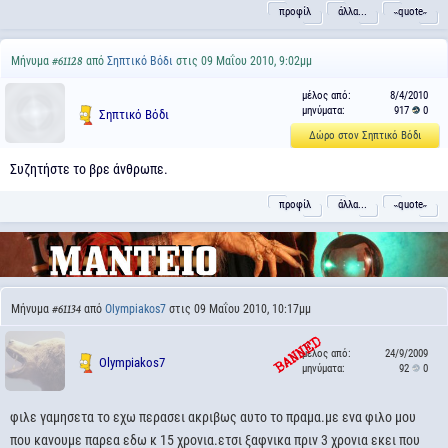
προφίλ
άλλα...
˵quote˶
Μήνυμα
από
Σηπτικό Βόδι
στις 09 Μαΐου 2010, 9:02μμ
#61128
μέλος από:
8/4/2010
μηνύματα:
917
0
Σηπτικό Βόδι
Δώρο στον Σηπτικό Βόδι
Συζητήστε το βρε άνθρωπε.
προφίλ
άλλα...
˵quote˶
Μήνυμα
από
Olympiakos7
στις 09 Μαΐου 2010, 10:17μμ
#61134
μέλος από:
24/9/2009
Olympiakos7
μηνύματα:
92
0
φιλε γαμησετα το εχω περασει ακριβως αυτο το πραμα.με ενα φιλο μου
που κανουμε παρεα εδω κ 15 χρονια.ετσι ξαφνικα πριν 3 χρονια εκει που