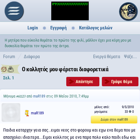
Login
Εγγραφή
Κατάλογος μελών
Η μητέρα που εύκολα θυμάται το πρώτο της φιλί, μάλλον έχει μια κόρη μου με
δυσκολία θυμάται τον πρώτο της άντρα.
Forum
Διάφορα
Ενεργά θέματα
Ψάξε...
Ο κολλητός μου φέρεται διαφορετικά
Σελ. 1
Απάντησε
Γράψε θέμα
Μήνυμα
από
maR189
στις 09 Μαΐου 2010, 7:49μμ
#61123
μέλος από:
9/5/2010
μηνύματα:
33
0
maR189
Δώρο στον maR189
Παιδια καταρχην γεια σας..ειμαι νεος στο φορουμ και εχω ενα 8εμα που με
απασχολει ιδιαιτερα...Ειμαι κολλιτος με ενα παρα πολυ καλο παιδι εδω και