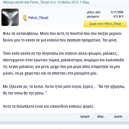
Μήνυμα
από
Pelvic_Thrust
στις 10 Μαΐου 2010, 1:09μμ
#61149
μέλος από:
5/11/2009
μηνύματα:
613
0
Pelvic_Thrust
Δώρο στον Pelvic_Thrust
Φιλε σε καταλαβαινω. Μονο που αυτη τη πουστιά που σου παιξαν μερικοι
δειλοι μου το καναν σε μια κοπελα που αγαπησα πραγματικα. Την μονη.
Τοσο κοπο εκανα να την πλησιασω και καποιοι αλλοι φλωροι, μαλακες,
αποτυχιμενοι στον ερωτικο τωμεα, μαλακιστιρια, ανωριμοι και κωλοπαιδα
τις λεγαν μαλακιες για μενα, μεχρι που μια μερα απλα σταματησε να μου
μιλαει, να με χαιρεταει και να απανταει στα μηνυματα μου..
Με ζηλευαν ρε, τα λεσια. Αυτοι ηταν μονο λογια, ξερεις... "θα την γ@μησω,
θα την κανω θα την ρανω.."
Αυτα τα πισωπλατα ειναι και επικυνδινα καποιες φορες.
προφίλ
άλλα...
˵quote˶