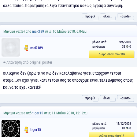
αλλα παιδια.Παρετραπηκα λιγο τσαντιστηκα καθως εγραφα συγνωμη.
προφίλ
άλλα...
˵quote˶
Μήνυμα
από
maR189
στις 10 Μαΐου 2010, 6:04μμ
#61164
μέλος από:
9/5/2010
μηνύματα:
33
0
maR189
Δώρο στον maR189
ειλικρινα δεν ξερω τι να πω δεν καταλαβαινω γιατι υπαρχουν τετοια
ατομα...αν εχει γινει κατι τετοιο σας το υποσχομε ειναι τελειωμενος οποις
και να το εχει κανει!:P
προφίλ
άλλα...
˵quote˶
Μήνυμα
από
tiger15
στις 11 Μαΐου 2010, 12:12πμ
#61186
μέλος από:
18/12/2008
μηνύματα:
91
0
tiger15
Δώρο στον tiger15