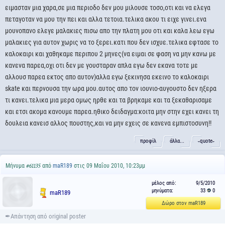
ειμασταν μια χαρα,σε μια περιοδο δεν μου μιλουσε τοσο,οτι και να ελεγα
πεταγοταν να μου την πει και αλλα τετοια.τελικα ακου τι ειχε γινει.ενα
μουνοπανο ελεγε μαλακιες πισω απο την πλατη μου οτι και καλα λεω εγω
μαλακιες για αυτον χωρις να το ξερει.κατι που δεν ισχυε.τελικα εφτασε το
καλοκαιρι και χαθηκαμε περιπου 2 μηνες(να ειμαι σε φαση να μην κανω με
κανενα παρεα,οχι οτι δεν με γουσταραν απλα εγω δεν εκανα τοτε με
αλλουσ παρεα εκτος απο αυτον)αλλα εγω ξεκινησα εκεινο το καλοκαιρι
skate και περνουσα την ωρα μου.αυτος απο τον ιουνιο-αυγουστο δεν ηξερα
τι κανει.τελικα μια μερα ομως ηρθε και τα βρηκαμε και τα ξεκαθαρισαμε
και ετσι ακομα κανουμε παρεα.ηθικο δειδαγμα:κοιτα μην στην εχει κανει τη
δουλεια κανεισ αλλος πουστης,και να μην εχεις σε κανενα εμπιστοσυνη!!
προφίλ
άλλα...
˵quote˶
Μήνυμα
από
maR189
στις 09 Μαΐου 2010, 10:23μμ
#61135
μέλος από:
9/5/2010
μηνύματα:
33
0
maR189
Δώρο στον maR189