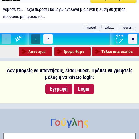
γαμησε τα.... εχω περασει και εγω αναλογα μια ειναι η λυση συζητηση
προσωπο με προσωπο...
προφίλ
άλλα...
˵quote˶
«
»
1
2
Απάντησε
Γράψε θέμα
Τελευταία σελίδα
Δεν μπορείς να απαντήσεις, είσαι Guest. Πρέπει να γραφτείς
μέλος ή να κάνεις login:
Εγγραφή
Login