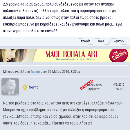
2,5 χρονια και αισθανομαι πολυ συνδεδεμενος με αυτον τον αγαπαω
πολυ(σαν φιλο παντα)..αλλα τωρα τελευταια η συμπεριφορα του εχει
αλλαξει παρα πολυ, δεν ειναι οπως ηταν παλια τωρα οποτε βρισκει
ευκαιρια μπορει να με κοροϊδευει και δεν βγαινουμε και πολυ μαζι...εγω
στεναχοριεμαι πολυ τι να κανω??
προφίλ
άλλα...
˵quote˶
Μήνυμα
από
foumo
στις 09 Μαΐου 2010, 8:35μμ
#61125
μέλος από:
4/3/2010
foumo
μηνύματα:
46
0
Να του μιλήσεις στα ίσια και να του πεις οτι κάτι έχει αλλάξει πάνω του!
Μπορεί να έχει προβλήματα και να έχει αλλάξει η συμπεριφορά του
γενικά...Μπορεί επίσης και να σε ζηλεύει, όταν λες οτι σε κοροιδεύει
όποτε του δοθεί η ευκαιρία... Πρέπει να του μιλήσεις!