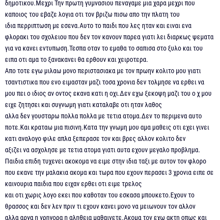
δημοτικου.Μεχρι Την πρωτη γυμνασιου πεναγαμε μια χαρα μεχρι που
καποιος του εβαζε λογια οτι τον βριζω πισω απο την πλατη του
ιδια περριπτωση με εσενα.Αυτο το παιδι που λες ηταν και ειναι ενα
φλορακι του σχολειου που δεν τον κανουν παρεα γιατι λει διαρκως ψεματα
για να κανει εντυπωση.Τεσπα οταν το εμαθα το σαπισα στο ξυλο και του
ειπα οτι αμα το ξανακανει θα ερθουν και χειροτερα.
Απο τοτε εγω μιλαω μονο περιστασιακα με τον πρωην κολιτο μου γιατι
τσαντιστικα που ενο ειμασταν μαζι τοσα χρονια δεν τολμησε να ερθει να
μου πει ο ιδιος αν οντος εκανα κατι η οχι.Δεν εχω ξεκοψη μαζι του ο χ μου
ειχε ζητησει και συγνωμη γιατι καταλαβε οτι ηταν λαθος
αλλα δεν γουσταρω πολλα πολλα με τετια ατομα.Δεν το περιμενα αυτο
ποτε.Και κραταω μια πισινη.Κατα την γνωμη μου αμα μαθεις οτι εχει γινει
κατι αναλογο φιλε απλα ξεπερασε τον και βρες αλλον κολιτο δεν
αξιζει να ασχολησε με τετια ατομα γιατι αυτα εχουν μεγαλο προβλημα.
Παιδια επιδη τυχενει ακοκομα να ειμε στην ιδια ταξι με αυτον τον φλορο
που εκανε την μαλακια ακομα και τωρα που εχουν περασει 3 χρονια ειπε σε
καινουρια παιδια που ειχαν ερθει οτι ειμε τρελος
και οτι χωρις λογο εκει που καθοταν του εσκασα μπουκετο.Εχουν το
θρασσος και δεν λεν πριν τι εχουν κανει μονο να μειωνουν τον αλλον
αλλα αργα η γρηγορα η αληθεια μαθαινετε.Ακομα τον εχω ακτη οπως και