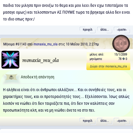
παιδια του μιλησα πριν ανοιξω το θεμα και μου λεει δεν εχω τιποτα(μου τα
μασαγε ομως) και τελοσπαντων ΑΣ ΠΟΥΜΕ τωρα τα βρηκαμε αλλα δεν ειναι
το ιδιο οπως πριν:/
προφίλ
άλλα...
˵quote˶
4
Μήνυμα
#61143
από
monaxia_mu_ola
στις 10 Μαΐου 2010, 2:27πμ
μέλος από:
15/1/2009
μηνύματα:
78
0
monaxia_mu_ola
Δώρο στην monaxia_mu_ola
Αποδεκτή απάντηση
Η αλήθεια είναι ότι οι άνθρωποι αλλάζουν... Και οι συνήθειές τους, και οι
χαρακτήρες τους, και οι προτεραιότητές τους... Εξελίσσονται. Ίσως απλώς
λοιπόν να νιώθει ότι δεν ταιριάζετε πια, ότι δεν τον καλύπτεις σαν
προσωπικότητα κλπ, και να μη νιώθει άνετα να στο πει.
προφίλ
άλλα...
˵quote˶