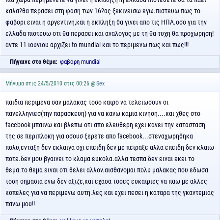
καλα?θα περασει στη φαση των 16?ας ξεκινεισω εγω.πιστευω πως το
φαβορι ειναι η αργεντινη,και η εκπληξη θα γινει απο τις ΗΠΑ.οσο για την
ελλαδα πιστευω οτι θα περασει και αναλογος με τη θα τυχη θα προχωρηση!
αντε 11 ιουνιου αρχιζει to mundial και το περιμενω πως και πως!!!
Πήγαινε στο θέμα:
φαβορη mundial
Μήνυμα στις 24/5/2010 στις 00:26 @
Sex
παιδια περιμενα σαν μαλακας τοσο καιρο να τελειωσουν οι
πανελληνιεσ(την παρασκευη) για να κανω καμια κινηση....και χθες στο
facebook μπαινω και βλεπω οτι απο ελευθερη εχει κανει την κατασταση
της σε περιπλοκη για οσουσ ξερετε απο facebook...στεναχωρηθηκα
πολυ,ενταξη δεν εκλαιγα οχι επειδη δεν με πειραξε αλλα επειδη δεν κλαιω
ποτε.δεν μου βγαινει το κλαμα ευκολα.αλλα τεσπα δεν ειναι εκει το
θεμα.το θεμα ειναι οτι θελει αλλον.αισθανομαι πολυ μαλακας που εδωσα
τοση σημασια ενω δεν αξιζε,και εχασα τοσες ευκαιριες να παω με αλλες
κοπελες για να περιμενω αυτη.λες και εχει πεσει η καταρα της γκαντεμιας
πανω μου!!