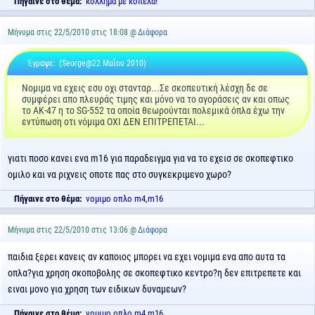
Πήγαινε στο θέμα:
κολλημα με κοπελα!
Μήνυμα στις 22/5/2010 στις 18:08 @
Διάφορα
Έγραψε:
(Seorge@22 Μαΐου 2010)
Νομιμα να εχεις εσυ οχι στανταρ...Σε σκοπευτική λέσχη δε σε
συμφέρει απο πλευράς τιμης και μόνο να το αγοράσεις αν και οπως
το ΑΚ-47 η το SG-552 τα οποία θεωρούνται πολεμικά όπλα έχω την
εντύπωση οτι νόμιμα ΟΧΙ ΔΕΝ ΕΠΙΤΡΕΠΕΤΑΙ...
γιατι ποσο κανει ενα m16 για παραδειγμα για να το εχεισ σε σκοπεφτικο
ομιλο και να ριχνεις οποτε πας στο συγκεκριμενο χωρο?
Πήγαινε στο θέμα:
νομιμο οπλο m4,m16
Μήνυμα στις 22/5/2010 στις 13:06 @
Διάφορα
παιδια ξερει κανεις αν καποιος μπορει να εχει νομιμα ενα απο αυτα τα
οπλα?για χρηση σκοποβολης σε σκοπεφτικο κεντρο?η δεν επιτρεπετε και
ειναι μονο για χρηση των ειδικων δυναμεων?
Πήγαινε στο θέμα:
νομιμο οπλο m4,m16