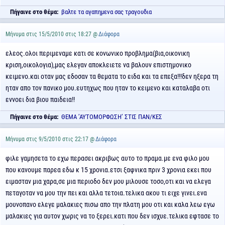
Πήγαινε στο θέμα:
βαλτε τα αγαπημενα σας τραγουδια
Μήνυμα στις 15/5/2010 στις 18:27 @
Διάφορα
ελεος.ολοι περιμεναμε κατι σε κονωνικο προβλημα(βια,οικονικη
κριση,οικολογια),μας ελεγαν αποκλειετε να βαλουν επιστημονικο
κειμενο.και οταν μας εδοσαν τα θεματα το ειδα και τα επεξα!!!δεν ηξερα τη
ηταν απο τον πανικο μου.ευτηχως που ηταν το κειμενο και καταλαβα οτι
εννοει δια βιου παιδεια!!
Πήγαινε στο θέμα:
ΘΕΜΑ ’ΑΥΤΟΜΟΡΦΩΣΗ’ ΣΤΙΣ ΠΑΝ/ΚΕΣ
Μήνυμα στις 9/5/2010 στις 22:17 @
Διάφορα
φιλε γαμησετα το εχω περασει ακριβως αυτο το πραμα.με ενα φιλο μου
που κανουμε παρεα εδω κ 15 χρονια.ετσι ξαφνικα πριν 3 χρονια εκει που
ειμασταν μια χαρα,σε μια περιοδο δεν μου μιλουσε τοσο,οτι και να ελεγα
πεταγοταν να μου την πει και αλλα τετοια.τελικα ακου τι ειχε γινει.ενα
μουνοπανο ελεγε μαλακιες πισω απο την πλατη μου οτι και καλα λεω εγω
μαλακιες για αυτον χωρις να το ξερει.κατι που δεν ισχυε.τελικα εφτασε το