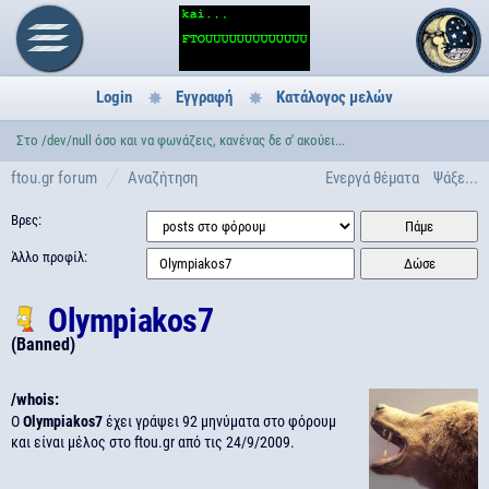
Login
Εγγραφή
Κατάλογος μελών
Στο /dev/null όσο και να φωνάζεις, κανένας δε σ' ακούει...
ftou.gr forum
Αναζήτηση
Ενεργά θέματα
Ψάξε...
Βρες:
Άλλο προφίλ:
Olympiakos7
(Banned)
/whois:
Ο
Olympiakos7
έχει γράψει 92 μηνύματα στο φόρουμ
και είναι μέλος στο ftou.gr από τις
24/9/2009.