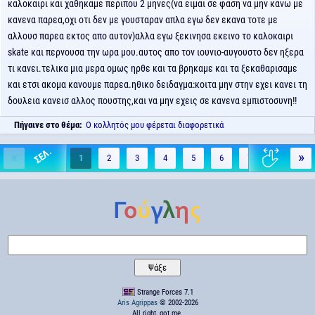
καλοκαιρι και χαθηκαμε περιπου 2 μηνες(να ειμαι σε φαση να μην κανω με
κανενα παρεα,οχι οτι δεν με γουσταραν απλα εγω δεν εκανα τοτε με
αλλουσ παρεα εκτος απο αυτον)αλλα εγω ξεκινησα εκεινο το καλοκαιρι
skate και περνουσα την ωρα μου.αυτος απο τον ιουνιο-αυγουστο δεν ηξερα
τι κανει.τελικα μια μερα ομως ηρθε και τα βρηκαμε και τα ξεκαθαρισαμε
και ετσι ακομα κανουμε παρεα.ηθικο δειδαγμα:κοιτα μην στην εχει κανει τη
δουλεια κανεισ αλλος πουστης,και να μην εχεις σε κανενα εμπιστοσυνη!!
Πήγαινε στο θέμα:
Ο κολλητός μου φέρεται διαφορετικά
«
»
1
2
3
4
5
6
7
8
9
Strange Forces 7.1
Aris Agrippas
© 2002-2026
All right, got me.