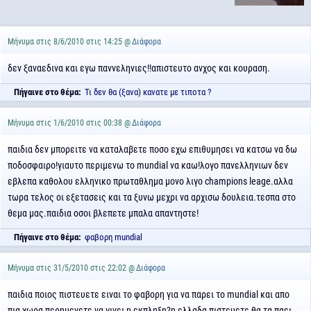
Μήνυμα στις 8/6/2010 στις 14:25 @
Διάφορα
δεν ξαναεδινα και εγω παννεληνιες!!απιστευτο ανχος και κουραση.
Πήγαινε στο θέμα:
Τι δεν θα (ξανα) κανατε με τιποτα ?
Μήνυμα στις 1/6/2010 στις 00:38 @
Διάφορα
παιδια δεν μπορειτε να καταλαβετε ποσο εχω επιθυμησει να κατσω να δω
ποδοσφαιρο!γιαυτο περιμενω το mundial να καω!λογο πανελληνιων δεν
εβλεπα καθολου ελληνικο πρωταθλημα μονο λιγο champions leage.αλλα
τωρα τελος οι εξετασεις και τα ξυνω μεχρι να αρχισω δουλεια.τεσπα στο
θεμα μας.παιδια οσοι βλεπετε μπαλα απαντηστε!
Πήγαινε στο θέμα:
φαβορη mundial
Μήνυμα στις 31/5/2010 στις 22:02 @
Διάφορα
παιδια ποιος πιστευετε ειναι το φαβορη για να παρει το mundial και απο
πια χωρα περημενετε να γινει η εκπληξη?η ελλαδα πιστευετε θα τα παει