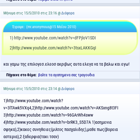
Μήνυμα στις 15/5/2010 στις 23:16 @
Διάφορα
Έγραψε:
(mr.anonymous@15 Μαΐου 2010)
1) http://www.youtube.com/watch?v=dFPjloV1SDI
2)http://www.youtube.com/watch?v=3tsxLAKKGqI
και γαμω της επιλογεσ.ελεοσ ακριβως αυτα ελεγα να τα βαλω και εγω!
Πήγαινε στο θέμα:
βαλτε τα αγαπημενα σας τραγουδια
Μήνυμα στις 15/5/2010 στις 23:14 @
Διάφορα
1)http://www.youtube.com/watch?
v=3lTAwk5VXq4,2)http://www.youtube.com/watch?v=AKSxng8t3FI
3)http://www.youtube.com/watch?v=96GArWh4sww
4)http://www.youtube.com/watch?v=brRK3_S5D7A 1)ασημενια
σφηκα),2)κακες συνηθειες(μιλτος πασχαλιδης),μαθε πως(βορεια
αστερια),2 ξαδερφια(τακι τσαν)