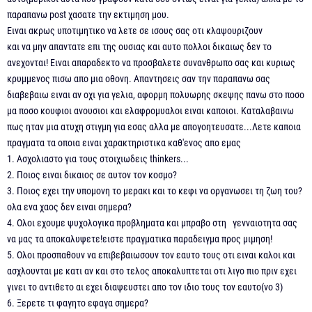
παραπανω post χασατε την εκτιμηση μου.
Ειναι ακρως υποτιμητικο να λετε σε ισους σας οτι κλαψουριζουν
και να μην απαντατε επι της ουσιας και αυτο πολλοι δικαιως δεν το
ανεχονται! Ειναι απαραδεκτο να προσβαλετε συνανθρωπο σας και κυριως
κρυμμενος πισω απο μια οθονη. Απαντησεις σαν την παραπανω σας
διαβεβαιω ειναι αν οχι για γελια, αφορμη πολυωρης σκεψης πανω στο ποσο
μα ποσο κουφιοι ανουσιοι και ελαφρομυαλοι ειναι καποιοι. Καταλαβαινω
πως ηταν μια ατυχη στιγμη για εσας αλλα με απογοητευσατε...Λετε καποια
πραγματα τα οποια ειναι χαρακτηριστικα καθ'ενος απο εμας
1. Ασχολιαστο για τους στοιχιωδεις thinkers...
2. Ποιος ειναι δικαιος σε αυτον τον κοσμο?
3. Ποιος εχει την υπομονη το μερακι και το κεφι να οργανωσει τη ζωη του?
ολα ενα χαος δεν ειναι σημερα?
4. Ολοι εχουμε ψυχολογικα προβληματα και μπραβο στη γενναιοτητα σας
να μας τα αποκαλυψετε!ειστε πραγματικα παραδειγμα προς μιμηση!
5. Ολοι προσπαθουν να επιβεβαιωσουν τον εαυτο τους οτι ειναι καλοι και
ασχλουνται με κατι αν και στο τελος αποκαλυπτεται οτι λιγο πιο πριν εχει
γινει το αντιθετο αι εχει διαψευστει απο τον ιδιο τους τον εαυτο(νο 3)
6. Ξερετε τι φαγητο εφαγα σημερα?