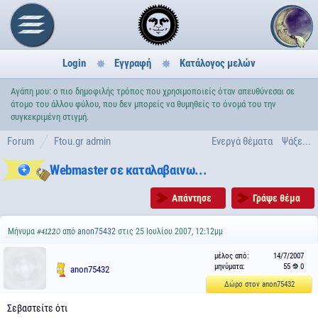
Login
Εγγραφή
Κατάλογος μελών
Αγάπη μου: ο πιο δημοφιλής τρόπος που χρησιμοποιείς όταν απευθύνεσαι σε
άτομο του άλλου φύλου, που δεν μπορείς να θυμηθείς το όνομά του την
συγκεκριμένη στιγμή.
Forum
Ftou.gr admin
Ενεργά θέματα
Ψάξε...
Webmaster σε καταλαβαινω...
Απάντησε
Γράψε θέμα
Μήνυμα
από
anon75432
στις 25 Ιουλίου 2007, 12:12μμ
#41220
μέλος από:
14/7/2007
μηνύματα:
55
0
anon75432
Δώρο στον anon75432
Σεβαστείτε ότι