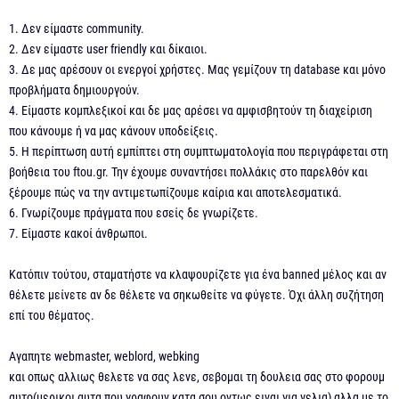
1. Δεν είμαστε community.
2. Δεν είμαστε user friendly και δίκαιοι.
3. Δε μας αρέσουν οι ενεργοί χρήστες. Μας γεμίζουν τη database και μόνο
προβλήματα δημιουργούν.
4. Είμαστε κομπλεξικοί και δε μας αρέσει να αμφισβητούν τη διαχείριση
που κάνουμε ή να μας κάνουν υποδείξεις.
5. Η περίπτωση αυτή εμπίπτει στη συμπτωματολογία που περιγράφεται στη
βοήθεια του ftou.gr. Την έχουμε συναντήσει πολλάκις στο παρελθόν και
ξέρουμε πώς να την αντιμετωπίζουμε καίρια και αποτελεσματικά.
6. Γνωρίζουμε πράγματα που εσείς δε γνωρίζετε.
7. Είμαστε κακοί άνθρωποι.
Κατόπιν τούτου, σταματήστε να κλαψουρίζετε για ένα banned μέλος και αν
θέλετε μείνετε αν δε θέλετε να σηκωθείτε να φύγετε. Όχι άλλη συζήτηση
επί του θέματος.
Αγαπητε webmaster, weblord, webking
και οπως αλλιως θελετε να σας λενε, σεβομαι τη δουλεια σας στο φορουμ
αυτο(μερικοι αυτα που γραφουν κατα σου οντως ειναι για γελια) αλλα με το