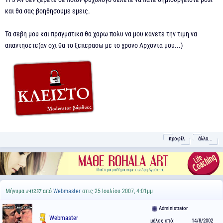
και θα σας βοηθησουμε εμεις.
Τα σεβη μου και πραγματικα θα χαρω πολυ να μου κανετε την τιμη να
απαντησετε(αν οχι θα το ξεπερασω με το χρονο Αρχοντα μου...)
προφίλ
άλλα...
Μήνυμα
από
Webmaster
στις 25 Ιουλίου 2007, 4:01μμ
#41237
Administrator
Webmaster
μέλος από:
14/8/2002