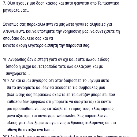
7. Ολοι εχουμε μια δοση κακιας και αυτο φαινεται απο Τα πικαντικα
μηνυματα μας...
Συνεπως σας παρακαλω αντι να μας λετε γενικες αληθειες για
ΑΝΘΡΩΠΟΥΣ και να υποτιματε την νοημοσυνη μας, να συνεχισετε τη
σπουδαια δουλεια σας και να
κανετε ακομη λιγοτερο αισθητη την παρουσια σας.
ΥΓ Ανθρωπος δεν ειστε(?) γιατι αν οχι και ειστε αλλου ειδους
διποδο η μεχρι και τετραποδο τοτε ολα αλλαζουν, και με
συγχωρειτε...
ΥΓ2 Αν και ειμαι σιγουρος οτι οταν διαβασετε το μηνυμα αυτο
θα το αγνοησετε και δεν θα ακουσετε τις συμβουλες μου
βελτιωσης σας παρακαλω σκεφτειτε τα αυτα(αν μπορειτε, που
καθολου δεν αμιφαλω οτι μπορειτε να σκεφτειτε) και καντε
μια προσπαθεια να μας καταλαβετε κι εμας τους κλαψιαριδες
μεγα αξιοτιμε και πανισχυρε webmaster. Σας παρακαλω να
ελεος γιατι δεν ξερω αν εγω ενας ανθρωπος κολυμενος σε μια
οθονη θα αντεξω ενα ban...
ΥΓ3 Αν δεν ξερετε σε ποιον ψυχολογο θελετε να πατε δημιουργειστε post