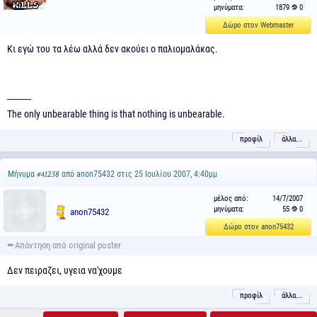
μηνύματα:
1879
0
Δώρο στον Webmaster
Κι εγώ του τα λέω αλλά δεν ακούει ο παλιομαλάκας.
-----------------
The only unbearable thing is that nothing is unbearable.
προφίλ
άλλα...
Μήνυμα
από
anon75432
στις 25 Ιουλίου 2007, 4:40μμ
#41238
μέλος από:
14/7/2007
μηνύματα:
55
0
anon75432
Δώρο στον anon75432
Δεν πειραζει, υγεια να'χουμε
προφίλ
άλλα...