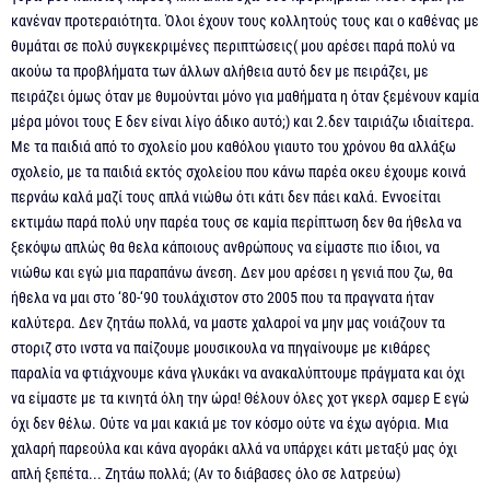
κανέναν προτεραιότητα. Όλοι έχουν τους κολλητούς τους και ο καθένας με
θυμάται σε πολύ συγκεκριμένες περιπτώσεις( μου αρέσει παρά πολύ να
ακούω τα προβλήματα των άλλων αλήθεια αυτό δεν με πειράζει, με
πειράζει όμως όταν με θυμούνται μόνο για μαθήματα η όταν ξεμένουν καμία
μέρα μόνοι τους Ε δεν είναι λίγο άδικο αυτό;) και 2.δεν ταιριάζω ιδιαίτερα.
Με τα παιδιά από το σχολείο μου καθόλου γιαυτο του χρόνου θα αλλάξω
σχολείο, με τα παιδιά εκτός σχολείου που κάνω παρέα οκευ έχουμε κοινά
περνάω καλά μαζί τους απλά νιώθω ότι κάτι δεν πάει καλά. Εννοείται
εκτιμάω παρά πολύ υην παρέα τους σε καμία περίπτωση δεν θα ήθελα να
ξεκόψω απλώς θα θελα κάποιους ανθρώπους να είμαστε πιο ίδιοι, να
νιώθω και εγώ μια παραπάνω άνεση. Δεν μου αρέσει η γενιά που ζω, θα
ήθελα να μαι στο ‘80-‘90 τουλάχιστον στο 2005 που τα πραγνατα ήταν
καλύτερα. Δεν ζητάω πολλά, να μαστε χαλαροί να μην μας νοιάζουν τα
στοριζ στο ινστα να παίζουμε μουσικουλα να πηγαίνουμε με κιθάρες
παραλία να φτιάχνουμε κάνα γλυκάκι να ανακαλύπτουμε πράγματα και όχι
να είμαστε με τα κινητά όλη την ώρα! Θέλουν όλες χοτ γκερλ σαμερ Ε εγώ
όχι δεν θέλω. Ούτε να μαι κακιά με τον κόσμο ούτε να έχω αγόρια. Μια
χαλαρή παρεούλα και κάνα αγοράκι αλλά να υπάρχει κάτι μεταξύ μας όχι
απλή ξεπέτα... Ζητάω πολλά; (Αν το διάβασες όλο σε λατρεύω)