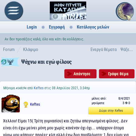
Login
Εγγραφή
Κατάλογος μελών
Αν δεν προσέξεις καλά, όλο και κάτι θα κολλήσεις.
Forum
Κλάψιμο
Ενεργά θέματα
Ψάξε...
Ψάχνω και εγώ φίλους
Απάντησε
Γράψε θέμα
Μήνυμα
από
Keftes
στις 08 Απριλίου 2021, 3:34πμ
#148194
μέλος από:
8/4/2021
μηνύματα:
3
0
Keftes
Δώρο στην Keftes
Χελλου! Είμαι 15( Τρίτη γυμνασίου) και ζητάω απεγνωσμένα φίλους. Δεν
είναι ότι έχω μείνει μόνη μου χωρίς κανέναν όχι όχι... υπάρχουν άτομα
γύρω μου κάποιες παρέες κλπ αλλά έχω δυο προβλήματα: 1.δεν είμαι για