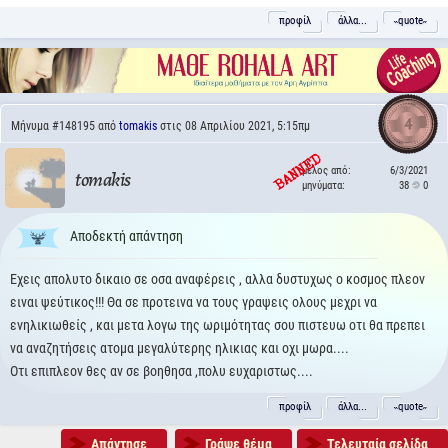
προφίλ
άλλα...
˵quote˶
4
Μήνυμα
#148195
από
tomakis
στις 08 Απριλίου 2021, 5:15πμ
μέλος από:
6/3/2021
tomakis
μηνύματα:
38
0
Αποδεκτή απάντηση
Εχεις απολυτο δικαιο σε οσα αναφέρεις , αλλα δυστυχως ο κοσμος πλεον
ειναι ψεύτικος!!! Θα σε προτεινα να τους γραψεις ολους μεχρι να
ενηλικιωθείς , και μετα λογω της ωριμότητας σου πιστευω οτι θα πρεπει
να αναζητήσεις ατομα μεγαλύτερης ηλικιας και οχι μωρα....
Οτι επιπλεον θες αν σε βοηθησα ,πολυ ευχαριστως....
προφίλ
άλλα...
˵quote˶
Απάντησε
Γράψε θέμα
Τελευταία σελίδα