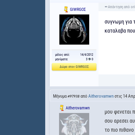
GΙWRGΟΣ
συγνωμη για 
καταλαβα που
μέλος από:
14/4/2012
μηνύματα:
3
0
Δώρο στον GΙWRGΟΣ
Μήνυμα
από
Aitherovamwn
στις 14 Απρ
#97938
Aitherovamwn
μου φενεται π
σου αρεσει αυ
το πιο πιθανο