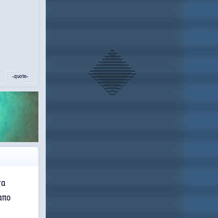
˵quote˶
τα
απο