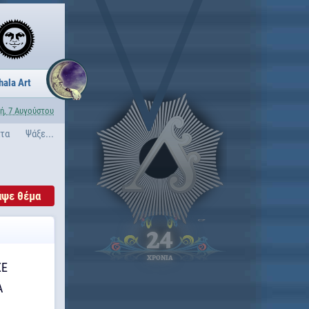
hala Art
ή, 7 Αυγούστου
ατα
Ψάξε...
άψε θέμα
24
ΧΡΟΝΙΑ
ΧΕ
Α