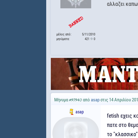
αλλαζει καπω
μέλος από:
5/11/2010
μηνύματα:
421
0
Μήνυμα
από
asap
στις 14 Απριλίου 201
#97940
asap
fetish εχεις 
πατε στο θεμα
το "κλασσικο"