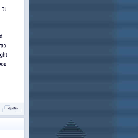
 τι
α
γά
πιο
ght
ψου
˵quote˶