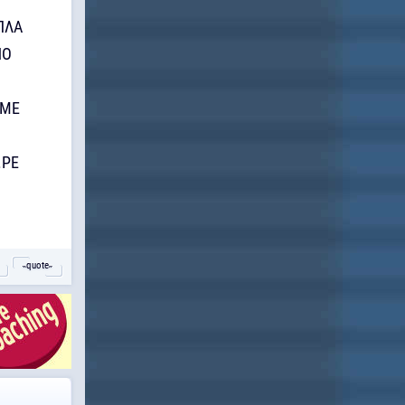
ΠΛΑ
ΝΟ
 ΜΕ
.ΡΕ
Ο
˵quote˶