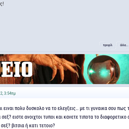
ς!
προφίλ
άλλα...
2, 3:54πμ
και ειναι πολυ δυσκολο να το ελεγξεις.. με τι γυναικα σου πως 
 σεξ? ειστε ανοιχτοι τυποι και κανετε τιποτα το διαφορετικο 
 σεξ? βιτσια ή κατι τετοιο?