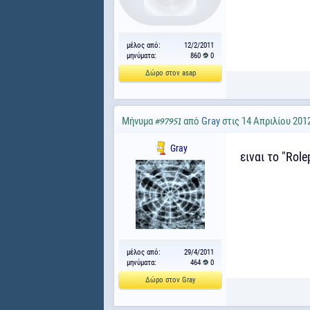
μέλος από:
12/2/2011
μηνύματα:
860
0
Δώρο στον asap
Μήνυμα
από
Gray
στις 14 Απριλίου 201
#97951
Gray
ειναι το "Role
μέλος από:
29/4/2011
μηνύματα:
464
0
Δώρο στον Gray