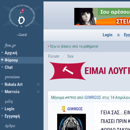
Login
Εγ
~Guest
ftou.gr
‣
Έξω οι βάσεις από τα μαθήματα!
Αρχική
Forum
Sex
Φόρουμ
Chat
ΕΙΜΑΙ ΛΟΥΓ
premium
Rohala Art
Μαντείο
Μήνυμα
από
GΙWRGΟΣ
στις 14 Απριλίου
#97931
μέλη
Login
GΙWRGΟΣ
ΓΕΙΑ ΣΑΣ...
Εγγραφή
ΠΙΑΣΕΙ ΠΡΙΝ 
άρθρα
ΦΟΡΑΩ ΤΑΚΟ