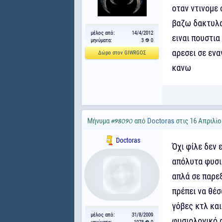
οταν ντινομε 
βαζω δακτυλα
μέλος από:
14/4/2012
ειναι πουστια
μηνύματα:
3
0
αρεσει σε ενα
Δώρο στον GΙWRGΟΣ
κανω
Μήνυμα
από
Doctoras
στις 16 Απριλίο
#98090
Doctoras
Όχι φίλε δεν 
απόλυτα φυσι
απλά σε παρε
πρέπει να θέσ
γόβες κτλ και
μέλος από:
31/8/2009
φυσιολογικό 