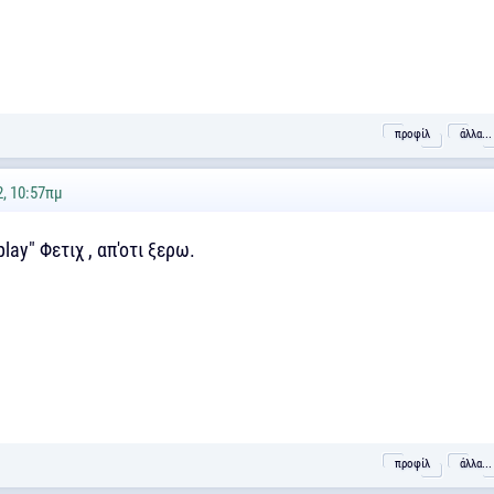
προφίλ
άλλα...
2, 10:57πμ
play" Φετιχ , απ'οτι ξερω.
προφίλ
άλλα...