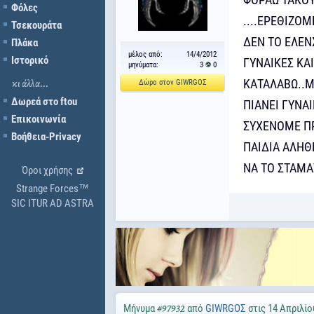
Φόλες
....ΕΡΕΘΙΖΟ
Τσεκουράτα
ΔΕΝ ΤΟ ΕΛΕΝ
Πλάκα
μέλος από:
14/4/2012
Ιστορικό
ΓΥΝΑΙΚΕΣ ΚΑ
μηνύματα:
3
0
ΚΑΤΑΛΑΒΩ..Μ
Δώρο στον GΙWRGΟΣ
κι άλλα...
Δωρεά στο ftou
ΠΙΑΝΕΙ ΓΥΝΑΙ
Επικοινωνία
ΣΥΧΕΝΟΜΕ ΠΡΑ
Βοήθεια-Privacy
ΠΑΙΔΙΑ ΑΛΗΘ
ΝΑ ΤΟ ΣΤΑΜΑ
Όροι χρήσης
Strange Forces™
SIC ITUR AD ASTRA
Μήνυμα
από
GΙWRGΟΣ
στις 14 Απριλίο
#97932