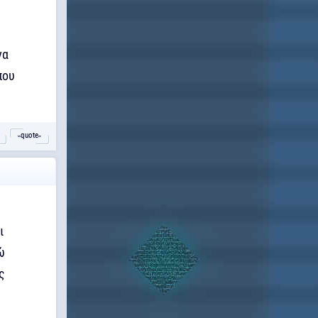
να
που
˵quote˶
ι
ώ
ς