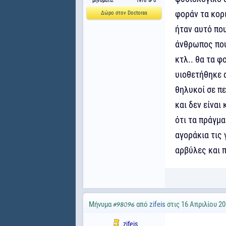
μηνύματα:
1978
0
φοράν τα κορι
Δώρο στον Doctoras
ήταν αυτό πο
άνθρωπος που 
κτλ.. θα τα φ
υιοθετήθηκε 
θηλυκοί σε πε
και δεν είναι
ότι τα πράγμα
αγοράκια τις 
αρβύλες και π
Μήνυμα
από
zifeis
στις 16 Απριλίου 20
#98096
zifeis