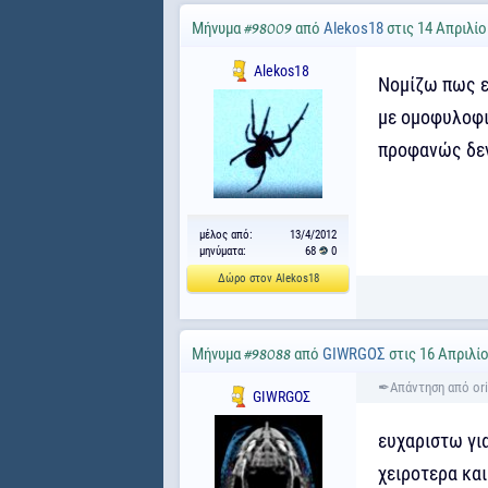
Μήνυμα
από
Alekos18
στις 14 Απριλίο
#98009
Alekos18
Νομίζω πως εί
με ομοφυλοφιλ
προφανώς δεν
μέλος από:
13/4/2012
μηνύματα:
68
0
Δώρο στον Alekos18
Μήνυμα
από
GΙWRGΟΣ
στις 16 Απριλίο
#98088
GΙWRGΟΣ
ευχαριστω για
χειροτερα και