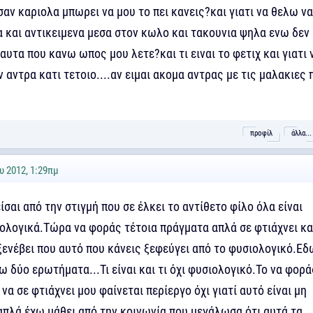
σαν καριολα μπωρει να μου το πει κανεις?και γιατι να θελω να
 και αντικειμενα μεσα στον κωλο και τακουνια ψηλα ενω δεν
 αυτα που κανω ωπος μου λετε?και τι ειναι το φετιχ και γιατι 
ν αντρα κατι τετοιο....αν ειμαι ακομα αντρας με τις μαλακιες 
προφίλ
άλλα...
υ 2012, 1:29πμ
είσαι από την στιγμή που σε έλκει το αντίθετο φίλο όλα είναι
ολογικά.Τώρα να φοράς τέτοια πράγματα απλά σε φτιάχνει κα
ξενέβει που αυτό που κάνεις ξεφεύγει από το φυσιολογικό.Εδ
ω δύο ερωτήματα...Τι είναι και τι όχι φυσιολογικό.Το να φορά
 να σε φτιάχνει μου φαίνεται περίεργο όχι γιατί αυτό είναι μη
απλά έχω μάθει από την κοινωνία που μεγάλωσα ότι αυτά τα