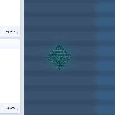
˵quote˶
˵quote˶