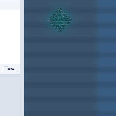
˵quote˶