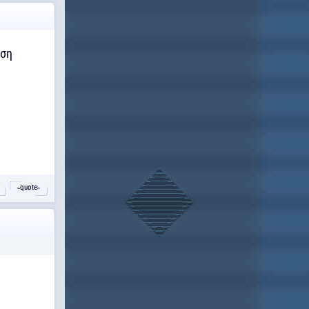
έση
˵quote˶