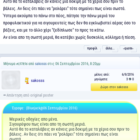
Αυτό θα το καταλάβεις αν κάνεις μια δοκιμή με τα χέρια σου πριν το
βάλεις. Αν δεις ότι πάει να "ρολάρει" τότε σημαίνει πως είναι σωστά.
Ύστερα ακούμπα το πάνω στο πέος, πάτησε την πάνω μεριά του
προφυλακτικού για να σιγουρευτείς πως δεν θα εγκλωβιστεί αέρας όσο το
βάζεις, και με το άλλο χέρι "ξεδίπλωσε" το προς τα κάτω.
Αν είναι απο τη σωστή μεριά, θα κατέβει χωρίς δυσκολία, κόλλημα ή πίεση.
προφίλ
άλλα...
˵quote˶
Μήνυμα
από
sakosss
στις 06 Σεπτεμβρίου 2016, 8:20μμ
#137856
μέλος από:
6/9/2016
μηνύματα:
3
0
sakosss
Δώρο στον sakosss
Έγραψε:
(Bluejack@06 Σεπτεμβρίου 2016)
Μερικές οδηγίες απο μένα.
Σιγουρέψου πως είναι απο τη σωστή μεριά.
Αυτό θα το καταλάβεις αν κάνεις μια δοκιμή με τα χέρια σου πριν το
βάλεις. Αν δεις ότι πάει να "ρολάρει" τότε σημαίνει πως είναι
σωστά.