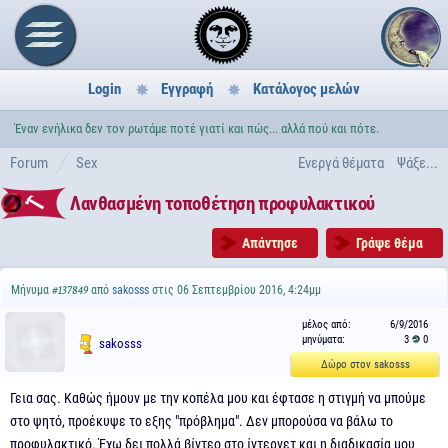
Login
Εγγραφή
Κατάλογος μελών
Έναν ενήλικα δεν τον ρωτάμε ποτέ γιατί και πώς... αλλά πού και πότε.
Forum
Sex
Ενεργά θέματα
Ψάξε...
Λανθασμένη τοποθέτηση προφυλακτικού
Απάντησε
Γράψε θέμα
Μήνυμα
από
sakosss
στις 06 Σεπτεμβρίου 2016, 4:24μμ
#137849
μέλος από:
6/9/2016
μηνύματα:
3
0
sakosss
Δώρο στον sakosss
Γεια σας. Καθώς ήμουν με την κοπέλα μου και έφτασε η στιγμή να μπούμε
στο ψητό, προέκυψε το εξης "πρόβλημα". Δεν μπορούσα να βάλω το
προφυλακτικό. Έχω δει πολλά βίντεο στο ίντερνετ και η διαδικασία μου