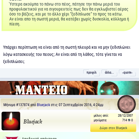
Ύστερα ακούμπα το πάνω στο πέος, πάτησε την πάνω μεριά του
προφυλακτικού για να σιγουρευτείς πως δεν θα εγκλωβιστεί αέρας
όσο το βάζεις, και με το άλλο χέρι "ξεδίπλωσε" το προς τα κάτω.
Αν είναι απο τη σωστή μεριά, θα κατέβει χωρίς δυσκολία, κόλλημα ή
πίεση.
Υπάρχει περίπτωση να είναι από τη σωστή πλευρά και να μην ξεδιπλώνει
λόγω κατασκευής του πεους; Αν είναι από τη λάθος, τότε γίνεται να
ξεδιπλώσει;
προφίλ
άλλα...
˵quote˶
4
Μήνυμα
#137874
από
Bluejack
στις 07 Σεπτεμβρίου 2016, 4:24μμ
μέλος από:
28/12/2007
μηνύματα:
714
0
Bluejack
Δώρο στον Bluejack