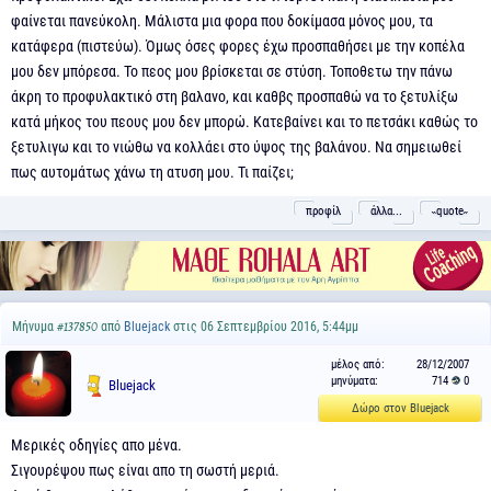
φαίνεται πανεύκολη. Μάλιστα μια φορα που δοκίμασα μόνος μου, τα
κατάφερα (πιστεύω). Όμως όσες φορες έχω προσπαθήσει με την κοπέλα
μου δεν μπόρεσα. Το πεος μου βρίσκεται σε στύση. Τοποθετω την πάνω
άκρη το προφυλακτικό στη βαλανο, και καθβς προσπαθώ να το ξετυλίξω
κατά μήκος του πεους μου δεν μπορώ. Κατεβαίνει και το πετσάκι καθώς το
ξετυλιγω και το νιώθω να κολλάει στο ύψος της βαλάνου. Να σημειωθεί
πως αυτομάτως χάνω τη ατυση μου. Τι παίζει;
προφίλ
άλλα...
˵quote˶
Μήνυμα
από
Bluejack
στις 06 Σεπτεμβρίου 2016, 5:44μμ
#137850
μέλος από:
28/12/2007
μηνύματα:
714
0
Bluejack
Δώρο στον Bluejack
Μερικές οδηγίες απο μένα.
Σιγουρέψου πως είναι απο τη σωστή μεριά.