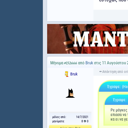
Μήνυμα
από
Bruk
στις 11 Αυγούστου 2
#152666
Bruk
Έγραψε:
(Ha
Έγραψε:
Ρε μάγκες 
επιασα να 
μέλος από:
14/7/2021
κα ει να 
μηνύματα:
8
0