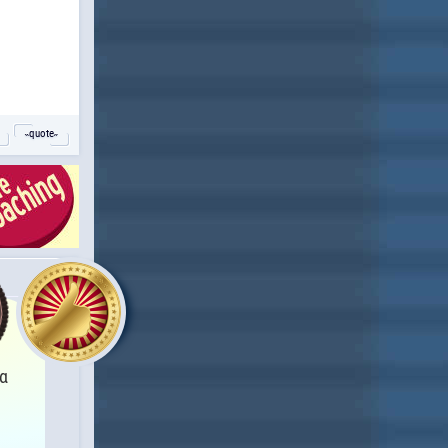
˵quote˶
θα