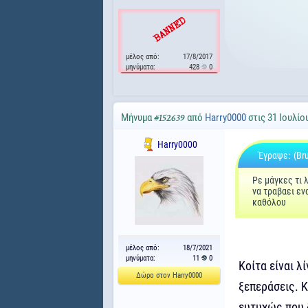
μέλος από:
17/8/2017
μηνύματα:
428
0
Μήνυμα
από
Harry0000
στις 31 Ιουλίο
#152639
Harry0000
Έγραψε:
(Br
Ρε μάγκες τι 
να τραβαει εν
καθόλου
μέλος από:
18/7/2021
μηνύματα:
11
0
Κοίτα είναι λ
Δώρο στον Harry0000
ξεπεράσεις. Κ
ευτυχώς που 