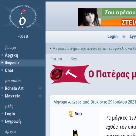
Login
Εγ
~Guest
ftou.gr
‣
Μεγάλες στιγμές της αρχαιότητας: Ζουγανέλης να ξε
Αρχική
Forum
Sex
Φόρουμ
Chat
Ο Πατέρας μ
premium
Rohala Art
Μαντείο
Μήνυμα
από
Bruk
στις 29 Ιουλίου 2021
#152636
μέλη
Login
Bruk
Ρε μάγκες τι 
Εγγραφή
εχθές τον επι
άρθρα
πιστέψτε με δ