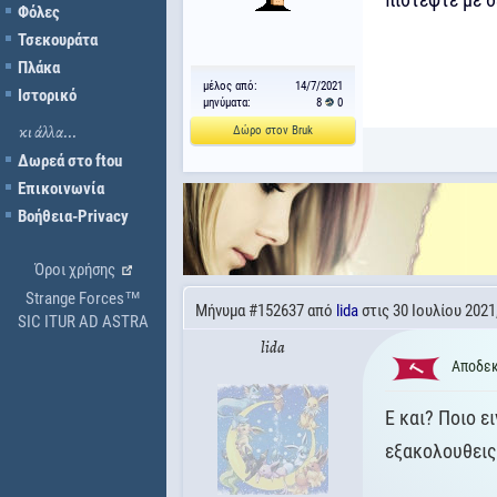
Φόλες
Τσεκουράτα
Πλάκα
μέλος από:
14/7/2021
Ιστορικό
μηνύματα:
8
0
Δώρο στον Bruk
κι άλλα...
Δωρεά στο ftou
Επικοινωνία
Βοήθεια-Privacy
Όροι χρήσης
Strange Forces™
Μήνυμα
#152637
από
lida
στις 30 Ιουλίου 2021
SIC ITUR AD ASTRA
lida
Αποδεκ
Ε και? Ποιο ε
εξακολουθεις 