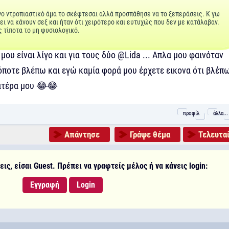
ίγο ντροπιαστικό άμα το σκέφτεσαι αλλά προσπάθησε να το ξεπεράσεις. Κ γω
ει να κάνουν σεξ και ήταν ότι χειρότερο και ευτυχώς που δεν με κατάλαβαν.
 τίποτα το μη φυσιολογικό.
μου είναι λίγο και για τους δύο @Lida ... Απλα μου φαινόταν
 όποτε βλέπω και εγώ καμία φορά μου έρχετε εικονα ότι βλέπ
πατέρα μου 😂😂
προφίλ
άλλα...
Απάντησε
Γράψε θέμα
Τελευταί
ις, είσαι Guest. Πρέπει να γραφτείς μέλος ή να κάνεις login:
Εγγραφή
Login