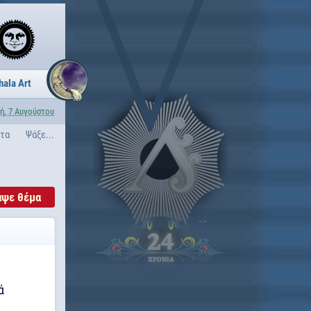
hala Art
ή, 7 Αυγούστου
ατα
Ψάξε...
άψε θέμα
24
ΧΡΟΝΙΑ
ά