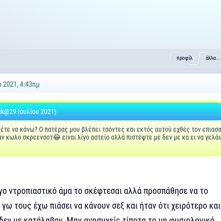
προφίλ
άλλα...
υ 2021, 4:43πμ
uk@29 Ιουλίου 2021)
λέτε να κάνω? Ο πατέρας μου βλέπει τσόντες και εκτός αυτού εχθές τον επιασ
αν κωλο σκρεενσοτ😂 είναι λίγο αστείο αλλά πιστέψτε με δεν με κα ει να γελά
ίγο ντροπιαστικό άμα το σκέφτεσαι αλλά προσπάθησε να το
 γω τους έχω πιάσει να κάνουν σεξ και ήταν ότι χειρότερο και
δεν με κατάλαβαν. Μην ανησυχείς τίποτα το μη φυσιολογικό.