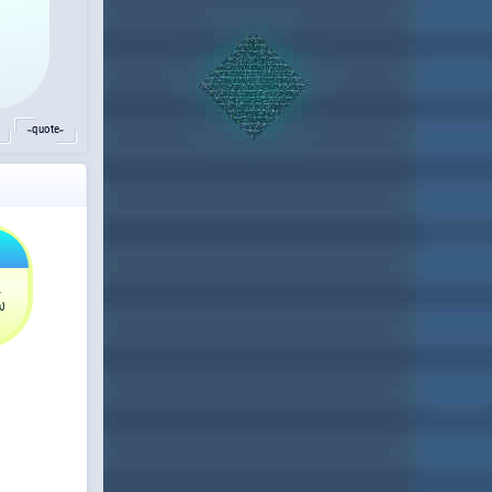
˵quote˶
α
ω