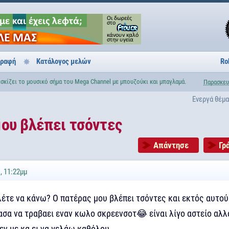
γραφή
Κατάλογος μελών
Ro
σκίζει το μουσικό σήμα του Mega Channel με μπουζούκι και μπαγλαμά.
Παρασκευ
Ενεργά θέμ
ου βλέπει τσόντες
Απάντησε
Γρ
, 11:22μμ
λέτε να κάνω? Ο πατέρας μου βλέπει τσόντες και εκτός αυτού
ασα να τραβαει εναν κωλο σκρεενσοτ😂 είναι λίγο αστείο αλλ
εν με κα ει να γελάω καθόλου