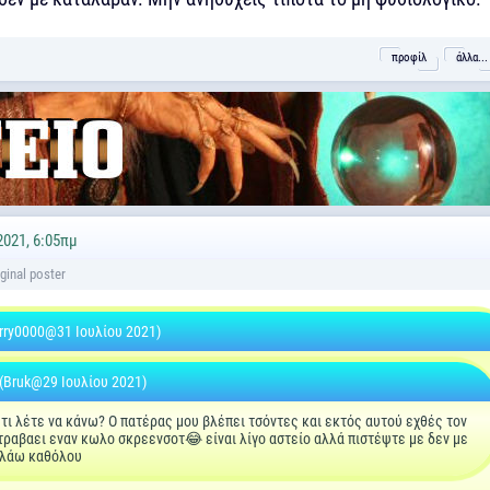
προφίλ
άλλα...
021, 6:05πμ
rry0000@31 Ιουλίου 2021)
(Bruk@29 Ιουλίου 2021)
τι λέτε να κάνω? Ο πατέρας μου βλέπει τσόντες και εκτός αυτού εχθές τον
τραβαει εναν κωλο σκρεενσοτ😂 είναι λίγο αστείο αλλά πιστέψτε με δεν με
γελάω καθόλου