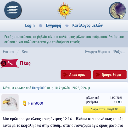
Login
Εγγραφή
Κατάλογος μελών
Εκτός του σκύλου, το βιβλίο είναι ο καλύτερος φίλος του ανθρώπου. Εντός του
σκύλου είναι πολύ σκοτεινά για να διαβάσει κανείς.
Forum
Sex
Ενεργά θέματα
Ψάξε...
Πέος
Απάντησε
Γράψε θέμα
Μήνυμα
από
Harry0000
στις 10 Απριλίου 2022, 2:24μμ
#156462
μέλος από:
18/7/2021
μηνύματα:
11
0
Harry0000
Δώρο στον Harry0000
Μια ερώτηση για όλους τους άντρες 12-14... Βλέπω στα πορνό πως τα πέη
είναι με το κεφαλή έξω στην στύση.. όταν αυνανίζομαι εγώ όμως μόνο ένα