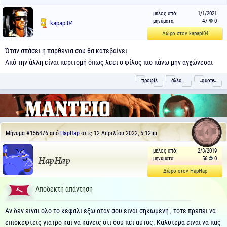
μέλος από:
1/1/2021
μηνύματα:
47
0
kapapi04
Δώρο στον kapapi04
Όταν σπάσει η παρθενια σου θα κατεβαίνει
Από την άλλη είναι περιτομή όπως λεει ο φίλος πιο πάνω μην αγχώνεσαι
προφίλ
άλλα...
˵quote˶
4
Μήνυμα
#156476
από
HapHap
στις 12 Απριλίου 2022, 5:12πμ
μέλος από:
2/3/2019
μηνύματα:
56
0
HapHap
Δώρο στον HapHap
Αποδεκτή απάντηση
Αν δεν ειναι ολο το κεφαλι εξω οταν σου ειναι σηκωμενη , τοτε πρεπει να
επισκεφτεις γιατρο και να κανεις οτι σου πει αυτος. Καλυτερα ειναι να πας