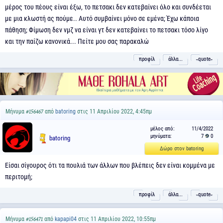
μέρος του πέους είναι έξω, το πετσακι δεν κατεβαίνει όλο και συνδέεται
με μια κλωστή ας πούμε.. Αυτό συμβαίνει μόνο σε εμένα; Έχω κάποια
πάθηση; Φίμωση δεν νμζ να είναι γτ δεν κατεβαίνει το πετσακι τόσο λίγο
και την παίζω κανονικά... Πείτε μου σας παρακαλώ
προφίλ
άλλα...
˵quote˶
Μήνυμα
από
batoring
στις 11 Απριλίου 2022, 4:45πμ
#156467
μέλος από:
11/4/2022
μηνύματα:
7
0
batoring
Δώρο στον batoring
Eίσαι σίγουρος ότι τα πουλιά των άλλων που βλέπεις δεν είναι κομμένα με
περιτομή;
προφίλ
άλλα...
˵quote˶
Μήνυμα
από
kapapi04
στις 11 Απριλίου 2022, 10:55πμ
#156471