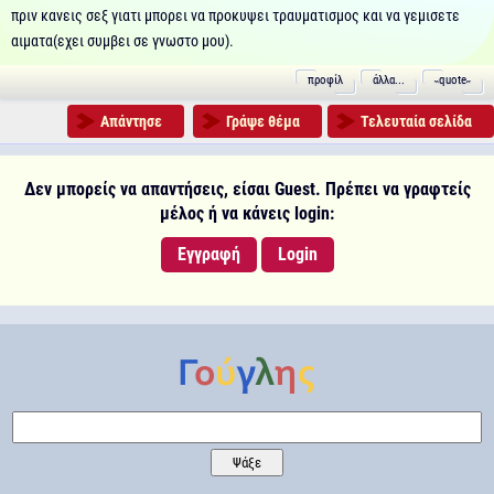
πριν κανεις σεξ γιατι μπορει να προκυψει τραυματισμος και να γεμισετε
αιματα(εχει συμβει σε γνωστο μου).
προφίλ
άλλα...
˵quote˶
Απάντησε
Γράψε θέμα
Τελευταία σελίδα
Δεν μπορείς να απαντήσεις, είσαι Guest. Πρέπει να γραφτείς
μέλος ή να κάνεις login:
Εγγραφή
Login