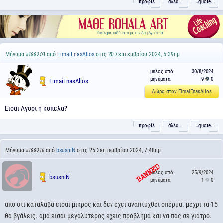
προφίλ
άλλα...
˵quote˶
Μήνυμα
από
EimaiEnasAllos
στις 20 Σεπτεμβρίου 2024, 5:39πμ
#188203
μέλος από:
30/8/2024
μηνύματα:
9
0
EimaiEnasAllos
Δώρο στον EimaiEnasAllos
Εισαι Αγορι η κοπελα?
προφίλ
άλλα...
˵quote˶
Μήνυμα
από
bsusniN
στις 25 Σεπτεμβρίου 2024, 7:48πμ
#188216
μέλος από:
25/9/2024
bsusniN
μηνύματα:
1
0
απο οτι καταλαβα εισαι μικρος και δεν εχει αναπτυχθει σπέρμα. μεχρι τα 15
θα βγάλεις. αμα εισαι μεγαλυτερος εχεις προβλημα και να πας σε γιατρο.