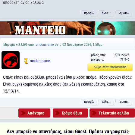
αποδεκτη αν σε καλυψα
προφίλ
άλλα...
˵quote˶
Μήνυμα
από
randomname
στις 02 Νοεμβρίου 2024, 1:50μμ
#188292
μέλος από:
27/11/2022
μηνύματα:
71
0
randomname
Δώρο στον randomname
Όπως είπαν και οι άλλοι, μπορεί να είσαι μικρός ακόμα. Πόσο χρονών είσαι;
Είναι συγκεκριμένες ηλικίες όπου ξεκινάει η εκσπερμάτιση, κάπου στα
12/13/14.
προφίλ
άλλα...
˵quote˶
Απάντησε
Γράψε θέμα
Τελευταία σελίδα
Δεν μπορείς να απαντήσεις, είσαι Guest. Πρέπει να γραφτείς