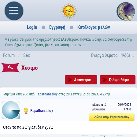
Login
Εγγραφή
Κατάλογος μελών
Μεγάλες στιγμές της αρχαιότητας: Ελευθέριος Παγκανινάκης να ζωγραφίζει την
Υπερμάχω με μπουζούκι, βιολί και λαϊκή κομπανία
Forum
Sex
Ενεργά θέματα
Ψάξε...
Χυσιμο
Απάντησε
Γράψε θέμα
Μήνυμα
από
Papathanasioy
στις 20 Σεπτεμβρίου 2024, 4:27πμ
#188200
μέλος από:
20/9/2024
μηνύματα:
1
0
Papathanasioy
Δώρο στην Papathanasioy
Οταν το παιζω γιατι δεν χυνω