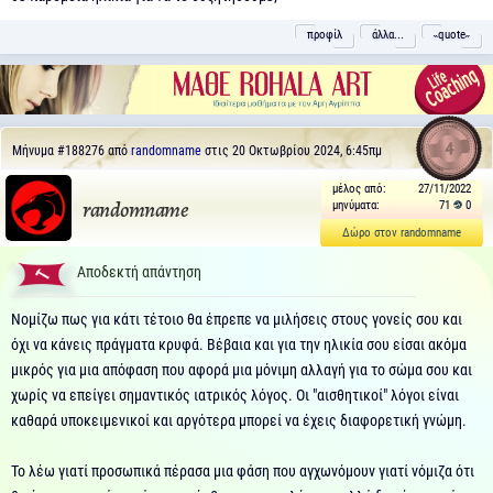
προφίλ
άλλα...
˵quote˶
4
Μήνυμα
#188276
από
randomname
στις 20 Οκτωβρίου 2024, 6:45πμ
μέλος από:
27/11/2022
μηνύματα:
71
0
randomname
Δώρο στον randomname
Αποδεκτή απάντηση
Νομίζω πως για κάτι τέτοιο θα έπρεπε να μιλήσεις στους γονείς σου και
όχι να κάνεις πράγματα κρυφά. Βέβαια και για την ηλικία σου είσαι ακόμα
μικρός για μια απόφαση που αφορά μια μόνιμη αλλαγή για το σώμα σου και
χωρίς να επείγει σημαντικός ιατρικός λόγος. Οι "αισθητικοί" λόγοι είναι
καθαρά υποκειμενικοί και αργότερα μπορεί να έχεις διαφορετική γνώμη.
Το λέω γιατί προσωπικά πέρασα μια φάση που αγχωνόμουν γιατί νόμιζα ότι