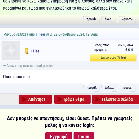
θα έπρεπε να κάνω κάποια επέμβαση για χ ψ λόγους, αλλά δεν έκανα κάτι
παραπάνω και τώρα που ενηλικιώθηκα το θεωρώ καλύτερα έτσι.
προφίλ
άλλα...
˵quote˶
Μήνυμα
από
Ti leei
στις 22 Οκτωβρίου 2024, 12:56μμ
#188283
μέλος από:
20/10/2024
μηνύματα:
6
0
Ti leei
Δώρο στον Ti leei
Πόσο είσαι εσύ ;
προφίλ
άλλα...
˵quote˶
Απάντησε
Γράψε θέμα
Τελευταία σελίδα
Δεν μπορείς να απαντήσεις, είσαι Guest. Πρέπει να γραφτείς
μέλος ή να κάνεις login:
Εγγραφή
Login