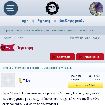
Login
Εγγραφή
Κατάλογος μελών
Ο μόνος τρόπος για να προλάβεις το τρένο είναι να χάσεις το προηγούμενο.
Forum
Sex
Ενεργά θέματα
Ψάξε...
Περιτομή
Απάντησε
Γράψε θέμα
Μήνυμα
από
Ti leei
στις 20 Οκτωβρίου 2024, 6:09πμ
#188274
μέλος από:
20/10/2024
μηνύματα:
6
0
Ti leei
Δώρο στον Ti leei
Είμαι 16 και θέλω να κάνω περιτομή για αισθητικούς λόγους χωρίς να το
πω στους γονείς μου υπάρχει κάποιος που το έχει κάνει για τον ίδιο λόγο
σε παρόμοια ηλικία για να το συζητήσουμε;