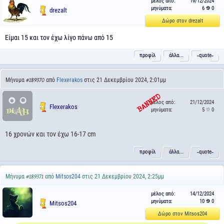
μέλος από:
19/12/2024
μηνύματα:
6
0
drezalt
Δώρο στον drezalt
Είμαι 15 και τον έχω λίγο πάνω από 15
προφίλ
άλλα...
˵quote˶
Μήνυμα
από
Flexerakos
στις 21 Δεκεμβρίου 2024, 2:01μμ
#189370
μέλος από:
21/12/2024
Flexerakos
μηνύματα:
5
0
16 χρονών και τον έχω 16-17 cm
προφίλ
άλλα...
˵quote˶
Μήνυμα
από
Mitsos204
στις 21 Δεκεμβρίου 2024, 2:25μμ
#189371
μέλος από:
14/12/2024
μηνύματα:
10
0
Mitsos204
Δώρο στον Mitsos204