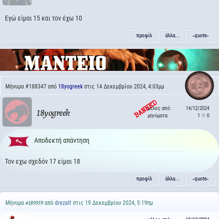
Εγώ είμαι 15 και τον έχω 10
προφίλ
άλλα...
˵quote˶
2
Μήνυμα
#188347
από
18yogreek
στις 14 Δεκεμβρίου 2024, 4:03μμ
μέλος από:
14/12/2024
18yogreek
μηνύματα:
1
0
Αποδεκτή απάντηση
Τον εχω σχεδόν 17 είμαι 18
προφίλ
άλλα...
˵quote˶
Μήνυμα
από
drezalt
στις 19 Δεκεμβρίου 2024, 5:19πμ
#189359