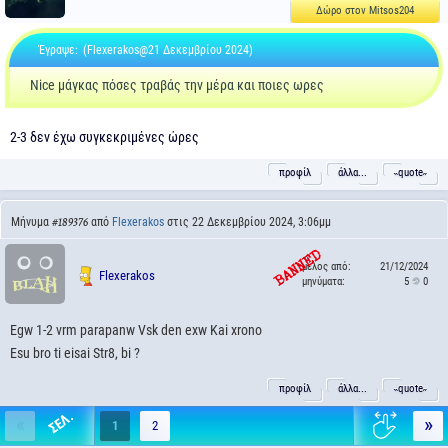
Δώρο στον Mitsos204
Έγραψε:
(Flexerakos@21 Δεκεμβρίου 2024)
Nice μάγκας πόσες τραβάς την μέρα και ποιες ωρες
2-3 δεν έχω συγκεκριμένες ώρες
προφίλ
άλλα...
˵quote˶
Μήνυμα
από
Flexerakos
στις 22 Δεκεμβρίου 2024, 3:06μμ
#189376
μέλος από:
21/12/2024
Flexerakos
μηνύματα:
5
0
Egw 1-2 vrm parapanw Vsk den exw Kai xrono
Esu bro ti eisai Str8, bi ?
προφίλ
άλλα...
˵quote˶
«
»
1
2