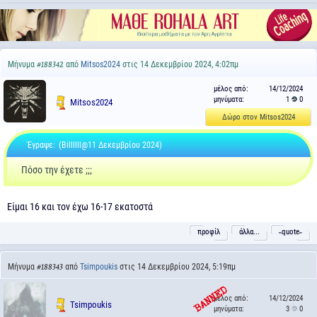
Μήνυμα
από
Mitsos2024
στις 14 Δεκεμβρίου 2024, 4:02πμ
#188342
μέλος από:
14/12/2024
μηνύματα:
1
0
Mitsos2024
Δώρο στον Mitsos2024
Έγραψε:
(Billllll@11 Δεκεμβρίου 2024)
Πόσο την έχετε ;;;
Είμαι 16 και τον έχω 16-17 εκατοστά
προφίλ
άλλα...
˵quote˶
Μήνυμα
από
Tsimpoukis
στις 14 Δεκεμβρίου 2024, 5:19πμ
#188343
μέλος από:
14/12/2024
Tsimpoukis
μηνύματα:
3
0