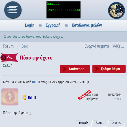
Login
Εγγραφή
Κατάλογος μελών
Στον άδειο το δίσκο, όσο θέλεις ψάχνε.
Forum
Sex
Ενεργά θέματα
Ψάξε...
Πόσο την έχετε
Σελ. 1
Απάντησε
Γράψε θέμα
Μήνυμα
από
Billllll
στις 11 Δεκεμβρίου 2024, 12:31μμ
#188337
μέλος από:
10/12/2024
Billllll
μηνύματα:
2
0
Πόσο την έχετε ;;;
προφίλ
άλλα...
˵quote˶