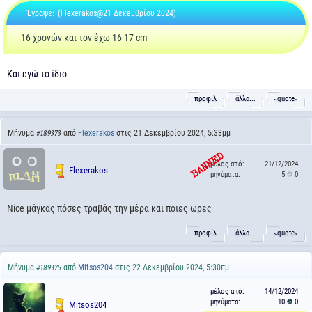
Έγραψε:
(Flexerakos@21 Δεκεμβρίου 2024)
16 χρονών και τον έχω 16-17 cm
Και εγώ το ίδιο
προφίλ
άλλα...
˵quote˶
Μήνυμα
από
Flexerakos
στις 21 Δεκεμβρίου 2024, 5:33μμ
#189373
μέλος από:
21/12/2024
Flexerakos
μηνύματα:
5
0
Nice μάγκας πόσες τραβάς την μέρα και ποιες ωρες
προφίλ
άλλα...
˵quote˶
Μήνυμα
από
Mitsos204
στις 22 Δεκεμβρίου 2024, 5:30πμ
#189375
μέλος από:
14/12/2024
μηνύματα:
10
0
Mitsos204