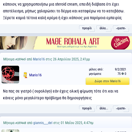
κάποιον, να χρησιμοποιήσω μια steroid cream, επειδή διάβασα ότι έχει
αποτέλεσμα, μήπως χαλαρώσει το δέρμα και καταφέρω να το κατεβάσω.
Ξέρετε καμιά τέτοια καλή κρέμα ή έχει κάποιος μια παρόμοια εμπειρία;
προφίλ
άλλα...
˵quote˶
Μήνυμα
από
Mario16
στις 26 Απριλίου 2025, 2:41μμ
#189445
μέλος από:
9/2/2021
μηνύματα:
75
0
Mario16
Δώρο στον Mario16
Να πας σε γιατρό ( ουρολόγο) εάν έχεις ολική φίμωση τότε ότι και να
κάνεις μόνο μεγαλύτερο πρόβλημα θα δημιουργήσεις
προφίλ
άλλα...
˵quote˶
Μήνυμα
από
giannis___del
στις 01 Μαΐου 2025, 4:47πμ
#189448