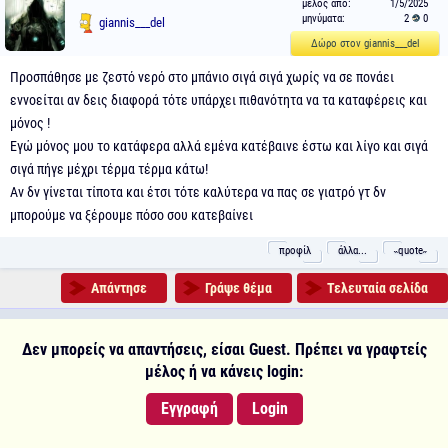
μέλος από:
1/5/2025
μηνύματα:
2
0
giannis___del
Δώρο στον giannis___del
Προσπάθησε με ζεστό νερό στο μπάνιο σιγά σιγά χωρίς να σε πονάει
εννοείται αν δεις διαφορά τότε υπάρχει πιθανότητα να τα καταφέρεις και
μόνος !
Εγώ μόνος μου το κατάφερα αλλά εμένα κατέβαινε έστω και λίγο και σιγά
σιγά πήγε μέχρι τέρμα τέρμα κάτω!
Αν δν γίνεται τίποτα και έτσι τότε καλύτερα να πας σε γιατρό γτ δν
μπορούμε να ξέρουμε πόσο σου κατεβαίνει
προφίλ
άλλα...
˵quote˶
Απάντησε
Γράψε θέμα
Τελευταία σελίδα
Δεν μπορείς να απαντήσεις, είσαι Guest. Πρέπει να γραφτείς
μέλος ή να κάνεις login:
Εγγραφή
Login