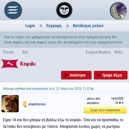
Login
Εγγραφή
Κατάλογος μελών
Όσο οι νόμοι των μαθηματικών ανταποκρίνονται στην πραγματικότητα, δεν
είναι σαφείς, και όσο σαφείς είναι, δεν ανταποκρίνονται στην πραγματικότητα.
Forum
Sex
Ενεργά θέματα
Ψάξε...
Κεφάλι
Απάντησε
Γράψε θέμα
Μήνυμα
από
enasmonos
στις 21 Απριλίου 2025, 11:37πμ
#189444
μέλος από:
14/6/2023
μηνύματα:
10
0
enasmonos
Δώρο στον enasmonos
Είμαι 18 και δεν μπορώ να βγάλω έξω το κεφάλι. Όσο και να προσπαθώ το
πετσακι δεν κατεβαίνει με τίποτα. Αποφάσισα λοιπόν, χωρίς να ρωτήσω