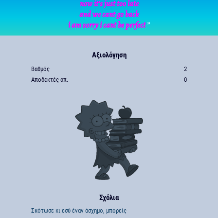
now it's just too late
and we cant go back
i am sorry i cant be perfect
”
Αξιολόγηση
Βαθμός
2
Αποδεκτές απ.
0
Σχόλια
Σκότωσε κι εσύ έναν άσχημο, μπορείς