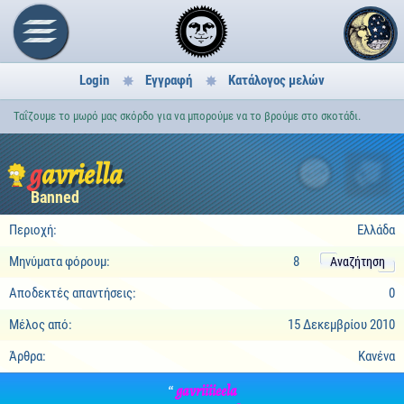
Login
Εγγραφή
Κατάλογος μελών
Ταΐζουμε το μωρό μας σκόρδο για να μπορούμε να το βρούμε στο σκοτάδι.
gavriella
2
Banned
Περιοχή:
Ελλάδα
Μηνύματα φόρουμ:
8
Αναζήτηση
Αποδεκτές απαντήσεις:
0
Μέλος από:
15 Δεκεμβρίου 2010
Άρθρα:
Κανένα
“
gavriiiieela