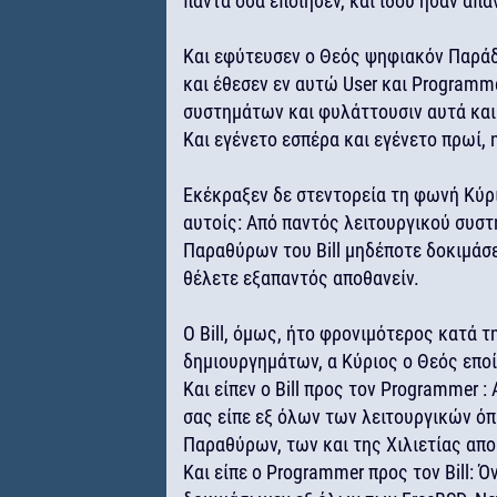
πάντα όσα εποίησεν, και ιδού ήσαν άπα
Και εφύτευσεν ο Θεός ψηφιακόν Παράδ
και έθεσεν εν αυτώ User και Programm
συστημάτων και φυλάττουσιν αυτά και
Και εγένετο εσπέρα και εγένετο πρωί,
Εκέκραξεν δε στεντορεία τη φωνή Κύρι
αυτοίς: Από παντός λειτουργικού συστ
Παραθύρων του Bill μηδέποτε δοκιμάσε
θέλετε εξαπαντός αποθανείν.
Ο Bill, όμως, ήτο φρονιμότερος κατά 
δημιουργημάτων, α Κύριος ο Θεός εποί
Και είπεν ο Bill προς τον Programmer :
σας είπε εξ όλων των λειτουργικών ό
Παραθύρων, των και της Χιλιετίας απ
Και είπε ο Programmer προς τον Bill: