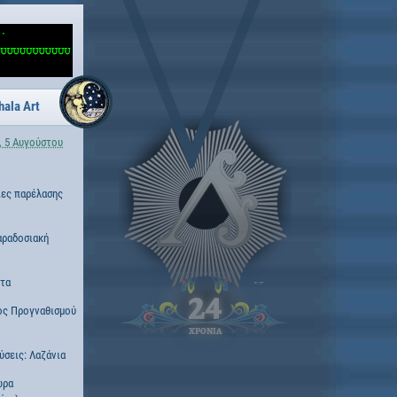
hala Art
, 5 Αυγούστου
ες παρέλασης
αραδοσιακή
ότα
24
ός Προγναθισμού
ΧΡΟΝΙΑ
ύσεις: Λαζάνια
ώρα