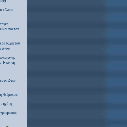
ίες)
το τέλειο
νταγές
είναι για τον
τερα δώρα του
ντίνου
λοκαιρινής
ς: Η κύηση
τερες ιδέες
νη Ντέμοκρατ
ου ηγέτη
 γραμματέας