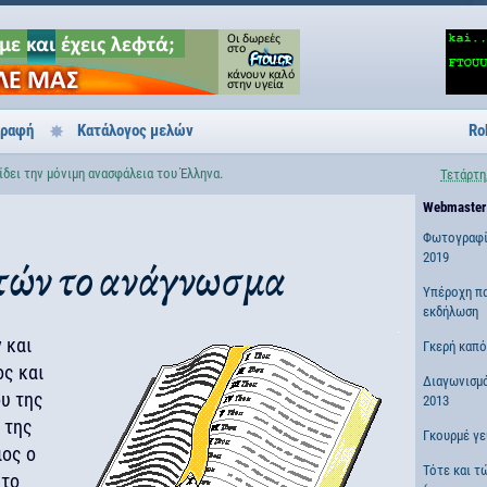
γραφή
Κατάλογος μελών
Ro
ίδει την μόνιμη ανασφάλεια του Έλληνα.
Τετάρτη
Webmaster
Φωτογραφί
2019
τών το ανάγνωσμα
Υπέροχη π
εκδήλωση
 και
Γκερή καπ
ος και
Διαγωνισμ
υ της
2013
 της
Γκουρμέ γε
ιος ο
Τότε και τ
 το