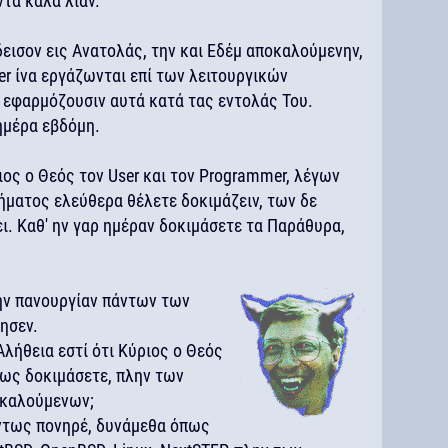
ντα καλά λίαν.
εισον εις Ανατολάς, την και Εδέμ αποκαλούμενην,
er ίνα εργάζωνται επί των λειτουργικών
 εφαρμόζουσιν αυτά κατά τας εντολάς Του.
 ημέρα εβδόμη.
ος ο Θεός τον User και τον Programmer, λέγων
ήματος ελεύθερα θέλετε δοκιμάζειν, των δε
ι. Καθ' ην γαρ ημέραν δοκιμάσετε τα Παράθυρα,
την πανουργίαν πάντων των
ησεν.
 Αλήθεια εστί ότι Κύριος ο Θεός
πως δοκιμάσετε, πλην των
οκαλούμενων;
 Όντως πονηρέ, δυνάμεθα όπως