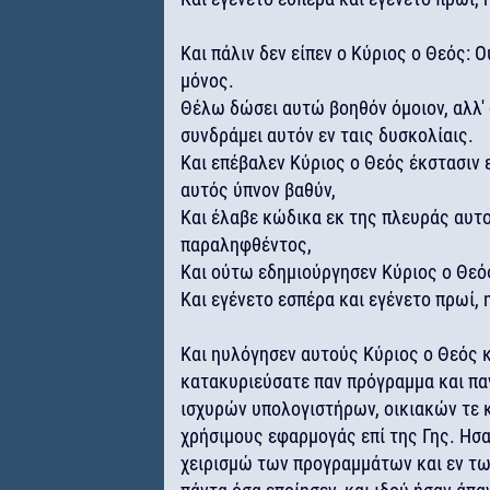
Και πάλιν δεν είπεν ο Κύριος ο Θεός: Ο
μόνος.
Θέλω δώσει αυτώ βοηθόν όμοιον, αλλ' 
συνδράμει αυτόν εν ταις δυσκολίαις.
Και επέβαλεν Κύριος ο Θεός έκστασιν ε
αυτός ύπνον βαθύν,
Και έλαβε κώδικα εκ της πλευράς αυτο
παραληφθέντος,
Και ούτω εδημιούργησεν Κύριος ο Θεό
Και εγένετο εσπέρα και εγένετο πρωί, 
Και ηυλόγησεν αυτούς Κύριος ο Θεός κ
κατακυριεύσατε παν πρόγραμμα και παν
ισχυρών υπολογιστήρων, οικιακών τε 
χρήσιμους εφαρμογάς επί της Γης. Ησαν
χειρισμώ των προγραμμάτων και εν τ