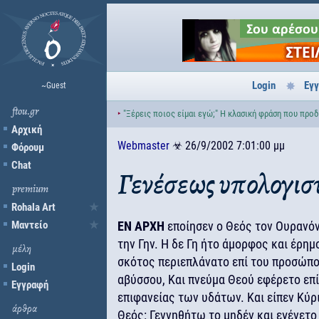
Login
Εγ
~Guest
ftou.gr
‣
"Ξέρεις ποιος είμαι εγώ;" Η κλασική φράση που προδ
Αρχική
Webmaster
☣
26/9/2002 7:01:00 μμ
Φόρουμ
Chat
Γενέσεως υπολογισ
premium
Rohala Art
Μαντείο
ΕΝ ΑΡΧΗ
εποίησεν ο Θεός τον Ουρανόν
την Γην. Η δε Γη ήτο άμορφος και έρημ
μέλη
σκότος περιεπλάνατο επί του προσώπο
Login
αβύσσου, Και πνεύμα Θεού εφέρετο επί
Εγγραφή
επιφανείας των υδάτων. Και είπεν Κύρ
άρθρα
Θεός: Γεννηθήτω το μηδέν και εγένετο