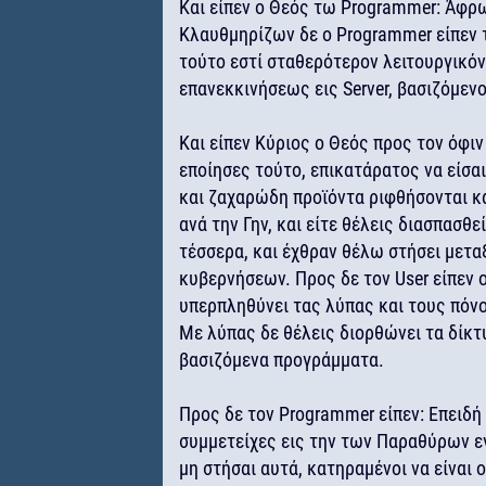
Και είπεν ο Θεός τω Programmer: Άφρων
Κλαυθμηρίζων δε ο Programmer είπεν τ
τούτο εστί σταθερότερον λειτουργικόν
επανεκκινήσεως εις Server, βασιζόμεν
Και είπεν Κύριος ο Θεός προς τον όφι
εποίησες τούτο, επικατάρατος να είσα
και ζαχαρώδη προϊόντα ριφθήσονται κα
ανά την Γην, και είτε θέλεις διασπασθεί
τέσσερα, και έχθραν θέλω στήσει μετα
κυβερνήσεων. Προς δε τον User είπεν
υπερπληθύνει τας λύπας και τους πόνο
Με λύπας δε θέλεις διορθώνει τα δίκτυα
βασιζόμενα προγράμματα.
Προς δε τον Programmer είπεν: Επειδή 
συμμετείχες εις την των Παραθύρων εγ
μη στήσαι αυτά, κατηραμένοι να είναι ο