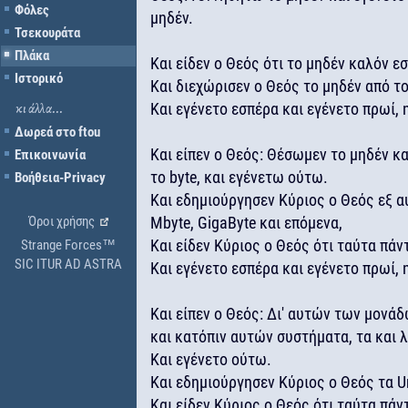
Φόλες
μηδέν.
Τσεκουράτα
Πλάκα
Και είδεν ο Θεός ότι το μηδέν καλόν εσ
Ιστορικό
Και διεχώρισεν ο Θεός το μηδέν από το
Και εγένετο εσπέρα και εγένετο πρωί,
κι άλλα...
Δωρεά στο ftou
Και είπεν ο Θεός: Θέσωμεν το μηδέν κ
Επικοινωνία
το byte, και εγένετω ούτω.
Βοήθεια-Privacy
Και εδημιούργησεν Κύριος ο Θεός εξ α
Όροι χρήσης
Mbyte, GigaByte και επόμενα,
Και είδεν Κύριος ο Θεός ότι ταύτα πάντ
Strange Forces™
SIC ITUR AD ASTRA
Και εγένετο εσπέρα και εγένετο πρωί, 
Και είπεν ο Θεός: Δι' αυτών των μο
και κατόπιν αυτών συστήματα, τα και 
Και εγένετο ούτω.
Και εδημιούργησεν Κύριος ο Θεός τα U
Και είδεν Κύριος ο Θεός ότι ταύτα πάντ