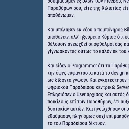
δοκιμάσωμεν εξ όλων των FreeBSD, Net
Παραθύρων σου, είτε της Χιλιετίας είτ
αποθάνωμεν.
Και υπέλαβεν εκ νέου ο παμπόνηρος Bi
αποθανείν, αλλ' ηξεύρει ο Κύριος ότι
θέλουσιν ανεωχθεί οι οφθαλμοί σας κα
γίγνωσκοντες ούτως το καλόν εκ του 
Και είδεν ο Programmer ότι τα Παράθυ
την όψιν, ευφάνταστα κατά το design κα
ως δίδοντα γνώσιν. Και εγκατέστησεν 
ψηφιακού Παραδείσου κεντρικώ Server
Επλησιάσεν ο User αρχίσας και αυτός
ποικίλους επί των Παραθύρων, έτι αυξ
δυστοκίαν αυτών. Και ηνεώχθησαν οι 
εθαύμασαν, πλην όμως ουχί επί μακρόν
το του Παραδείσου δίκτυον.