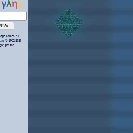
nge Forces 7.1
ppas
© 2002-2026
ight, got me.