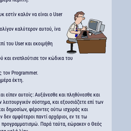
υκ εστίν καλόν να είναι ο User
ολίγον καλύτερον αυτού, ίνα
πί του User και εκοιμήθη
ύ και ενεπλούτισε τον κώδικα του
ς τον Programmer.
ημέρα έκτη.
αι είπεν αυτοίς: Αυξάνεσθε και πληθύνεσθε και
 λειτουργικόν σύστημα, και εξουσιάζετε επί των
και δημοσίων, φέροντες ούτω ισχυράς και
 δεν αμφότεροι παντί αρχάριοι, εν τε τω
ω προγραμματισμώ. Παρά ταύτα, εώρακεν ο Θεός