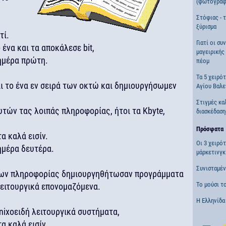
(φωτογραφ
Στόφιας - 
ξύρισμα
τί.
Γιατί οι συ
 ένα και τα αποκάλεσε bit,
μαγειρικής 
 ημέρα πρώτη.
πέομ
Τα 5 χειρό
αι το ένα εν σειρά των οκτώ και δημιουργήσωμεν
Αγίου Βαλε
Στιγμές κα
υτών τας λοιπάς πληροφορίας, ήτοι τα Kbyte,
διασκέδαση
Πρόσφατα
α καλά εισίν.
Οι 3 χειρό
ημέρα δευτέρα.
μάρκετινγκ
Συνισταμέ
νάδων πληροφορίας δημιουργηθήτωσαν προγράμματα
Το μούσι τ
λειτουργικά επονομαζόμενα.
Η Ελληνίδα
nixοειδή λειτουργικά συστήματα,
α καλά εισίν.