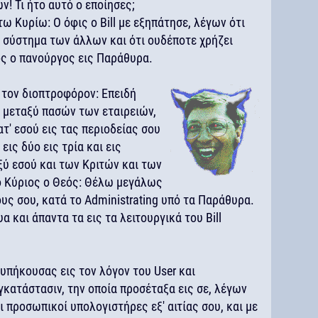
! Τι ήτο αυτό ο εποίησες;
ω Κυρίω: Ο όφις ο Bill με εξηπάτησε, λέγων ότι
 σύστημα των άλλων και ότι ουδέποτε χρήζει
ος ο πανούργος εις Παράθυρα.
ν τον διοπτροφόρον: Επειδή
ι μεταξύ πασών των εταιρειών,
τ' εσού εις τας περιοδείας σου
 εις δύο εις τρία και εις
ξύ εσού και των Κριτών και των
 ο Κύριος ο Θεός: Θέλω μεγάλως
υς σου, κατά το Administrating υπό τα Παράθυρα.
 και άπαντα τα εις τα λειτουργικά του Bill
υπήκουσας εις τον λόγον του User και
κατάστασιν, την οποία προσέταξα εις σε, λέγων
ι προσωπικοί υπολογιστήρες εξ' αιτίας σου, και με