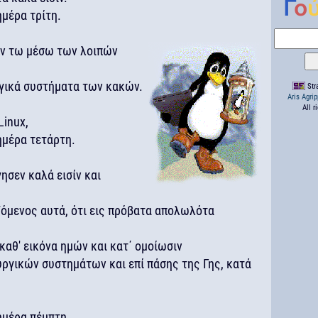
ημέρα τρίτη.
 εν τω μέσω των λοιπών
,
γικά συστήματα των κακών.
Stra
Aris Agri
All r
Linux,
ημέρα τετάρτη.
γησεν καλά εισίν και
ριζόμενος αυτά, ότι εις πρόβατα απολωλότα
καθ' εικόνα ημών και κατ΄ ομοίωσιν
ουργικών συστημάτων και επί πάσης της Γης, κατά
ημέρα πέμπτη.