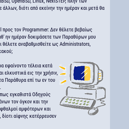
BSD, OpenBSD, Linux, NextSTEP, πλην των
ε άλλων, διότι από εκείνην την ημέραν και μετά θα
ll προς τον Programmer: Δεν θέλετε βεβαίως
 καθ' ην ημέραν δοκιμάσετε των Παραθύρων μου
ι θέλετε αναβαθμισθείτε ως Administrators,
κακού;
ρα εφαίνοντο τέλεια κατά
ι ελκυστικά εις την χρήσιν,
τα Παράθυρα επί τω εν του
.
 όπως εγκαθιστά Οδηγούς
άνων τον όγκον και την
οφθαλμοί αμφότερων και
, δίοτι αίφνης κατέρρευσεν