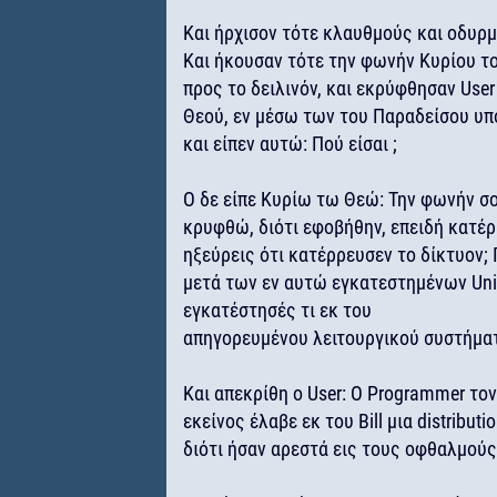
Και ήρχισον τότε κλαυθμούς και οδυρ
Και ήκουσαν τότε την φωνήν Κυρίου τ
προς το δειλινόν, και εκρύφθησαν Use
Θεού, εν μέσω των του Παραδείσου υπ
και είπεν αυτώ: Πού είσαι ;
Ο δε είπε Κυρίω τω Θεώ: Την φωνήν σ
κρυφθώ, διότι εφοβήθην, επειδή κατέρρ
ηξεύρεις ότι κατέρρευσεν το δίκτυον;
μετά των εν αυτώ εγκατεστημένων Un
εγκατέστησές τι εκ του
απηγορευμένου λειτουργικού συστήματο
Και απεκρίθη ο User: Ο Programmer τον
εκείνος έλαβε εκ του Bill μια distrib
διότι ήσαν αρεστά εις τους οφθαλμούς