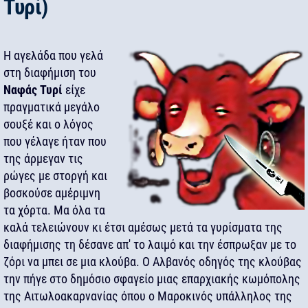
Τυρί)
Η αγελάδα που γελά
στη διαφήμιση του
Ναφάς Τυρί
είχε
πραγματικά μεγάλο
σουξέ και ο λόγος
που γέλαγε ήταν που
της άρμεγαν τις
ρώγες με στοργή και
βοσκούσε αμέριμνη
τα χόρτα. Μα όλα τα
καλά τελειώνουν κι έτσι αμέσως μετά τα γυρίσματα της
διαφήμισης τη δέσανε απ' το λαιμό και την έσπρωξαν με το
ζόρι να μπει σε μια κλούβα. Ο Αλβανός οδηγός της κλούβας
την πήγε στο δημόσιο σφαγείο μιας επαρχιακής κωμόπολης
της Αιτωλοακαρνανίας όπου ο Μαροκινός υπάλληλος της