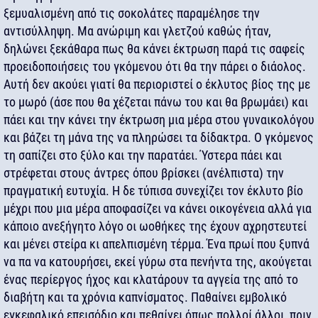
ξεμυαλισμένη από τις σοκολάτες παραμέλησε την
αντισύλληψη. Μα ανώριμη και γλετζού καθώς ήταν,
δηλώνει ξεκάθαρα πως θα κάνει έκτρωση παρά τις σαφείς
προειδοποιήσεις του γκόμενου ότι θα την πάρει ο διάολος.
Αυτή δεν ακούει γιατί θα περιοριστεί ο έκλυτος βίος της με
το μωρό (άσε που θα χέζεται πάνω του και θα βρωμάει) και
πάει και την κάνει την έκτρωση μια μέρα στου γυναικολόγου
και βάζει τη μάνα της να πληρώσει τα δίδακτρα. Ο γκόμενος
τη σαπίζει στο ξύλο και την παρατάει. Ύστερα πάει και
στρέφεται στους άντρες όπου βρίσκει (ανέλπιστα) την
πραγματική ευτυχία. Η δε τύπισα συνεχίζει τον έκλυτο βίο
μέχρι που μια μέρα αποφασίζει να κάνει οικογένεια αλλά για
κάποιο ανεξήγητο λόγο οι ωοθήκες της έχουν αχρηστευτεί
και μένει στείρα κι απελπισμένη τέρμα. Ένα πρωί που ξυπνά
να πα να κατουρήσει, εκεί γύρω στα πενήντα της, ακούγεται
ένας περίεργος ήχος και κλατάρουν τα αγγεία της από το
διαβήτη και τα χρόνια καπνίσματος. Παθαίνει εμβολικό
εγκεφαλικό επεισόδιο και πεθαίνει όπως πολλοί άλλοι, πριν