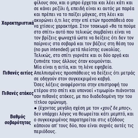
φίλους σου, και ο μπρο έρχεται και λέει κάτι και
σε κάνει ρεζίλι ή, επειδή είναι κι αυτός με παρέα
και πρέπει να το παίξει μάγκας, στη λέει και
ακυρώνει ό,τι λες στην επί ετών προσπάθειά σου
Χαρακτηριστικά
να χτίσεις χαρακτήρα. Στον τσακωμό «θα τα πούμε
στο σπίτι» αυτό που τελικώς συμβαίνει είναι να
τον βρίζεις φωναχτά ώστε να δείξεις ότι δεν τον
παίρνεις στα σοβαρά και τον βάζεις στη θέση του
(no pun intended) μετά πλείστης ευκολίας.
Τελικώς, στο σπίτι γυρνάτε και οι δύο αργά και
ξυπνάτε τους άλλους όταν κοιμούνται.
Μία είναι η αιτία, και τη λένε εφηβεία.
Πιθανές αιτίες
Απελπισμένες προσπάθειες να δείξεις ότι μετράς
σε οδηγούν στον συγκεκριμένο καβγά.
Όσες λέξεις αναφέρονται στην επιστροφή του
ετέρου στο σπίτι και υπονοεί «τιμωρία» πιάνονται
Πιθανές ατάκες
σαν πιθανές ατάκες, με πιο διαδεδομένη την του
τίτλου ομώνυμη.
● (έχοντας μεγάλη σχέση με τον
«χουζ δε μπος»
,
δεν υπάρχει λόγος να θεωρείται κάτι μεμπτό, και
Βαθμός
ο συγκεκριμένος παρατηρείται στις εξόδους
σοβαρότητας
κάποιου απ’ τους δύο, που είναι συχνές αυτές τις
περιόδους.