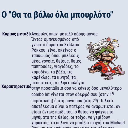
Ο "Θα τα βάλω όλα μπουρλότο"
Κυρίως μεταξύ
Αγοριών, σπαν. μεταξύ κόρης-μάνας
Όντας εμπνευσμένος από
γνωστό άσμα του Στέλιου
Ρόκκου, είναι εκείνος ο
τσακωμός όπου μπλέκεις
μέσα γονείς, θείους, θείες,
παππούδες, γιαγιάδες, το
κομοδίνο, τα βάζα, τις
καρέκλες, τα κινητά, τα
ακουστικά, τα πληκτρολόγια
Χαρακτηριστικά
στην προσπάθειά σου να κάνεις όσο μεγαλύτερο
η
combo hit γίνεται στον αδερφό σου (στην 1
η
περίπτωση) ή στη μάνα σου (στη 2
). Τελικό
αποτέλεσμα είναι ο πατέρας να αναρωτιέται αν
είσαι όντως παιδί του, ο θείος να ψάχνει τα
μηνύματα της θείας, οι τοίχοι να γεμίζουν
χαρακιές, το σαλόνι να μοιάζει σκηνή του Michael