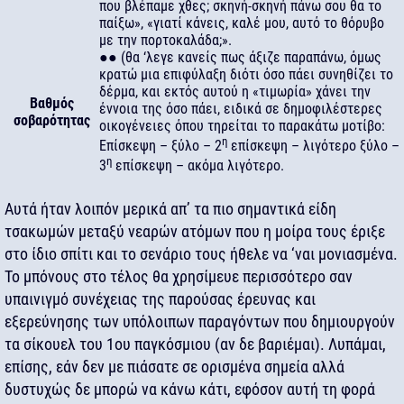
που βλέπαμε χθες; σκηνή-σκηνή πάνω σου θα το
παίξω», «γιατί κάνεις, καλέ μου, αυτό το θόρυβο
με την πορτοκαλάδα;».
●● (θα ‘λεγε κανείς πως άξιζε παραπάνω, όμως
κρατώ μια επιφύλαξη διότι όσο πάει συνηθίζει το
δέρμα, και εκτός αυτού η «τιμωρία» χάνει την
Βαθμός
έννοια της όσο πάει, ειδικά σε δημοφιλέστερες
σοβαρότητας
οικογένειες όπου τηρείται το παρακάτω μοτίβο:
η
Επίσκεψη – ξύλο – 2
επίσκεψη – λιγότερο ξύλο –
η
3
επίσκεψη – ακόμα λιγότερο.
Αυτά ήταν λοιπόν μερικά απ’ τα πιο σημαντικά είδη
τσακωμών μεταξύ νεαρών ατόμων που η μοίρα τους έριξε
στο ίδιο σπίτι και το σενάριο τους ήθελε να ‘ναι μονιασμένα.
Το μπόνους στο τέλος θα χρησίμευε περισσότερο σαν
υπαινιγμό συνέχειας της παρούσας έρευνας και
εξερεύνησης των υπόλοιπων παραγόντων που δημιουργούν
τα σίκουελ του 1ου παγκόσμιου (αν δε βαριέμαι). Λυπάμαι,
επίσης, εάν δεν με πιάσατε σε ορισμένα σημεία αλλά
δυστυχώς δε μπορώ να κάνω κάτι, εφόσον αυτή τη φορά