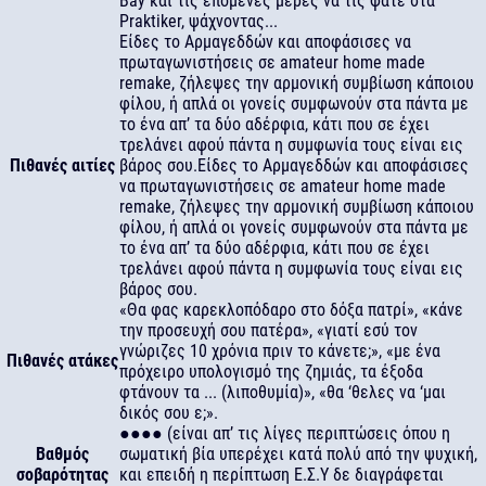
Bay και τις επόμενες μέρες να τις φάτε στα
Praktiker, ψάχνοντας...
Είδες το Αρμαγεδδών και αποφάσισες να
πρωταγωνιστήσεις σε amateur home made
remake, ζήλεψες την αρμονική συμβίωση κάποιου
φίλου, ή απλά οι γονείς συμφωνούν στα πάντα με
το ένα απ’ τα δύο αδέρφια, κάτι που σε έχει
τρελάνει αφού πάντα η συμφωνία τους είναι εις
Πιθανές αιτίες
βάρος σου.Είδες το Αρμαγεδδών και αποφάσισες
να πρωταγωνιστήσεις σε amateur home made
remake, ζήλεψες την αρμονική συμβίωση κάποιου
φίλου, ή απλά οι γονείς συμφωνούν στα πάντα με
το ένα απ’ τα δύο αδέρφια, κάτι που σε έχει
τρελάνει αφού πάντα η συμφωνία τους είναι εις
βάρος σου.
«Θα φας καρεκλοπόδαρο στο δόξα πατρί», «κάνε
την προσευχή σου πατέρα», «γιατί εσύ τον
γνώριζες 10 χρόνια πριν το κάνετε;», «με ένα
Πιθανές ατάκες
πρόχειρο υπολογισμό της ζημιάς, τα έξοδα
φτάνουν τα ... (λιποθυμία)», «θα ‘θελες να ‘μαι
δικός σου ε;».
●●●● (είναι απ’ τις λίγες περιπτώσεις όπου η
Βαθμός
σωματική βία υπερέχει κατά πολύ από την ψυχική,
σοβαρότητας
και επειδή η περίπτωση Ε.Σ.Υ δε διαγράφεται