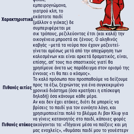
εμπειρογνώμονα,
γιατρού κλπ, το
εκάστοτε παιδί
Χαρακτηριστικά
(μάλλον ο γιόκας) δε
συμπεριφέρεται με
σικ τρόπους, ρεζιλεύοντας έτσι (και καλά) την
οικογένεια μπροστά σε ξένους. Ο αληθινός
καβγάς –μετά τα νεύρα που έχουν μαζευτεί-
γίνεται αμέσως μετά από την αποχώρηση των
καλεσμένων και είναι αρκετά δραματικός, είναι,
επίσης, απ’ τους πιο σπαστικούς γιατί θα
χρησίμευε άνετα ως παράδειγμα στον ορισμό της
έννοιας «τι θα πει ο κόσμος».
Το καλό πρόσωπο που προσπαθούμε να δείξουμε
προς τα έξω, ξεχνώντας για ένα συγκεκριμένο
Πιθανές αιτίες
χρονικό διάστημα (όσο κρατήσει η επίσκεψη
δηλαδή) όσα κάνουμε κάθε μέρα.
Αν και δεν έχει ατάκες, διότι δε μπορείς να
βρίσεις το παιδί για τον ευνόητο λόγο, και
χρησιμοποιείται πολύ το βλέμμα Λι βαν Κλιφ για
να γίνεις κατανοητός στο παιδί, κάποιες φορές
Πιθανές ατάκες
ακούγονται τα: «Πήγαινε μέσα να παίξεις και μη
μας ενοχλείς», «θυμάσαι παιδί μου το γουέστερν