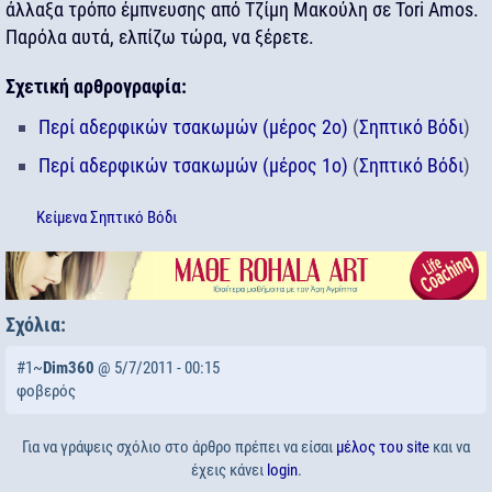
άλλαξα τρόπο έμπνευσης από Τζίμη Μακούλη σε Tori Amos.
Παρόλα αυτά, ελπίζω τώρα, να ξέρετε.
Σχετική αρθρογραφία:
Περί αδερφικών τσακωμών (μέρος 2ο)
(
Σηπτικό Βόδι
)
Περί αδερφικών τσακωμών (μέρος 1ο)
(
Σηπτικό Βόδι
)
Κείμενα
Σηπτικό Βόδι
Σχόλια:
#1~
Dim360
@ 5/7/2011 - 00:15
φοβερός
Για να γράψεις σχόλιο στο άρθρο πρέπει να είσαι
μέλος του site
και να
έχεις κάνει
login
.