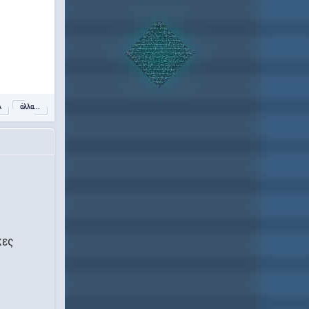
λ
άλλα...
κες