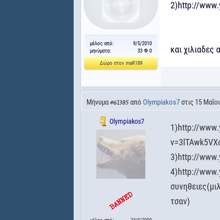
2)http://www
μέλος από:
9/5/2010
και χιλιαδες
μηνύματα:
33
0
Δώρο στον maR189
Μήνυμα
από
Olympiakos7
στις 15 Μαΐου
#61385
Olympiakos7
1)http://www
v=3lTAwk5VXq
3)http://ww
4)http://www
συνηθειες(μι
τσαν)