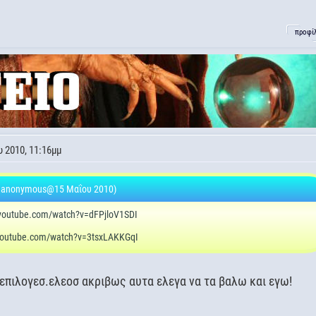
προφί
 2010, 11:16μμ
.anonymous@15 Μαΐου 2010)
.youtube.com/watch?v=dFPjloV1SDI
.youtube.com/watch?v=3tsxLAKKGqI
 επιλογεσ.ελεοσ ακριβως αυτα ελεγα να τα βαλω και εγω!