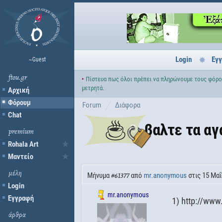
Login
Εγ
~Guest
ftou.gr
‣
Πίστευα πως όλοι πρέπει να πληρώνουμε τους φόρου
μετρητά.
Αρχική
Φόρουμ
Forum
Διάφορα
Chat
βαλτε τα αγ
premium
Rohala Art
Μαντείο
μέλη
Μήνυμα
από
mr.anonymous
στις 15 Μαΐ
#61377
Login
mr.anonymous
Εγγραφή
1) http://ww
άρθρα