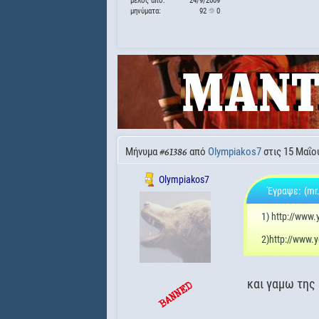
μέλος από:
24/9/2009
μηνύματα:
92
0
Μήνυμα
από
Olympiakos7
στις 15 Μαΐου
#61386
Olympiakos7
Έγραψε:
(mr
1) http://www
2)http://www
και γαμω της