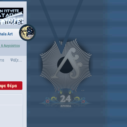
hala Art
 6 Αυγούστου
ατα
Ψάξε...
άψε θέμα
24
ΧΡΟΝΙΑ