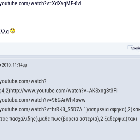
.youtube.com/watch?v=XdXvqMF-6vI
 αλλα
προφί
 2010, 11:14μμ
.youtube.com/watch?
4,2)http://www.youtube.com/watch?v=AKSxng8t3FI
w.youtube.com/watch?v=96GArWh4sww
.youtube.com/watch?v=brRK3_S5D7A 1)ασημενια σφηκα),2)κα
λτος πασχαλιδης),μαθε πως(βορεια αστερια),2 ξαδερφια(τακι