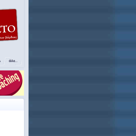
λ
άλλα...