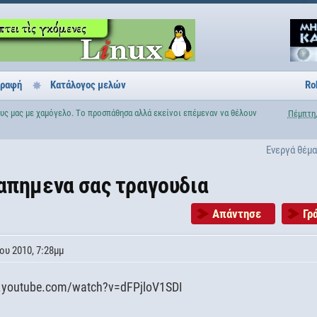
γραφή
Κατάλογος μελών
Ro
ς μας με χαμόγελο. Tο προσπάθησα αλλά εκείνοι επέμεναν να θέλουν
Πέμπτη,
Ενεργά θέμ
απημενα σας τραγουδια
Απάντησε
Γρ
ου 2010, 7:28μμ
w.youtube.com/watch?v=dFPjloV1SDI