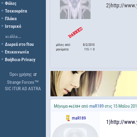
Φόλες
2)http://www
Τσεκουράτα
Πλάκα
Ιστορικό
κι άλλα...
Δωρεά στο ftou
μέλος από:
8/2/2010
μηνύματα:
115
0
Επικοινωνία
Βοήθεια-Privacy
Όροι χρήσης
Strange Forces™
SIC ITUR AD ASTRA
Μήνυμα
από
maR189
στις 15 Μαΐου 201
#61384
maR189
1)http://ww