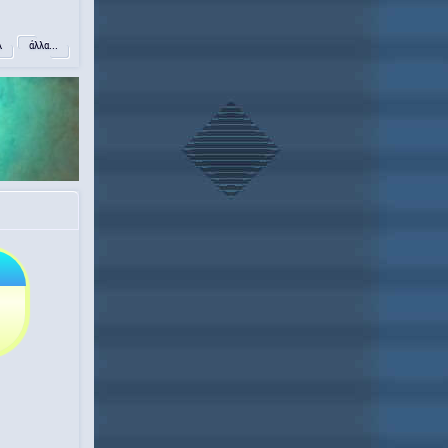
λ
άλλα...