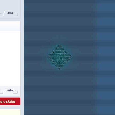
λ
άλλα...
λ
άλλα...
α σελίδα