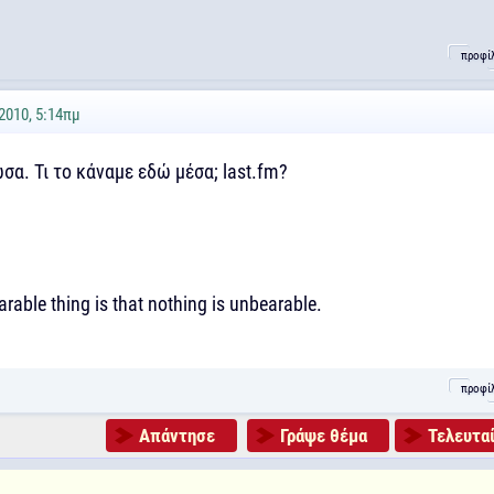
προφί
2010, 5:14πμ
σα. Τι το κάναμε εδώ μέσα; last.fm?
rable thing is that nothing is unbearable.
προφί
Απάντησε
Γράψε θέμα
Τελευταί