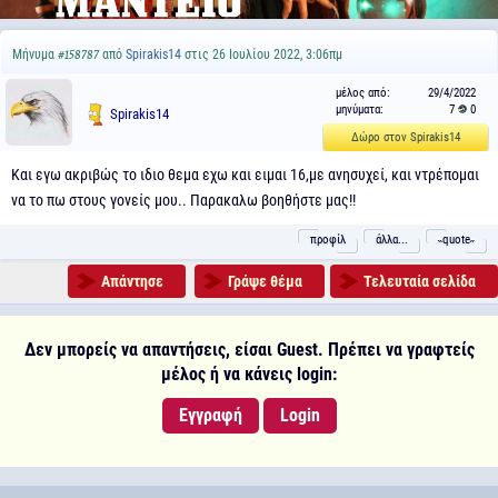
Μήνυμα
από
Spirakis14
στις 26 Ιουλίου 2022, 3:06πμ
#158787
μέλος από:
29/4/2022
μηνύματα:
7
0
Spirakis14
Δώρο στον Spirakis14
Και εγω ακριβώς το ιδιο θεμα εχω και ειμαι 16,με ανησυχεί, και ντρέπομαι
να το πω στους γονείς μου.. Παρακαλω βοηθήστε μας!!
προφίλ
άλλα...
˵quote˶
Απάντησε
Γράψε θέμα
Τελευταία σελίδα
Δεν μπορείς να απαντήσεις, είσαι Guest. Πρέπει να γραφτείς
μέλος ή να κάνεις login:
Εγγραφή
Login