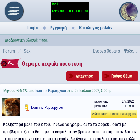
Login
Εγγραφή
Κατάλογος μελών
Διαδραστική φλασιά: Φύσα.
Forum
Sex
Ενεργά θέματα
Ψάξε...
Θεμα με κεφαλι και στυση
Απάντησε
Γράψε θέμα
Μήνυμα
από
Ioannhs Papaspyrou
στις 25 Ιουλίου 2022, 8:00πμ
#158772
μέλος από:
5/7/2022
μηνύματα:
11
0
Ioannhs Papaspyrou
Δώρο στον Ioannhs Papaspyrou
Καλησπερα μελη του φτου.. ηθελα να γραψω αυτο το φόρουμ διοτι με
προβληματίζει το θεμα με το κεφαλι οταν βρισκεται σε στυση.. οταν λοιπον
το πεος μου ειναι σε στυση το κεφάλι δε βγαινει,το κρυβει το πετσακι,αλλα