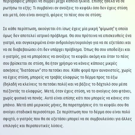
περιγράφεις μπορεί να συμβεί μέχρι κάποια ηλικία. Επίσης ήθελα να σε
ρωτήσω το εξής: Τι συμβαίνει αν ανοίξεις το κεφάλι όσο δεν έχεις στύση
και μετά, όσο είναι ανοιχτό, φέρεις το πέος σου σε στύση;
Σε κάθε περίπτωση, ακούγεται ότι ίσως έχεις μία μικρή "φίμωση" η οποία
όμως δεν αποτελεί ιατρικό πρόβλημα. Θα σου πρότεινα να επισκευθείς ένα
γιατρό, και συγκεκριμένα έναν ανδρολόγο/ουρολόγο για να σε εξετάσει και
να σε διαβεβαιώσει ότι δεν υπάρχει πρόβλημα. Όπως θα σου υποδείξει και
ο γιατρός, για να μπορέσεις να ανοίξεις το κεφάλι ακόμη και όταν το πέος
σου βρίσκεται σε στύση, θα ήταν χρήσιμο να κάνεις κάποιες μικρές
ασκήσεις "διατάσεων" στο πετσάκι σου. Κάθε φορά πριν αυνανιστείς, χωρίς
να έχεις στύση, μπορείς να τραβάς ελαφρώς το δέρμα προς τα έξω
(δηλαδή να κλείνεις το πετσάκι πολύ) και να βάζεις το δάχτυλό σου μέσα
πιέζοντάς το ελαφρώς. Μετά, όταν έχεις στύση, να το ανοίγεις όσο φτάνει,
χωρίς φυσικά να πονάς. Αυτό είναι επίσης κάτι που μπορείς να κάνεις στο
μπάνιο. Μετά από μερικούς μήνες, θα παρατηρήσεις ότι το κεφάλι σου θα
ανοίγει σταδιακά περισσότερο. Σε περίπτωση που το δέρμα σου είναι πολύ
σφιχτό, ο γιατρός που θα σε εξετάσει μπορεί να σε συμβουλεύσει για άλλες
επιλογές και θεραπευτικές λύσεις.