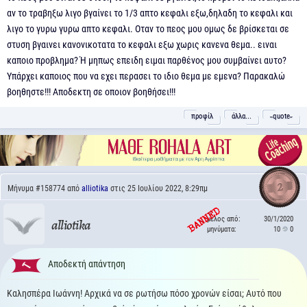
αν το τραβηξω λιγο βγαίνει το 1/3 απτο κεφαλι εξω,δηλαδη το κεφαλι και
λιγο το γυρω γυρω απτο κεφαλι. Οταν το πεος μου ομως δε βρίσκεται σε
στυση βγαινει κανονικοτατα το κεφαλι εξω χωρις κανενα θεμα.. ειναι
καποιο προβλημα? Ή μηπως επειδη ειμαι παρθένος μου συμβαίνει αυτο?
Υπάρχει καποιος που να εχει περασει το ιδιο θεμα με εμενα? Παρακαλώ
βοηθηστε!!! Αποδεκτη σε οποιον βοηθήσει!!!
προφίλ
άλλα...
˵quote˶
2
Μήνυμα
#158774
από
alliotika
στις 25 Ιουλίου 2022, 8:29πμ
μέλος από:
30/1/2020
alliotika
μηνύματα:
10
0
Αποδεκτή απάντηση
Καλησπέρα Ιωάννη! Αρχικά να σε ρωτήσω πόσο χρονών είσαι; Αυτό που