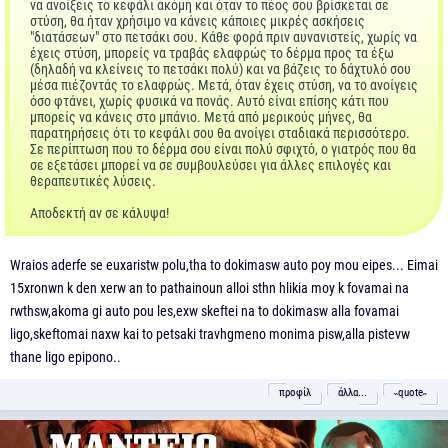
να ανοίξεις το κεφάλι ακόμη και όταν το πέος σου βρίσκεται σε
στύση, θα ήταν χρήσιμο να κάνεις κάποιες μικρές ασκήσεις
"διατάσεων" στο πετσάκι σου. Κάθε φορά πριν αυνανιστείς, χωρίς να
έχεις στύση, μπορείς να τραβάς ελαφρώς το δέρμα προς τα έξω
(δηλαδή να κλείνεις το πετσάκι πολύ) και να βάζεις το δάχτυλό σου
μέσα πιέζοντάς το ελαφρώς. Μετά, όταν έχεις στύση, να το ανοίγεις
όσο φτάνει, χωρίς φυσικά να πονάς. Αυτό είναι επίσης κάτι που
μπορείς να κάνεις στο μπάνιο. Μετά από μερικούς μήνες, θα
παρατηρήσεις ότι το κεφάλι σου θα ανοίγει σταδιακά περισσότερο.
Σε περίπτωση που το δέρμα σου είναι πολύ σφιχτό, ο γιατρός που θα
σε εξετάσει μπορεί να σε συμβουλεύσει για άλλες επιλογές και
θεραπευτικές λύσεις.
Αποδεκτή αν σε κάλυψα!
Wraios aderfe se euxaristw polu,tha to dokimasw auto poy mou eipes... Eimai
15xronwn k den xerw an to pathainoun alloi sthn hlikia moy k fovamai na
rwthsw,akoma gi auto pou les,exw skeftei na to dokimasw alla fovamai
ligo,skeftomai naxw kai to petsaki travhgmeno monima pisw,alla pistevw
thane ligo epipono..
προφίλ
άλλα...
˵quote˶