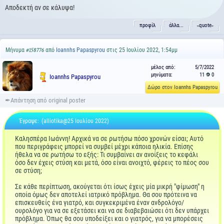
Αποδεκτή αν σε κάλυψα!
προφίλ
άλλα...
˵quote˶
Μήνυμα
από
Ioannhs Papaspyrou
στις 25 Ιουλίου 2022, 1:54μμ
#158776
μέλος από:
5/7/2022
μηνύματα:
11
0
Ioannhs Papaspyrou
Δώρο στον Ioannhs Papaspyrou
Έγραψε:
(alliotika@25 Ιουλίου 2022)
Καλησπέρα Ιωάννη! Αρχικά να σε ρωτήσω πόσο χρονών είσαι; Αυτό
που περιγράφεις μπορεί να συμβεί μέχρι κάποια ηλικία. Επίσης
ήθελα να σε ρωτήσω το εξής: Τι συμβαίνει αν ανοίξεις το κεφάλι
όσο δεν έχεις στύση και μετά, όσο είναι ανοιχτό, φέρεις το πέος σου
σε στύση;
Σε κάθε περίπτωση, ακούγεται ότι ίσως έχεις μία μικρή "φίμωση" η
οποία όμως δεν αποτελεί ιατρικό πρόβλημα. Θα σου πρότεινα να
επισκευθείς ένα γιατρό, και συγκεκριμένα έναν ανδρολόγο/
ουρολόγο για να σε εξετάσει και να σε διαβεβαιώσει ότι δεν υπάρχει
πρόβλημα. Όπως θα σου υποδείξει και ο γιατρός, για να μπορέσεις