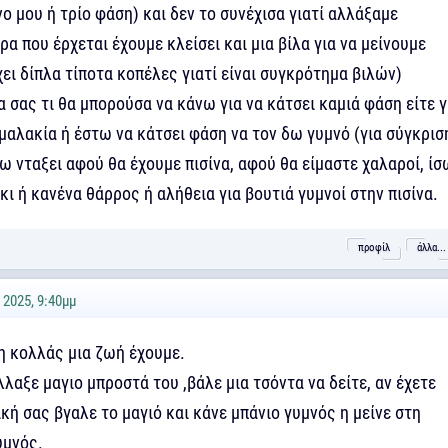
ο μου ή τρίο φάση) και δεν το συνέχισα γιατί αλλάξαμε
α που έρχεται έχουμε κλείσει και μια βίλα για να μείνουμε
χει δίπλα τίποτα κοπέλες γιατί είναι συγκρότημα βιλών)
σας τι θα μπορούσα να κάνω για να κάτσει καμιά φάση είτε γ
αλακία ή έστω να κάτσει φάση να τον δω γυμνό (για σύγκρισ
ω νταξει αφού θα έχουμε πισίνα, αφού θα είμαστε χαλαροί, ί
κι ή κανένα θάρρος ή αλήθεια για βουτιά γυμνοί στην πισίνα.
προφίλ
άλλα...
2025, 9:40μμ
η κολλάς μια ζωή έχουμε.
λλαξε μαγιο μπροστά του ,βάλε μια τσόντα να δείτε, αν έχετε
ική σας βγαλε το μαγιό και κάνε μπάνιο γυμνός η μείνε στη
υμνός.