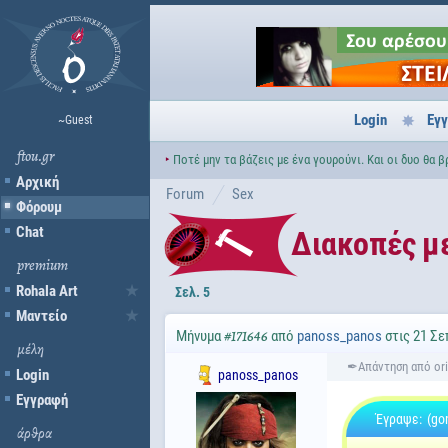
Login
Εγ
~Guest
ftou.gr
‣
Ποτέ μην τα βάζεις με ένα γουρούνι. Και οι δυο θα 
Αρχική
Forum
Sex
Φόρουμ
Chat
Διακοπές μ
premium
Rohala Art
Σελ. 5
Μαντείο
Μήνυμα
από
panoss_panos
στις 21 Σε
#171646
μέλη
Login
panoss_panos
Εγγραφή
Έγραψε:
(go
άρθρα