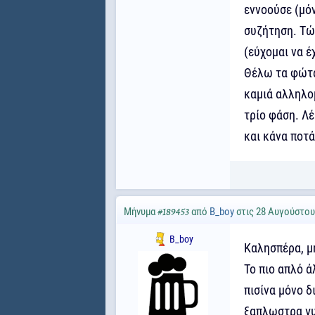
εννοούσε (μόν
συζήτηση. Τώρ
(εύχομαι να έ
Θέλω τα φώτα 
καμιά αλληλομ
τρίο φάση. Λέ
και κάνα ποτά
Μήνυμα
από
B_boy
στις 28 Αυγούστου 
#189453
B_boy
Καλησπέρα, μ
Το πιο απλό ά
πισίνα μόνο δ
ξαπλωστρα γ