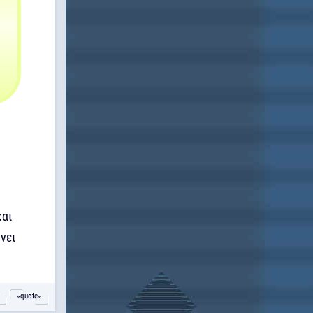
και
νει
˵quote˶