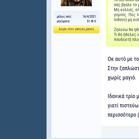
σας βγαλε το 
Μη κολλάς, απ
γυμνός. Πες τ
μέλος από:
16/4/2021
πιθανο) μη κολ
μηνύματα:
51
0
Δώρο στον panoss_panos
Ζηλεύω θα ηθε
Τι θα ήθελες 
Αποδεκτή πλο
Οκ αυτό με το
Στην ξαπλώστ
χωρίς μαγιό.
Ιδανικά τρίο 
γιατί πιστεύω
περισσότερο 