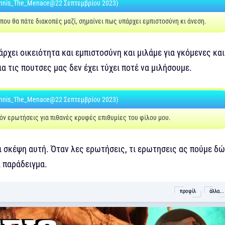
nnis_The_Menace@22 Σεπτεμβρίου 2023)
 που θα πάτε διακοπές μαζί, σημαίνει πως υπάρχει εμπιστοσύνη κι άνεση.
άρχει οικειότητα και εμπιστοσύνη και μιλάμε για γκόμενες και
ια τις πουτσες μας δεν έχει τύχει ποτέ να μιλήσουμε.
nnis_The_Menace@22 Σεπτεμβρίου 2023)
όν ερωτήσεις για πιθανές κρυφές επιθυμίες του φίλου μου.
ι σκέψη αυτή. Όταν λες ερωτήσεις, τι ερωτησεις ας πούμε δ
α παράδειγμα.
προφίλ
άλλα...