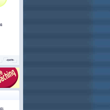
να
˵quote˶
ει