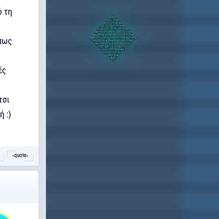
ό τη
 πως
ές
τσι
ή :)
˵quote˶