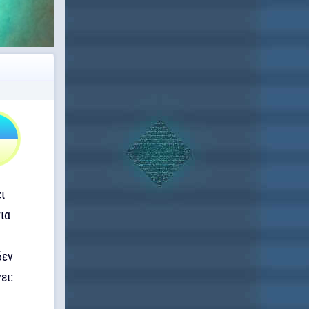
ι
για
δεν
ει: