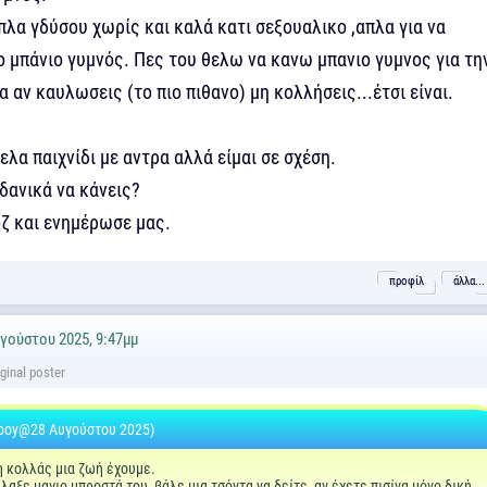
λα γδύσου χωρίς και καλά κατι σεξουαλικο ,απλα για να
ο μπάνιο γυμνός. Πες του θελω να κανω μπανιο γυμνος για τη
α αν καυλωσεις (το πιο πιθανο) μη κολλήσεις...έτσι είναι.
λα παιχνίδι με αντρα αλλά είμαι σε σχέση.
ιδανικά να κάνεις?
ζ και ενημέρωσε μας.
προφίλ
άλλα...
γούστου 2025, 9:47μμ
boy@28 Αυγούστου 2025)
 κολλάς μια ζωή έχουμε.
λλαξε μαγιο μπροστά του ,βάλε μια τσόντα να δείτε, αν έχετε πισίνα μόνο δική