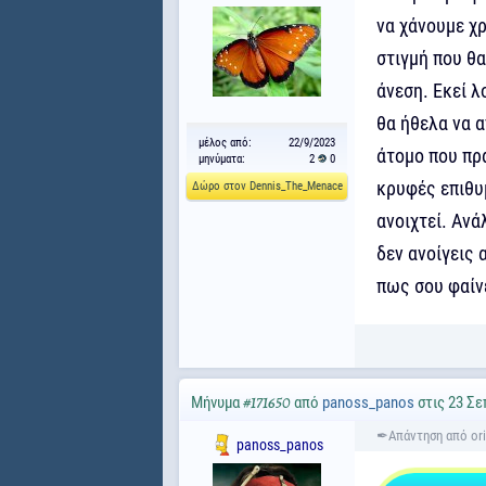
να χάνουμε χ
στιγμή που θα
άνεση. Εκεί λ
θα ήθελα να 
μέλος από:
22/9/2023
άτομο που πρ
μηνύματα:
2
0
κρυφές επιθυμ
Δώρο στον Dennis_The_Menace
ανοιχτεί. Ανά
δεν ανοίγεις 
πως σου φαίν
Μήνυμα
από
panoss_panos
στις 23 Σε
#171650
panoss_panos