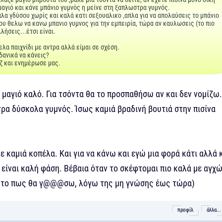
μαγιό και κάνε μπάνιο γυμνός η μείνε στη ξαπλωστρα γυμνός.
λα γδύσου χωρίς και καλά κατι σεξουαλικο ,απλα για να απολαύσεις το μπάνιο
ου θελω να κανω μπανιο γυμνος για την εμπειρία, τώρα αν καυλωσεις (το πιο
λήσεις...έτσι είναι.
λα παιχνίδι με αντρα αλλά είμαι σε σχέση.
ιδανικά να κάνεις?
ζ και ενημέρωσε μας.
 μαγιό καλό. Για τσόντα θα το προσπαθήσω αν και δεν νομίζω.
ρα δύσκολα γυμνός. Ίσως καμιά βραδινή βουτιά στην πισίνα
με καμιά κοπέλα. Και για να κάνω και εγώ μια φορά κάτι αλλά 
 είναι καλή φάση. Βέβαια όταν το σκέφτομαι πιο καλά με αγχώ
(το πως θα γ@@@σω, λόγω της μη γνώσης έως τώρα)
προφίλ
άλλα...