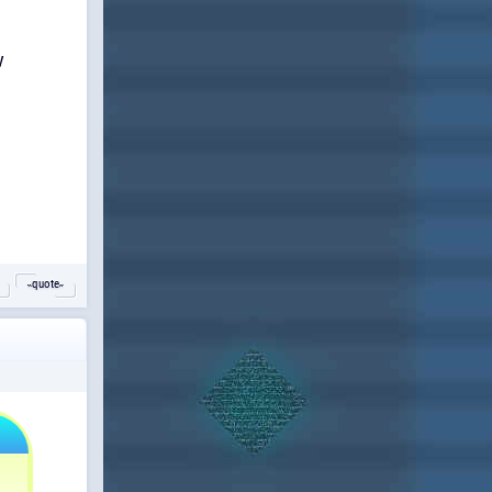
ν
˵quote˶