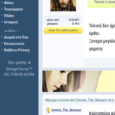
Τελικά τι έγιν
Φόλες
Τσεκουράτα
Πλάκα
μέλος από:
16/4/2021
Ιστορικό
μηνύματα:
51
0
Τελικά δεν ήρ
Δώρο στον panoss_panos
κι άλλα...
έρθει.
Δωρεά στο ftou
Ξενερα μεγάλη
Επικοινωνία
γαματη
Βοήθεια-Privacy
Όροι χρήσης
Strange Forces™
SIC ITUR AD ASTRA
Μήνυμα
από
Dennis_The_Menace
στις
#171648
Dennis_The_Menace
Καλησπέρα φί