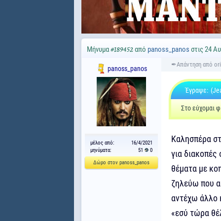
Μήνυμα
από
panoss_panos
στις 24 Αυ
#189452
panoss_panos
Έγραψε:
(Je
Στο εύχομαι φί
Καλησπέρα στ
μέλος από:
16/4/2021
μηνύματα:
51
0
για διακοπές 
Δώρο στον panoss_panos
θέματα με κοπ
ζηλεύω που αυ
αντέχω άλλο κ
«εσύ τώρα θέ