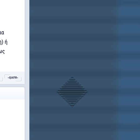
ια
η) ή
σως
˵quote˶