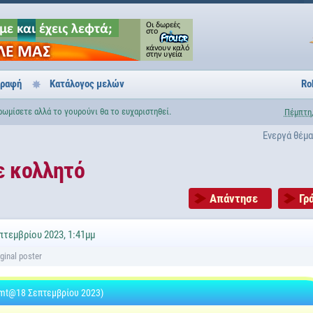
γραφή
Κατάλογος μελών
Ro
βρωμίσετε αλλά το γουρούνι θα το ευχαριστηθεί.
Πέμπτη,
Ενεργά θέμ
ε κολλητό
Απάντησε
Γρ
πτεμβρίου 2023, 1:41μμ
mt@18 Σεπτεμβρίου 2023)