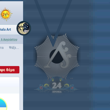
hala Art
 6 Αυγούστου
ατα
Ψάξε...
άψε θέμα
24
ΧΡΟΝΙΑ