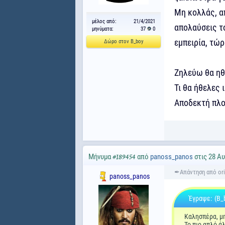
Μη κολλάς, απ
μέλος από:
21/4/2021
απολαύσεις τ
μηνύματα:
37
0
εμπειρία, τώρ
Δώρο στον B_boy
Ζηλεύω θα ηθε
Τι θα ήθελες 
Αποδεκτή πλο
Μήνυμα
από
panoss_panos
στις 28 Αυ
#189454
panoss_panos
Έγραψε:
(B_
Καλησπέρα, μη
Το πιο απλό ά