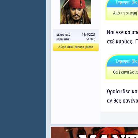
Έγραψε:
(De
Από τη στιγμή
Ναι γενικά υπ
μέλος από:
16/4/2021
μηνύματα:
51
0
σεξ κυρίως. Γ
Δώρο στον panoss_panos
Έγραψε:
(De
Θα έκανα λοιπ
Ωραία ιδεα κα
αν θες κανέν