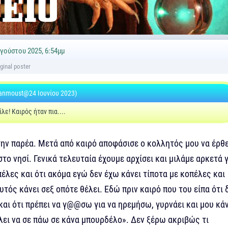
γούστου 2025, 6:54μμ
anmoust@24 Ιουνίου 2023)
λε! Καιρός ήταν πια....
ην παρέα. Μετά από καιρό αποφάσισε ο κολλητός μου να έρθε
στο νησί. Γενικά τελευταία έχουμε αρχίσει και μιλάμε αρκετά 
έλες και ότι ακόμα εγώ δεν έχω κάνει τίποτα με κοπέλες και
τός κάνει σεξ οπότε θέλει. Εδώ πριν καιρό που του είπα ότι 
αι ότι πρέπει να γ@@σω για να ηρεμήσω, γυρνάει και μου κάν
λει να σε πάω σε κάνα μπουρδέλο». Δεν ξέρω ακριβώς τι