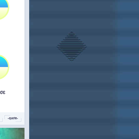
ώσε
˵quote˶