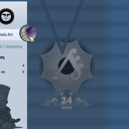
hala Art
ή, 7 Αυγούστου
ηση
4
 απ.
0
24
ΧΡΟΝΙΑ