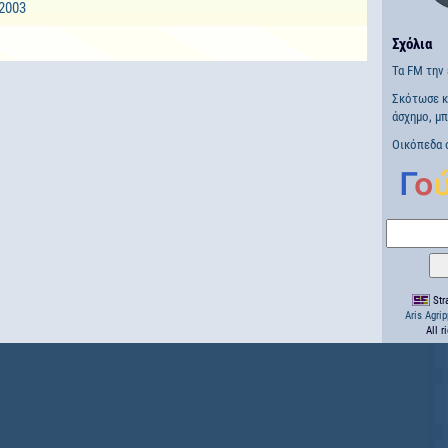
2003
Σχόλια
Τα FM την 
Σκότωσε κ
άσχημο, μ
Οικόπεδα 
Stra
Aris Agri
All r