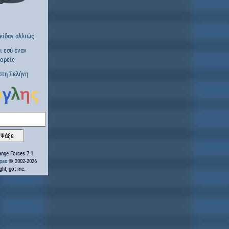
είδαν αλλιώς
ι εσύ έναν
πορείς
στη Σελήνη
nge Forces 7.1
ppas
© 2002-2026
ight, got me.