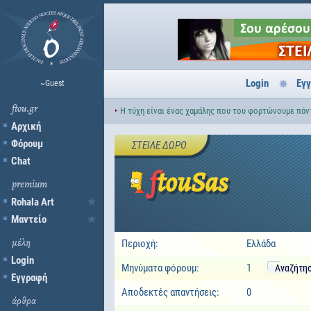
Login
Εγ
~Guest
ftou.gr
‣
Η τύχη είναι ένας χαμάλης που του φορτώνουμε πάντ
Αρχική
Φόρουμ
ΣΤΕΊΛΕ ΔΏΡΟ
Chat
ftouSas
premium
Rohala Art
Μαντείο
μέλη
Περιοχή:
Ελλάδα
Login
Μηνύματα φόρουμ:
1
Αναζήτη
Εγγραφή
Αποδεκτές απαντήσεις:
0
άρθρα