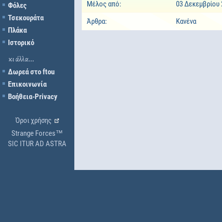
Μέλος από:
03 Δεκεμβρίου 
Φόλες
Τσεκουράτα
Άρθρα:
Κανένα
Πλάκα
Ιστορικό
κι άλλα...
Δωρεά στο ftou
Επικοινωνία
Βοήθεια-Privacy
Όροι χρήσης
Strange Forces™
SIC ITUR AD ASTRA