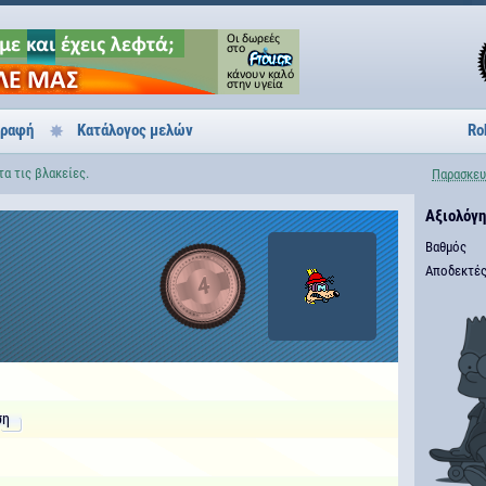
γραφή
Κατάλογος μελών
Ro
α τις βλακείες.
Παρασκευ
Αξιολόγ
Βαθμός
Αποδεκτές
4
ση