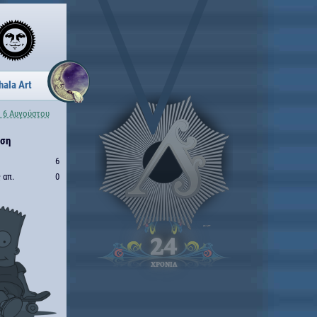
hala Art
 6 Αυγούστου
ηση
6
 απ.
0
24
ΧΡΟΝΙΑ