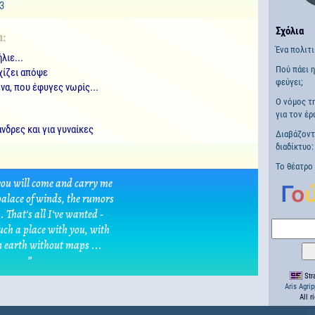
3
Σχόλια
α:
Ένα πολιτ
λιε...
Πού πάει 
χίζει απόψε
φεύγει;
ένα, που έφυγες νωρίς...
Ο νόμος τ
για τον έρ
νδρες και για γυναίκες
Διαβάζοντ
διαδίκτυο:
Το θέατρο
you will come and carry me
palace of winds, the rumors
. That's all I've wanted -
uch a place with you, with
n earth without maps ...
”
Stra
Aris Agri
All r