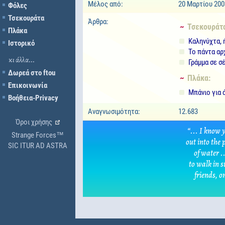
Μέλος από:
20 Μαρτίου 200
Φόλες
Τσεκουράτα
Άρθρα:
~ Τσεκουράτ
Πλάκα
Καληνύχτα, ή
Ιστορικό
Το πάντα αρ
κι άλλα...
Γράμμα σε σ
Δωρεά στο ftou
~ Πλάκα:
Επικοινωνία
Μπάνιο για ά
Βοήθεια-Privacy
Αναγνωσιμότητα:
12.683
Όροι χρήσης
“... I know 
Strange Forces™
out into the 
SIC ITUR AD ASTRA
of water ..
to walk in s
friends, o