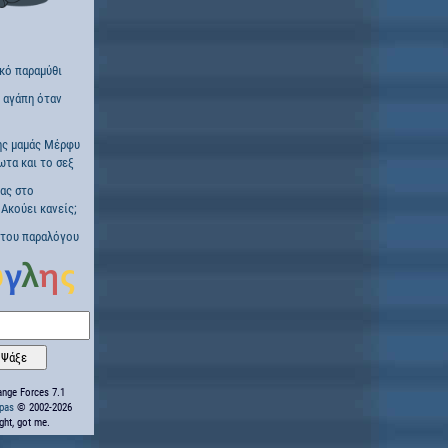
ικό παραμύθι
η αγάπη όταν
ης μαμάς Μέρφυ
ωτα και το σεξ
ας στο
 Ακούει κανείς;
 του παραλόγου
nge Forces 7.1
ppas
© 2002-2026
ight, got me.