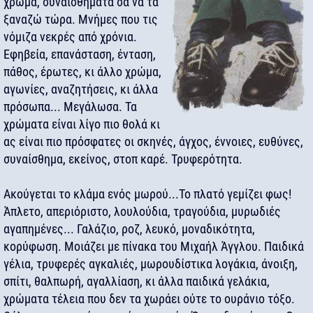
χρώμα, συναισθήματα σα να τα
ξαναζώ τώρα. Μνήμες που τις
νόμιζα νεκρές από χρόνια.
Εφηβεία, επανάσταση, ένταση,
πάθος, έρωτες, κι άλλο χρώμα,
αγωνίες, αναζητήσεις, κι άλλα
πρόσωπα... Μεγάλωσα. Τα
χρώματα είναι λίγο πιο θολά κι
ας είναι πιο πρόσφατες οι σκηνές, άγχος, έννοιες, ευθύνες,
συναίσθημα, εκείνος, στοπ καρέ. Τρυφερότητα.
Ακούγεται το κλάμα ενός μωρού...Το πλατό γεμίζει φως!
Άπλετο, απεριόριστο, λουλούδια, τραγούδια, μυρωδιές
αγαπημένες... Γαλάζιο, ροζ, λευκό, μοναδικότητα,
κορύφωση. Μοιάζει με πίνακα του Μιχαήλ Άγγλου. Παιδικά
γέλια, τρυφερές αγκαλιές, μωρουδίστικα λογάκια, άνοιξη,
σπίτι, θαλπωρή, αγαλλίαση, κι άλλα παιδικά γελάκια,
χρώματα τέλεια που δεν τα χωράει ούτε το ουράνιο τόξο.