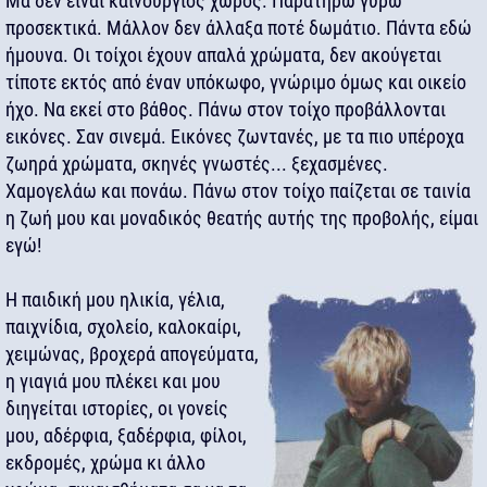
Μα δεν είναι καινούργιος χώρος. Παρατηρώ γύρω
προσεκτικά. Μάλλον δεν άλλαξα ποτέ δωμάτιο. Πάντα εδώ
ήμουνα. Οι τοίχοι έχουν απαλά χρώματα, δεν ακούγεται
τίποτε εκτός από έναν υπόκωφο, γνώριμο όμως και οικείο
ήχο. Να εκεί στο βάθος. Πάνω στον τοίχο προβάλλονται
εικόνες. Σαν σινεμά. Εικόνες ζωντανές, με τα πιο υπέροχα
ζωηρά χρώματα, σκηνές γνωστές... ξεχασμένες.
Χαμογελάω και πονάω. Πάνω στον τοίχο παίζεται σε ταινία
η ζωή μου και μοναδικός θεατής αυτής της προβολής, είμαι
εγώ!
Η παιδική μου ηλικία, γέλια,
παιχνίδια, σχολείο, καλοκαίρι,
χειμώνας, βροχερά απογεύματα,
η γιαγιά μου πλέκει και μου
διηγείται ιστορίες, οι γονείς
μου, αδέρφια, ξαδέρφια, φίλοι,
εκδρομές, χρώμα κι άλλο