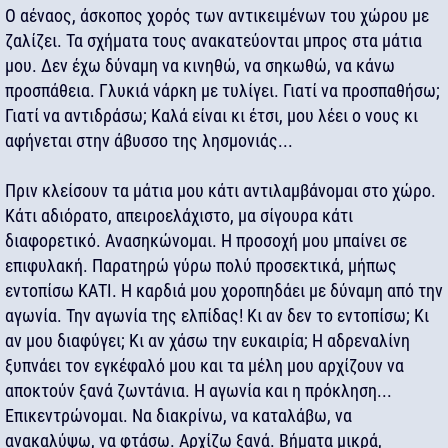
Ο αέναος, άσκοπος χορός των αντικειμένων του χώρου με
ζαλίζει. Τα σχήματα τους ανακατεύονται μπρος στα μάτια
μου. Δεν έχω δύναμη να κινηθώ, να σηκωθώ, να κάνω
προσπάθεια. Γλυκιά νάρκη με τυλίγει. Γιατί να προσπαθήσω;
Γιατί να αντιδράσω; Καλά είναι κι έτσι, μου λέει ο νους κι
αφήνεται στην άβυσσο της λησμονιάς...
Πριν κλείσουν τα μάτια μου κάτι αντιλαμβάνομαι στο χώρο.
Κάτι αδιόρατο, απειροελάχιστο, μα σίγουρα κάτι
διαφορετικό. Ανασηκώνομαι. Η προσοχή μου μπαίνει σε
επιφυλακή. Παρατηρώ γύρω πολύ προσεκτικά, μήπως
εντοπίσω ΚΑΤΙ. Η καρδιά μου χοροπηδάει με δύναμη από την
αγωνία. Την αγωνία της ελπίδας! Κι αν δεν το εντοπίσω; Κι
αν μου διαφύγει; Κι αν χάσω την ευκαιρία; Η αδρεναλίνη
ξυπνάει τον εγκέφαλό μου και τα μέλη μου αρχίζουν να
αποκτούν ξανά ζωντάνια. Η αγωνία και η πρόκληση...
Επικεντρώνομαι. Να διακρίνω, να καταλάβω, να
ανακαλύψω, να φτάσω. Αρχίζω ξανά. Βήματα μικρά,