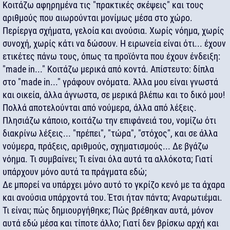
Κοιτάζω αφηρημένα τις "πρακτικές σκέψεις" και τους
αριθμούς που αιωρούνται μονίμως μέσα στο χώρο.
Περίεργα σχήματα, γελοία και ανούσια. Χωρίς νόημα, χωρίς
συνοχή, χωρίς κάτι να δώσουν. Η ειρωνεία είναι ότι... έχουν
ετικέτες πάνω τους, όπως τα προϊόντα που έχουν ένδειξη:
"made in..." Κοιτάζω μερικά από κοντά. Απίστευτο: δίπλα
στο "made in..." γράφουν ονόματα. Άλλα μου είναι γνωστά
και οικεία, άλλα άγνωστα, σε μερικά βλέπω και το δικό μου!
Πολλά αποτελούνται από νούμερα, άλλα από λέξεις.
Πλησιάζω κάποιο, κοιτάζω την επιφάνειά του, νομίζω ότι
διακρίνω λέξεις... "πρέπει", "τώρα", "στόχος", και σε άλλα
νούμερα, πράξεις, αριθμούς, σχηματισμούς... Δε βγάζω
νόημα. Τι συμβαίνει; Τι είναι όλα αυτά τα αλλόκοτα; Γιατί
υπάρχουν μόνο αυτά τα πράγματα εδώ;
Δε μπορεί να υπάρχει μόνο αυτό το γκρίζο κενό με τα άχαρα
και ανούσια υπάρχοντά του. Έτσι ήταν πάντα; Αναρωτιέμαι.
Τι είναι; πώς δημιουργήθηκε; Πώς βρέθηκαν αυτά, μόνον
αυτά εδώ μέσα και τίποτε άλλο; Γιατί δεν βρίσκω αρχή και