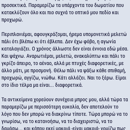
προσεκτικά. Παραμερίζω τα υπάρχοντα του δωματίου που
κατακλύζουν όλο και πιο συχνά το οπτικό μου πεδίο και
προχωρώ.
Περιπλανιέμαι, αφουγκράζομαι, ήρεμα υπομονετικά μελετώ
πάλι ότι βλέπω κι ότι έβλεπα. Δεν έχω φόβο, η αγωνία
καταλαγιάζει. Ο χρόνος άλλωστε δεν είναι έννοια εδώ μέσα.
Και ψάχνω. Αναρωτιέμαι, μελετώ, ανακαλύπτω και πάλι το
γκρίζο άπειρο, το αέναο, αλλά με πτυχές διαφορετικές, με
άλλο μάτι, με προσμονή. Θέλω πάλι να ψάξω κάθε σπιθαμή,
προχωρώ, αγγίζω, νιώθω. Κάτι αλλάζει. Ναι το ξέρω. Είμαι
στο ίδιο τέλμα μα είναι... διαφορετικά.
Τα αντικείμενα χορεύουν συνέχεια μπρος μου, αλλά τώρα τα
παραμερίζω με περισσότερη ευκολία, δεν αποτελούν το
λόγο που δεν μπορώ να διακρίνω τίποτε. Τώρα μπορώ να το
γνωρίσω, να το κατανοήσω, να το διαχειριστώ, να το
δαμάσω... και κάπου εκεί μακριά -είναι μακριά- νομίζω πως