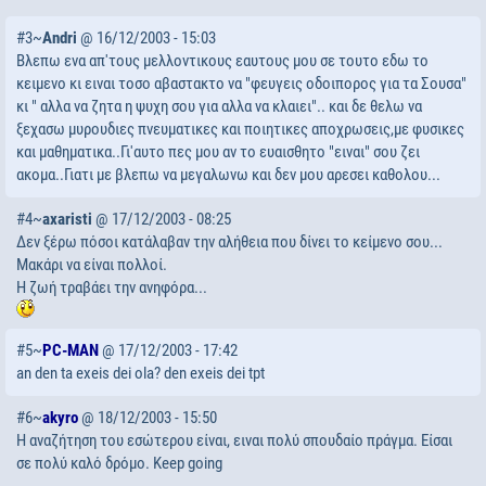
#3~
Andri
@ 16/12/2003 - 15:03
Βλεπω ενα απ'τους μελλοντικους εαυτους μου σε τουτο εδω το
κειμενο κι ειναι τοσο αβαστακτο να "φευγεις οδοιπορος για τα Σουσα"
κι " αλλα να ζητα η ψυχη σου για αλλα να κλαιει".. και δε θελω να
ξεχασω μυρουδιες πνευματικες και ποιητικες αποχρωσεις,με φυσικες
και μαθηματικα..Γι'αυτο πες μου αν το ευαισθητο "ειναι" σου ζει
ακομα..Γιατι με βλεπω να μεγαλωνω και δεν μου αρεσει καθολου...
#4~
axaristi
@ 17/12/2003 - 08:25
Δεν ξέρω πόσοι κατάλαβαν την αλήθεια που δίνει το κείμενο σου...
Μακάρι να είναι πολλοί.
Η ζωή τραβάει την ανηφόρα...
#5~
PC-MAN
@ 17/12/2003 - 17:42
an den ta exeis dei ola? den exeis dei tpt
#6~
akyro
@ 18/12/2003 - 15:50
Η αναζήτηση του εσώτερου είναι, ειναι πολύ σπουδαίο πράγμα. Είσαι
σε πολύ καλό δρόμο. Keep going