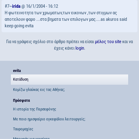
#7~
irida
@ 16/1/2004 - 16:12
Η φωτεινοτητα των χρωματων,των εικονων ,των στιγμων ας
αποτελουν φαρο ...στα βηματα των επιλογων μας....as akuros said
keep going evita
Για να γράψεις σχόλιο στο άρθρο πρέπει να είσαι
μέλος του site
και να
έχεις κάνει
login
.
evita
Κατάδυση
Κομίζω γλαύκας εις τας Αθήνας;
Πρόσφατα
Η ιστορία της Περσεφόνης
Με ποιο ημισφαίριο εγκεφάλου λειτουργείς;
Ταυρομαχίες
Μπουφάν για γυναίκες