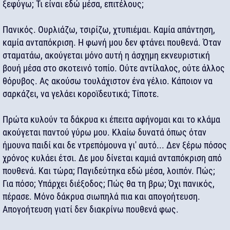
ξεφύγω; Τι είναι εδώ μέσα, επιτέλους;
Πανικός. Ουρλιάζω, τσιρίζω, χτυπιέμαι. Καμία απάντηση,
καμία ανταπόκριση. Η φωνή μου δεν φτάνει πουθενά. Όταν
σταματάω, ακούγεται μόνο αυτή η άσχημη εκνευριστική
βουή μέσα στο σκοτεινό τοπίο. Ούτε αντίλαλος, ούτε άλλος
θόρυβος. Ας ακούσω τουλάχιστον ένα γέλιο. Κάποιον να
σαρκάζει, να γελάει κοροϊδευτικά; Τίποτε.
Πρώτα κυλούν τα δάκρυα κι έπειτα αφήνομαι και το κλάμα
ακούγεται παντού γύρω μου. Κλαίω δυνατά όπως όταν
ήμουνα παιδί και δε ντρεπόμουνα γι' αυτό... Δεν ξέρω πόσος
χρόνος κυλάει έτσι. Δε μου δίνεται καμιά ανταπόκριση από
πουθενά. Και τώρα; Παγιδεύτηκα εδώ μέσα, λοιπόν. Πώς;
Για πόσο; Υπάρχει διέξοδος; Πώς θα τη βρω; Όχι πανικός,
πέρασε. Μόνο δάκρυα σιωπηλά πια και απογοήτευση.
Απογοήτευση γιατί δεν διακρίνω πουθενά φως.