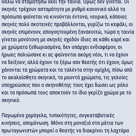
Θέλω να σταματήσω εκεί την ταινία. Όμως δεν γίνεται. Οι
σκηνές τρέχουν ασταμάτητα με ρυθμό κανονικό αλλά τα
πρόσωπα φαίνεται να κινούνται έντονα, νευρικά, κάποιες
σκηνές πολύ σκοτεινές προβάλλονται, γυρίζω το κεφάλι, οι
σκηνές επιμένουν, απογοητευμένη ξανακοιτώ, τώρα η ταινία
γίνεται μονότονη με σκηνές σχεδόν ίδιες σε κάθε καρέ και
με χρώματα ξεθωριασμένα, δεν υπάρχει ενδιαφέρον, οι
ήρωες παλιώσανε κι ας φαίνονται ακόμη νέοι, τι να έχουν
να δείξουν; αλλά έχουν το ξέρω σαν θεατής ότι έχουν, όμως
χάνονται τα χρώματα και τα ταλέντα στην ομίχλη, πίσω από
το ακαλαίσθητο σκηνικό, τα μουντά χρώματα, τις γελοίες
υποχρεώσεις που ο σκηνοθέτης τους έχει δώσει ως ρόλο
και τα πρόσωπά τους αποκτούν το ίδιο γκρίζο χρώμα με το
σκηνικό.
Παγωμένα χαμόγελα, τυπικότητες, συγκαταβατικές
κινήσεις, απομόνωση. Μόνο στη μοναξιά στα μάτια των
πρωταγωνιστών μπορεί ο θεατής να διακρίνει τη λαχτάρα