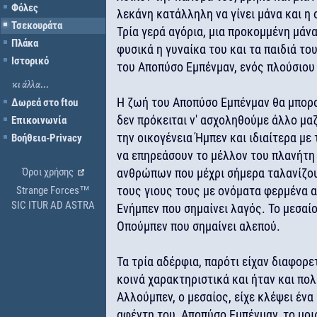
Φόλες
λεκάνη κατάλληλη να γίνει μάνα και η
Τσεκουράτα
Τρία γερά αγόρια, μια προκομμένη μάνα
Πλάκα
φυσικά η γυναίκα του και τα παιδιά το
Ιστορικό
του Αποπύσο Εμπένμαν, ενός πλούσιου
κι άλλα...
Η ζωή του Αποπύσο Εμπένμαν θα μπορού
Δωρεά στο ftou
δεν πρόκειται ν' ασχοληθούμε άλλο μαζ
Επικοινωνία
την οικογένεια Ήμπεν και ιδιαίτερα με
Βοήθεια-Privacy
να επηρεάσουν το μέλλον του πλανήτη 
Όροι χρήσης
ανθρώπων που μέχρι σήμερα ταλανίζου
τους γιους τους με ονόματα φερμένα α
Strange Forces™
SIC ITUR AD ASTRA
Ενήμπεν που σημαίνει λαγός. Το μεσαίο
Οπούμπεν που σημαίνει αλεπού.
Τα τρία αδέρφια, παρότι είχαν διαφορε
κοινά χαρακτηριστικά και ήταν και πο
Αλλούμπεν, ο μεσαίος, είχε κλέψει ένα 
αφέντη του, Αποπύσο Εμπένμαν, το μοι