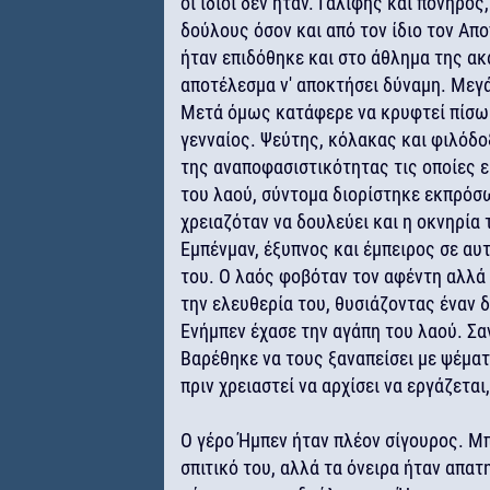
οι ίδιοι δεν ήταν. Γαλίφης και πονηρός
δούλους όσον και από τον ίδιο τον Α
ήταν επιδόθηκε και στο άθλημα της α
αποτέλεσμα ν' αποκτήσει δύναμη. Μεγά
Μετά όμως κατάφερε να κρυφτεί πίσω 
γενναίος. Ψεύτης, κόλακας και φιλόδοξ
της αναποφασιστικότητας τις οποίες εί
του λαού, σύντομα διορίστηκε εκπρό
χρειαζόταν να δουλεύει και η οκνηρία
Εμπένμαν, έξυπνος και έμπειρος σε αυ
του. Ο λαός φοβόταν τον αφέντη αλλά
την ελευθερία του, θυσιάζοντας έναν δ
Ενήμπεν έχασε την αγάπη του λαού. Σα
Βαρέθηκε να τους ξαναπείσει με ψέματα
πριν χρειαστεί να αρχίσει να εργάζεται
Ο γέρο Ήμπεν ήταν πλέον σίγουρος. Μπ
σπιτικό του, αλλά τα όνειρα ήταν απατη