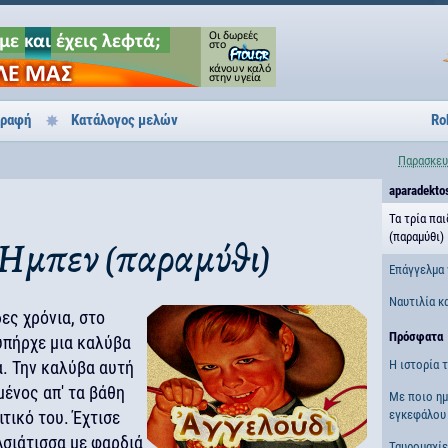
γραφή
Κατάλογος μελών
Ro
Παρασκευ
aparadekto
Τα τρία πα
(παραμύθι)
υ Ήμπεν (παραμύθι)
Επάγγελμα 
Ναυτιλία κ
δες χρόνια, στο
Πρόσφατα
υπήρχε μια καλύβα
α. Την καλύβα αυτή
Η ιστορία 
μένος απ' τα βάθη
Με ποιο ημ
ιτικό του. Έχτισε
εγκεφάλου 
Ασιάτισσα με φαρδιά
Ταυρομαχί