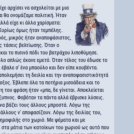
χε αρχίσει να ασχολείται με μια
 θα ονομάζαμε πολιτική. Ήταν
λλά είχε κι άλλα χαρίσματα:
Κυρίως όμως ήταν τεμπέλης.
ρός, μικρός ήταν αναποφάσιστος,
ς τάσεις βελτίωσης. Όταν ο
και το πισινό πόδι του βατράχου λιποθύμησε.
κύλο απλώς έκανε εμετό. Όταν τέλος του έδωσε το
α έβαλε σ' ένα μπαούλο και δεν είπε κουβέντα.
ολεμήσει τη δειλία και την αναποφασιστικότητά
δοξος. Έβλεπε όλα τα ποτήρια μισοάδεια και το
η του φράση ήταν «μπα, δε γίνεται. Αποκλείεται
ξυπνος. Φοβόταν τα πάντα αλλά έβρισκε λύσεις.
να βάζει τους άλλους μπροστά. Λόγω της
άλλους ν' αποφασίζουν. Λόγω της δειλίας του,
ύ δημοφιλής στο χωριό. Με ψέματα και με
ι στα μάτια των κατοίκων του χωριού ως αυτό που