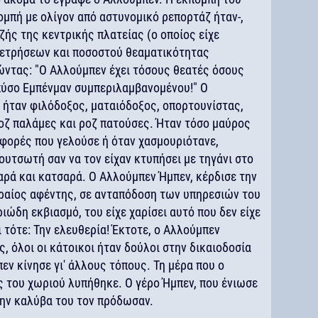
μπή με ολίγον από αστυνομικό ρεπορτάζ ήταν-,
ζής της κεντρικής πλατείας (ο οποίος είχε
μετρήσεων και ποσοστού θεαματικότητας
ώντας: "Ο Αλλούμπεν έχει τόσους θεατές όσους
οπύσο Εμπένμαν συμπεριλαμβανομένου!" Ο
 ήταν φιλόδοξος, ματαιόδοξος, οπορτουνίστας,
οζ παλάμες και ροζ πατούσες. Ήταν τόσο μαύρος
ς φορές που γελούσε ή όταν χασμουριότανε,
ουτσωτή σαν να τον είχαν κτυπήσει με τηγάνι στο
αρά και κατσαρά. Ο Αλλούμπεν Ήμπεν, κέρδισε την
βραίος αφέντης, σε ανταπόδοση των υπηρεσιών του
ώδη εκβιασμό, του είχε χαρίσει αυτό που δεν είχε
ι τότε: Την ελευθερία! Έκτοτε, ο Αλλούμπεν
, όλοι οι κάτοικοι ήταν δούλοι στην δικαιοδοσία
εν κίνησε γι' άλλους τόπους. Τη μέρα που ο
ς του χωριού λυπήθηκε. Ο γέρο Ήμπεν, που ένιωσε
ι την καλύβα του τον πρόδωσαν.