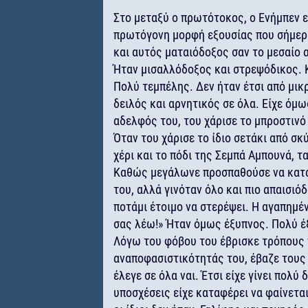
Στο μεταξύ ο πρωτότοκος, ο Ενήμπεν εί
πρωτόγονη μορφή εξουσίας που σήμερα
και αυτός ματαιόδοξος σαν το μεσαίο α
Ήταν μισαλλόδοξος και στρεψόδικος. 
Πολύ τεμπέλης. Δεν ήταν έτσι από μικ
δειλός και αρνητικός σε όλα. Είχε όμω
αδελφός του, του χάρισε το μπροστινό 
Όταν του χάρισε το ίδιο σετάκι από σ
χέρι και το πόδι της Σεμπά Αμπουνά, τ
Καθώς μεγάλωνε προσπαθούσε να καταπ
του, αλλά γινόταν όλο και πιο απαισιό
ποτάμι έτοιμο να στερέψει. Η αγαπημέν
σας λέω!» Ήταν όμως έξυπνος. Πολύ έ
Λόγω του φόβου του έβρισκε τρόπους 
αναποφασιστικότητάς του, έβαζε τους 
έλεγε σε όλα ναι. Έτσι είχε γίνει πολ
υποσχέσεις είχε καταφέρει να φαίνετα