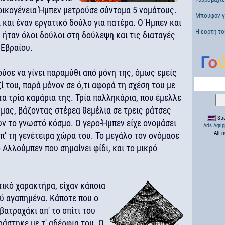
 οικογένεια Ήμπεν μετρούσε σύντομα 5 νομάτους.
Μπουφάν γι
 και έναν εργατικό δούλο για πατέρα. Ο Ήμπεν και
Η εορτή το
υ ήταν όλοι δούλοι στη δούλεψη και τις διαταγές
 Εβραίου.
σε να γίνει παραμύθι από μόνη της, όμως εμείς
ί του, παρά μόνον σε ό,τι αφορά τη σχέση του με
 τα τρία καμάρια της. Τρία παλληκάρια, που έμελλε
μας, βάζοντας στέρεα θεμέλια σε τρεις ράτσες
Stra
ν το γνωστό κόσμο. Ο γερο-Ήμπεν είχε ονομάσει
Aris Agri
All r
π' τη γενέτειρα χώρα του. Το μεγάλο τον ονόμασε
 Αλλούμπεν που σημαίνει φίδι, και το μικρό
τικό χαρακτήρα, είχαν κάποια
λύ αγαπημένα. Κάποτε που ο
βατραχάκι απ' το σπίτι του
ράστηκε με τ' αδέρφια του. Ο