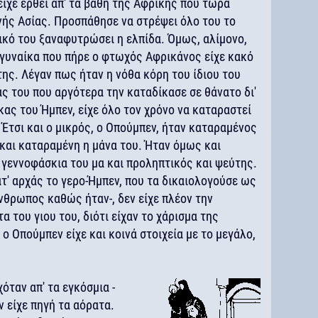
είχε έρθει απ' τα βάθη της Αφρικής που τώρα
νής Ασίας. Προσπάθησε να στρέψει όλο του το
τικό του ξαναφυτρώσει η ελπίδα. Όμως, αλίμονο,
 γυναίκα που πήρε ο φτωχός Αφρικάνος είχε κακό
της. Λέγαν πως ήταν η νόθα κόρη του ίδιου του
ς του που αργότερα την καταδίκασε σε θάνατο δι'
ίκας του Ήμπεν, είχε όλο τον χρόνο να καταραστεί
 Έτσι και ο μικρός, ο Οπούμπεν, ήταν καταραμένος
και καταραμένη η μάνα του. Ήταν όμως και
 γεννοφάσκια του μα και προληπτικός και ψεύτης.
ατ' αρχάς το γερο-Ήμπεν, που τα δικαιολογούσε ως
νθρωπος καθώς ήταν-, δεν είχε πλέον την
α του γιου του, διότι είχαν το χάρισμα της
ο Οπούμπεν είχε και κοινά στοιχεία με το μεγάλο,
όταν απ' τα εγκόσμια -
ν είχε πηγή τα αόρατα.