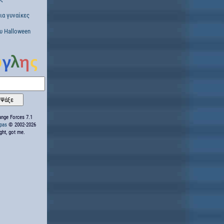
α γυναίκες
υ Halloween
nge Forces 7.1
ppas
© 2002-2026
ight, got me.