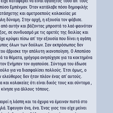
, είχε καταφέρει να είναι αγαπητός τόσο απ' τους
ποπύσο Εμπένμαν. Όταν κατάλαβε πόσο δημοφιλής
κατάσχετης και αμετροεπούς κολακείας με
λη δύναμη. Στην αρχή, η εξουσία τον φόβισε.
από αυτήν και βάζοντας μπροστά το λαό φαινόταν
ος, σε συνδυασμό με τις αρετές της δειλίας και
χε κρύψει πίσω απ' την εξουσία που δίνει η αγάπη
σωπος όλων των δούλων. Σαν εκπρόσωπος δεν
 του έβρισκε την απόλυτη ικανοποίηση. Ο Αποπύσο
τά τα θέματα, γρήγορα ανησύχησε για τα κεκτημένα
 τον Ενήμπεν τον αγαπούσε. Σύντομα του έδωσε
ούλο για να διασφαλίσει πολλούς. Έτσι όμως, ο
ν ελεύθερος δεν ήταν πλέον ένας απ' αυτούς.
 και κολακείες ότι είναι δικός τους και σύντομα ,
, κίνησε για άλλους τόπους.
ορεί η λάσπη και τα άχυρα να έμειναν πιστά στο
λά. Έφευγαν ένα, ένα. Ένας γιος του είχε μείνει