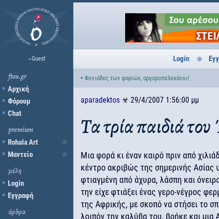
Login
Εγ
~Guest
ftou.gr
‣
Φονιάδες των ψαριών, αργυροπελεκάνοι!
Αρχική
aparadektos
☣
29/4/2007 1:56:00 μμ
Φόρουμ
Chat
Τα τρία παιδιά το
premium
Rohala Art
Μαντείο
Μια φορά κι έναν καιρό πριν από χιλιά
κέντρο ακριβώς της σημερινής Ασίας 
μέλη
φτιαγμένη από άχυρα, λάσπη και όνειρ
Login
την είχε φτιάξει ένας γερο-νέγρος φερ
Εγγραφή
της Αφρικής, με σκοπό να στήσει το σπ
άρθρα
λοιπόν την καλύβα του, βρήκε και μια 