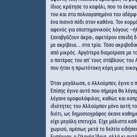
ίδιος κράτησε το κεφάλι, που το έκοψ
του και στα πολυαγαπημένα του αδέρφ
ένα πισινό πόδι στον καθένα. Τον κορμ
αφενός για επιστημονικούς λόγους –ήθ
ξαναβγάζουν άκρα-, αφετέρου επειδή δε
με ακρίβεια... στα τρία. Τόσο ακριβοδί
από μικρός. Αργότερα διεμοίρασε με το
ο πατέρας του απ' τους στάβλους του 
που ήταν η πρωτότοκη κόρη μιας οικο
Όταν μεγάλωσε, ο Αλλούμπεν, έγινε ο
Επίσης έγινε αυτό που σήμερα θα λέγ
λέγανε ομοφυλόφιλος, καθώς και κοπρ
ιδιότητες του Αλλούμπεν μόνο αυτή τ
διότι, ως δημοσιογράφος έκανε καθημε
είχε μεγάλη επιτυχία. Είχε μάλιστα κα
χωριού, αμέσως μετά το δελτίο ειδήσ
Εμπένμαν, ο Ολανέα Ίδγια, αλλά κι αυ