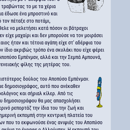
ε τραβώντας το με τα χέρια
ια έδωσε ένα μπροστινό και
ό τον πέταξε στο ποτάμι,
ελε να μελετήσει κατά πόσον οι βάτραχοι
ν είχε μαχαίρι και δεν μπορούσε να τον μοιράσει
καιος ήταν και τέτοια αγάπη είχε στ' αδέρφια του
ν ίδιο ακριβώς τρόπο ένα σκυλάκι που είχε φέρει
Αποπύσο Εμπένμαν, αλλά και την Σεμπά Αμπουνά,
γενειακής φίλης της μητέρας του.
 πιστότερος δούλος του Αποπύσο Εμπένμαν.
αμε δημοσιογράφος, αυτό που ανέκαθεν
ολάγνος και σήριαλ κίλερ. Από τις
ου δημοσιογράφου θα μας απασχολήσει
ρινό ρεπορτάζ την ίδια του την ζωή και
θημερινή εκπομπή στην κεντρική πλατεία του
εων που το εκφωνούσε ένας ανιψιός του Αποπύσο
τό ακόμα το έγραφε ο Αλλούμπεν. Η εκπομπή του