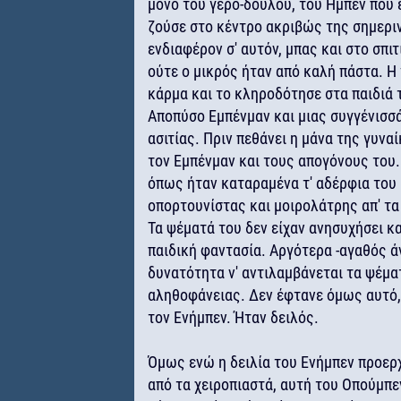
μόνο του γερο-δούλου, του Ήμπεν που 
ζούσε στο κέντρο ακριβώς της σημερι
ενδιαφέρον σ' αυτόν, μπας και στο σπι
ούτε ο μικρός ήταν από καλή πάστα. Η
κάρμα και το κληροδότησε στα παιδιά 
Αποπύσο Εμπένμαν και μιας συγγένισσά
ασιτίας. Πριν πεθάνει η μάνα της γυνα
τον Εμπένμαν και τους απογόνους του.
όπως ήταν καταραμένα τ' αδέρφια του 
οπορτουνίστας και μοιρολάτρης απ' τα
Τα ψέματά του δεν είχαν ανησυχήσει κ
παιδική φαντασία. Αργότερα -αγαθός ά
δυνατότητα ν' αντιλαμβάνεται τα ψέματ
αληθοφάνειας. Δεν έφτανε όμως αυτό, 
τον Ενήμπεν. Ήταν δειλός.
Όμως ενώ η δειλία του Ενήμπεν προερχ
από τα χειροπιαστά, αυτή του Οπούμπε