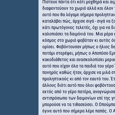
Πίστευε πάντα ότι κάτι μοχθηρά και α
διαφεντεύουν το χωριό αλλά και όλον τ
αυτό που θα λέγαμε σήμερα προληπτικ
καταλάβει πώς, άρχισε σιγά - σιγά να ξ
κάτι πρωτόγονες τελετές, όχι για να δι
καλοπιάσει τα δαιμόνιά του. Μια μέρα
κόσμος στο χωριό φοβόταν κι αυτός ό
ορίσει. Φοβόντουσαν μήπως ο ήλιος δε
ποτάμι στερέψει, μήπως ο Αποπύσο Εμ
κακοδιάθετος και ανασκολοπίσει μερικ
αυτό που είχαν όλα τα παιδιά του γέρο
πονηρός καθώς ήταν, άρχισε να μιλά στ
προληπτικούς κι από τον εαυτό του. Έτ
άλλους διότι αυτό που όλοι φοβόντουσα
εκτός από το γέρο πατέρα, αναγνώρισ
αντιπρόσωπο των δαιμονίων επί της γη
μπορούσε να τα τιθασεύσει. Ο Οπούμπ
έγινε αυτό που σήμερα λέμε παπάς. Ο 