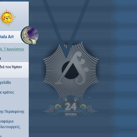
hala Art
ή, 7 Αυγούστου
s
ιδιά του Ήμπεν
γελάδα
αι κράτος
24
της Περσεφόνης
ΧΡΟΝΙΑ
ισφαίριο
λειτουργείς;
ες