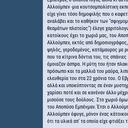
Αλλούμπεν -μια κουτσομπολίστικη εκπο
είχε γίνει τόσο δημοφιλής που ο καφετ
αναλάβει και το καθήκον των "σφιγμο
θεαμάτων πλατείας") έλεγε χαριτολογ
κατοίκους έχει το χωριό μας, του Απ
Αλλούμπεν, εκτός από δημοσιογράφος,
ψηλός, γεροδεμένος, κατάμαυρος με ρ
που τα κίτρινα δόντια του, τις σπάνιε
έμοιαζαν άσπρα. Η μύτη του ήταν πλακ
πρόσωπο και τα μαλλιά του μαύρα, λιπ
ελευθερία του στα 22 χρόνια του. Ο Ε
αλλά και υποκύπτοντας σε έναν μυστηρι
χαρίσει ποτέ και σε κανέναν άλλο μέχρ
μισούσε τους δούλους. Στο χωριό όμως
του Αποπύσο Εμπένμαν. Έτσι ο Αλλούμπ
Αλλούμπεν έφυγε, μόνον ένας κάτοικο
ότι τα υλικά απ' τα οποία είχε φτιάξε