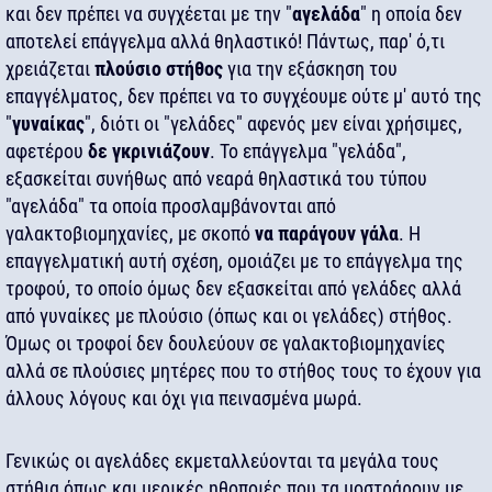
και δεν πρέπει να συγχέεται με την "
αγελάδα
" η οποία δεν
αποτελεί επάγγελμα αλλά θηλαστικό! Πάντως, παρ' ό,τι
χρειάζεται
πλούσιο στήθος
για την εξάσκηση του
επαγγέλματος, δεν πρέπει να το συγχέουμε ούτε μ' αυτό της
"
γυναίκας
", διότι οι "γελάδες" αφενός μεν είναι χρήσιμες,
αφετέρου
δε γκρινιάζουν
. Το επάγγελμα "γελάδα",
εξασκείται συνήθως από νεαρά θηλαστικά του τύπου
"αγελάδα" τα οποία προσλαμβάνονται από
γαλακτοβιομηχανίες, με σκοπό
να παράγουν γάλα
. Η
επαγγελματική αυτή σχέση, ομοιάζει με το επάγγελμα της
τροφού, το οποίο όμως δεν εξασκείται από γελάδες αλλά
από γυναίκες με πλούσιο (όπως και οι γελάδες) στήθος.
Όμως οι τροφοί δεν δουλεύουν σε γαλακτοβιομηχανίες
αλλά σε πλούσιες μητέρες που το στήθος τους το έχουν για
άλλους λόγους και όχι για πεινασμένα μωρά.
Γενικώς οι αγελάδες εκμεταλλεύονται τα μεγάλα τους
στήθια όπως και μερικές ηθοποιές που τα μοστράρουν με