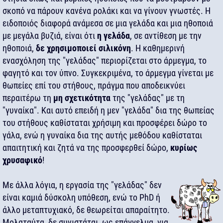
σκοπό να πάρουν κανένα ρολάκι και να γίνουν γνωστές. Η
ειδοποιός διαφορά ανάμεσα σε μια γελάδα και μια ηθοποιά
με μεγάλα βυζιά, είναι ότι
η γελάδα
, σε αντίθεση με την
ηθοποιά,
δε χρησιμοποιεί σιλικόνη
. Η καθημερινή
ενασχόληση της "γελάδας" περιορίζεται στο άρμεγμα, το
φαγητό και τον ύπνο. Συγκεκριμένα, το άρμεγμα γίνεται με
θωπείες επί του στήθους, πράγμα που αποδεικνύει
περαιτέρω τη
μη σχετικότητα
της "γελάδας" με τη
"γυναίκα". Και αυτό επειδή η μεν "γελάδα" δια της θωπείας
του στήθους καθίσταται χρήσιμη και προσφέρει δώρο το
γάλα, ενώ η γυναίκα δια της αυτής μεθόδου καθίσταται
απαιτητική και ζητά να της προσφερθεί δώρο,
κυρίως
χρυσαφικό
!
Με άλλα λόγια, η εργασία της "γελάδας" δεν
είναι καμιά δύσκολη υπόθεση, ενώ το PhD ή
άλλο μεταπτυχιακό, δε θεωρείται απαραίτητο.
Μολαταύτα, δε συνιστάται, ως επάγγελμα, για