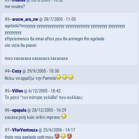
#2~
troufas
@ 20/6/2005 - 16:32
me voules?
#3~
arazw_ara_zw
@ 28/7/2005 - 11:05
agelada?moyyyyy yyyyyyyyyyyyyyy yyyyyyyyyyyyy yyyyyyyyy yyyyyyyyy
yyyyyyyyy
eftyxismenos 8a einai aftos pou 8a armegei thn agelada
olo vizia 8a pianei
mou xaxaxaxa xaxaxaxa xaxaxaxa
#4~
Cozy
@ 29/9/2005 - 10:30
θέλω να αρμέξω την Pamela
#5~
Villon
@ 6/12/2005 - 18:42
Το ρητό "τον πάτησε γελάδα" που κολλάει;
#6~
epapala
@ 28/12/2005 - 16:29
xaxaxa poly kalo ar8ro mpravo
#7~
VforVentouza
@ 25/6/2006 - 14:17
thelo mia agelada spiti mou