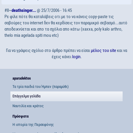
#8~
deathsinger...
@ 25/7/2006 - 16:45
Ρε φίλε πότε θα καταλάβεις οτι με το να κάνεις copy-paste τις
σαβούρες του internet δεν θα κερδίσεις τον παραμικρό σεβασμό...αυτό
αποδεικνύεται και απο τα σχόλια απο κάτω (xaxxa, poly kalo arthro,
thelo mia agelada spiti mou etc)
Για να γράψεις σχόλιο στο άρθρο πρέπει να είσαι
μέλος του site
και να
έχεις κάνει
login
.
aparadektos
Τα τρία παιδιά του Ήμπεν (παραμύθι)
Επάγγελμα γελάδα
Ναυτιλία και κράτος
Πρόσφατα
Η ιστορία της Περσεφόνης