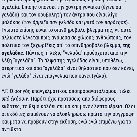
αγελαία. Επίσης υπονοεί την χοντρή γυναίκα (έγινε σα
γελάδα) και τον κουβαλητή τον άντρα που είναι λίγο
μαλάκας (
τον άρμεξε σαν γελάδα και μετά τον παράτησε
).
Γνωστό επίσης είναι το σπινθηροβόλο βλέμμα της, γι' αυτό
άλλωστε λέγεται πως ανάμεσα σε χίλιους ανθρώπους, τον
πολιτικό τον ξεχωρίζεις απ΄ το σπινθηροβόλο βλέμμα,
της
αγελάδας
. Πάντως, η λέξις "γελάδα" προέρχεται από την
λέξη "αγελάδα". Το άλφα της αγελάδας είναι, υποθέτω,
στερητικό και άρα "αγελάδα" είναι θηλαστικό που δεν κάνει,
ενώ "γελάδα" είναι επάγγελμα που κάνει (γάλα).
Υ.Γ. Ο οδηγός επαγγελματικού αποπροσανατολισμού, τελεί
υπό έκδοσιν
. Παρότι έχω προτάσεις από διάφορους
εκδότες, το θέμα κολάει σε μία και μόνον λεπτομέρεια. Όλοι
οι εκδότες επιμένουν να ολοκληρώσω πρώτα την συγγραφή
και μετά να προβούν στην έκδοση, ενώ εγώ επιμένω για το
αντίθετο.